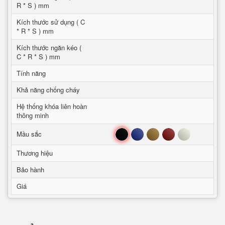
R * S ) mm
Kích thước sử dụng ( C
* R * S ) mm
Kích thước ngăn kéo (
C * R * S ) mm
Tính năng
Khả năng chống cháy
Hệ thống khóa liên hoàn
thông minh
Đen
Xanh
Nâu
Đỏ
Trắng
Mầu sắc
Thương hiệu
Bảo hành
Giá