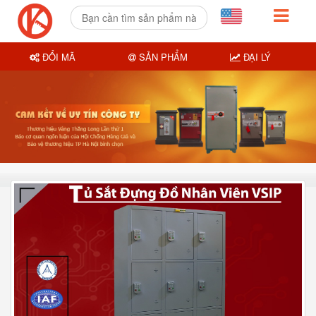
ĐỔI MÃ
SẢN PHẨM
ĐẠI LÝ