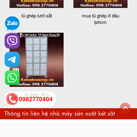
tủ ghép lưới sắt
mua tủ ghép ở đâu
tphcm
tủ ghép 16 ô
0982770404
back
to