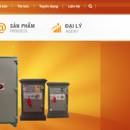
 két
Tin tức
Tuyển dụng
Liên hệ