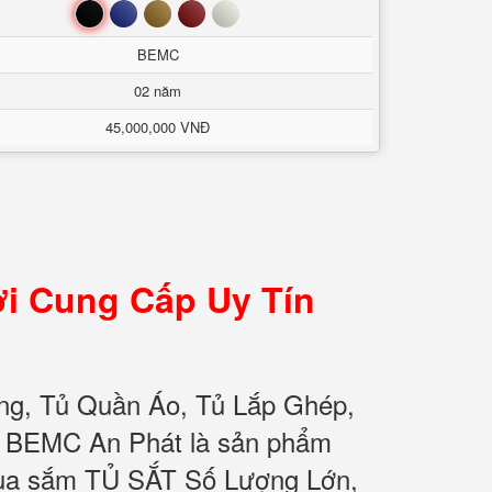
Đen
Xanh
Nâu
Đỏ
Trắng
BEMC
02 năm
45,000,000 VNĐ
i Cung Cấp Uy Tín
ng, Tủ Quần Áo, Tủ Lắp Ghép,
ơ BEMC An Phát là sản phẩm
 mua sắm TỦ SẮT Số Lượng Lớn,