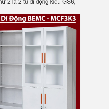
hứ 2 là 2 tủ di động kiểu GS6,