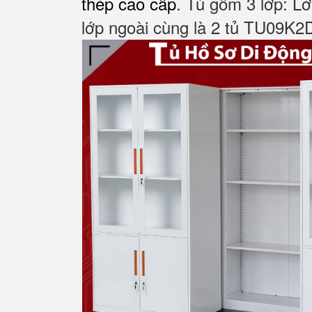
thép cao cấp
. Tủ gồm 3 lớp: Lớ
lớp ngoài cùng là 2 tủ TU09K2D