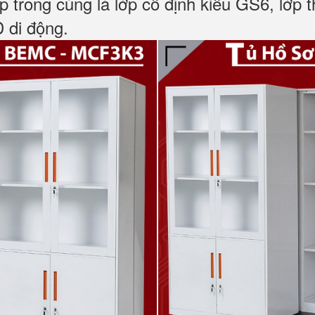
p trong cùng là lớp cố định kiểu GS6, lớp t
 di động.