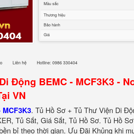
Mầu sắc
Thương hiệu
Bảo hành
Giá
eo
Liên hệ
Hotline: 0986 330404
 Di Động BEMC - MCF3K3 - Nơ
Tại VN
.
Tủ Hồ Sơ + Tủ Thư Viện Di Độ
- MCF3K3
ER, Tủ Sắt, Giá Sắt, Tủ Hồ Sơ. Tủ Hồ S
 bền bỉ theo thời gian. Ưu Đãi Khủng khi