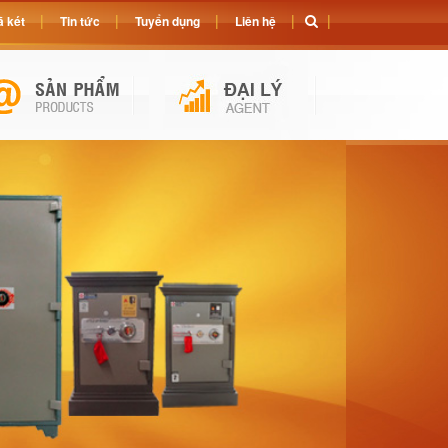
 két
Tin tức
Tuyển dụng
Liên hệ