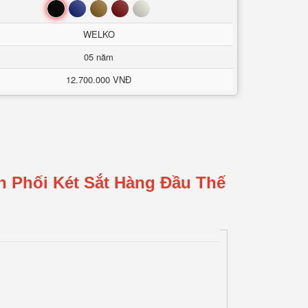
Đen
Xanh
Nâu
Đỏ
Trắng
WELKO
05 năm
12.700.000 VNĐ
n Phối Két Sắt Hàng Đầu Thế