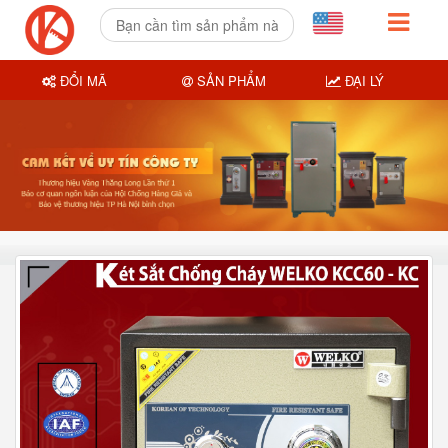
ĐỔI MÃ
SẢN PHẨM
ĐẠI LÝ