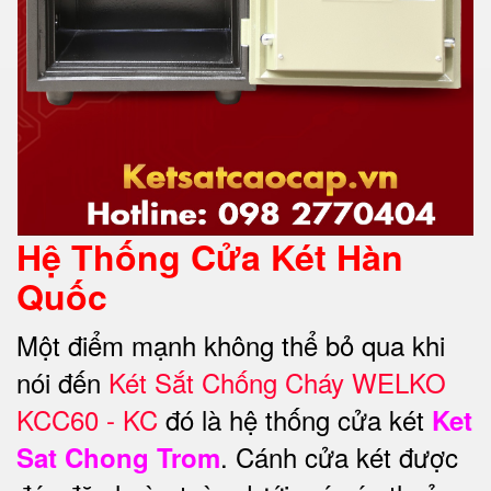
Hệ Thống Cửa Két Hàn
Quốc
Một điểm mạnh không thể bỏ qua khi
nói đến
Két Sắt Chống Cháy WELKO
KCC60 - KC
đó là hệ thống cửa két
Ket
. Cánh cửa két được
Sat Chong Trom