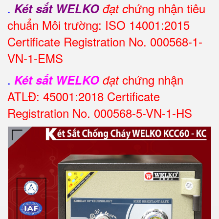
.
hứng nhận tiêu
Két sắt WELKO
đạt c
chuẩn Môi trường: ISO 14001:2015
Certificate Registration No. 000568-1-
VN-1-EMS
.
chứng nhận
Két sắt WELKO
đạt
ATLĐ: 45001:2018 Certificate
Registration No. 000568-5-VN-1-HS