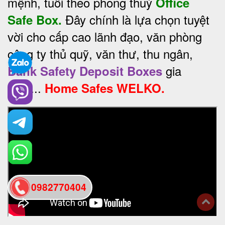
mệnh, tuổi theo phong thuỷ
Office
Đây chính là lựa chọn tuyệt
Safe Box.
vời cho cấp cao lãnh đạo, văn phòng
công ty thủ quỹ, văn thư, thu ngân,
gia
Bank Safety Deposit Boxes
đình...
Home Safes WELKO.
0982770404
back