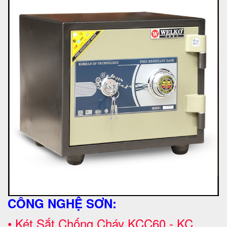
CÔNG NGHỆ SƠN:
•
Két Sắt Chống Cháy
KCC60 - KC