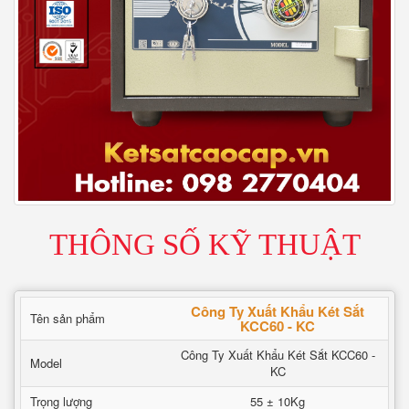
THÔNG SỐ KỸ THUẬT
Công Ty Xuất Khẩu Két Sắt
Tên sản phẩm
KCC60 - KC
Công Ty Xuất Khẩu Két Sắt KCC60 -
Model
KC
Trọng lượng
55 ± 10Kg