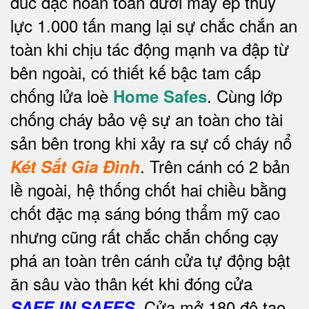
đúc đặc hoàn toàn dưới máy ép thuỷ
lực 1.000 tấn mang lại sự chắc chắn an
toàn khi chịu tác động mạnh va đập từ
bên ngoài, có thiết kế bậc tam cấp
chống lửa loè
. Cùng lớp
Home Safes
chống cháy bảo vệ sự an toàn cho tài
sản bên trong khi xảy ra sự cố cháy nổ
.
Trên cánh có 2 bản
Két Sắt Gia Đình
lề ngoài, hệ thống chốt hai chiều bằng
chốt đặc mạ sáng bóng thẩm mỹ cao
nhưng cũng rất chắc chắn chống cạy
phá an toàn trên cánh cửa tự động bật
ăn sâu vào thân két khi đóng cửa
. Cửa mở 180 độ tạo
SAFE IN SAFES