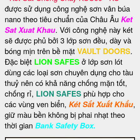
được sử dụng công nghệ sơn vân búa
nano theo tiêu chuẩn của Châu Âu
Ket
. Với công nghệ này két
Sat Xuat Khau
sẽ được phủ bởi 3 lớp sơn đều, dày và
bóng mịn trên bề mặt
.
VAULT DOORS
Đặc biệt
ở lớp sơn lót
LION SAFES
dùng các loại sơn chuyên dụng cho tàu
thuỷ nên có khả năng chống mặn tốt,
chống rỉ,
phù hợp cho
LION SAFES
các vùng ven biển,
,
Két Sắt Xuất Khẩu
giữ màu bền không bị phai nhạt theo
thời gian
Bank Safety Box.