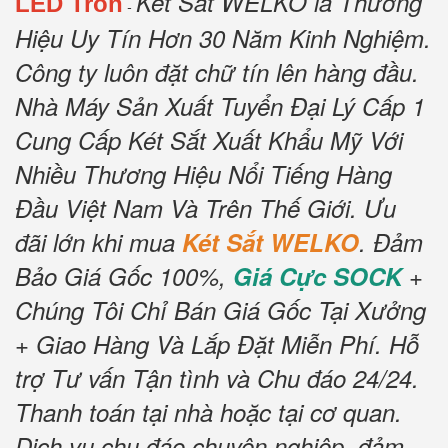
Két Sắt WELKO là Thương
LED Tròn
-
Hiệu Uy Tín Hơn 30 Năm Kinh Nghiệm.
Công ty luôn đặt chữ tín lên hàng đầu.
Nhà Máy Sản Xuất Tuyển Đại Lý Cấp 1
Cung Cấp Két Sắt Xuất Khẩu Mỹ Với
Nhiều Thương Hiệu Nổi Tiếng Hàng
Đầu Việt Nam Và Trên Thế Giới. Ưu
đãi lớn khi mua
Két Sắt WELKO
. Đảm
Bảo Giá Gốc 100%,
Giá Cực SOCK
+
Chúng Tôi Chỉ Bán Giá Gốc Tại Xưởng
+ Giao Hàng Và Lắp Đặt Miễn Phí. Hỗ
trợ Tư vấn Tận tình và Chu đáo 24/24.
Thanh toán tại nhà hoặc tại cơ quan.
Dịch vụ chu đáo chuyên nghiệp, đảm