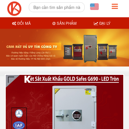
ĐỔI MÃ
SẢN PHẨM
ĐẠI LÝ