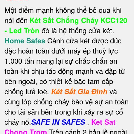
Một điểm mạnh không thể bỏ qua khi
nói đến
Két Sắt Chống Cháy KCC120
đó là hệ thống cửa két.
- Led Tròn
Cánh cửa két được đúc
Home Safes
đặc hoàn toàn dưới máy ép thuỷ lực
1.000 tấn mang lại sự chắc chắn an
toàn khi chịu tác động mạnh va đập từ
bên ngoài, có thiết kế bậc tam cấp
chống lưả loè.
và
Két Sắt Gia Đình
cùng lớp chống cháy bảo vệ sự an toàn
cho tài sản bên trong khi xảy ra sự cố
cháy nổ.
.
SAFE IN SAFES
Ket Sat
Trên cánh 2 bản lề ngoài,
Chong Trom