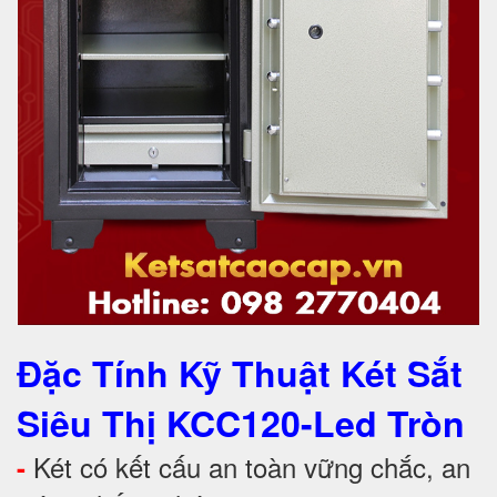
Đặc Tính Kỹ Thuật Két Sắt
Siêu Thị KCC120-Led Tròn
Két có kết cấu an toàn vững chắc, an
-