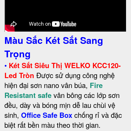
Màu Sắc Két Sắt Sang
Trọng
•
Két Sắt Siêu Thị WELKO KCC120-
Được sử dụng công nghệ
Led Tròn
hiện đại sơn nano vân búa,
Fire
vân bông các lớp sơn
Resistant safe
đều, dày và bóng mịn dễ lau chùi vệ
sinh,
chống rỉ và đặc
Office Safe Box
biệt rất bền màu theo thời gian.