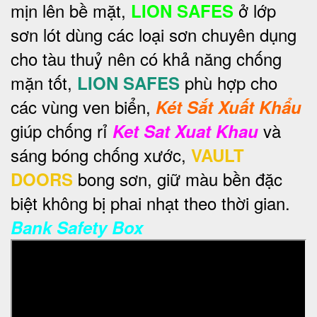
mịn lên bề mặt,
ở lớp
LION SAFES
sơn lót dùng các loại sơn chuyên dụng
cho tàu thuỷ nên có khả năng chống
mặn tốt,
phù hợp cho
LION SAFES
các vùng ven biển,
Két Sắt Xuất Khẩu
giúp chống rỉ
và
Ket Sat Xuat Khau
sáng bóng chống xước,
VAULT
bong sơn, giữ màu bền đặc
DOORS
biệt không bị phai nhạt theo thời gian.
Bank Safety Box