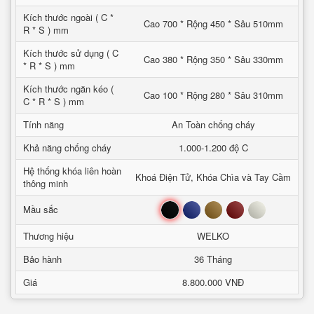
Kích thước ngoài ( C *
Cao 700 * Rộng 450 * Sâu 510mm
R * S ) mm
Kích thước sử dụng ( C
Cao 380 * Rộng 350 * Sâu 330mm
* R * S ) mm
Kích thước ngăn kéo (
Cao 100 * Rộng 280 * Sâu 310mm
C * R * S ) mm
Tính năng
An Toàn chống cháy
Khả năng chống cháy
1.000-1.200 độ C
Hệ thống khóa liên hoàn
Khoá Điện Tử, Khóa Chìa và Tay Cầm
thông minh
Đen
Xanh
Nâu
Đỏ
Trắng
Mầu sắc
Thương hiệu
WELKO
Bảo hành
36 Tháng
Giá
8.800.000 VNĐ