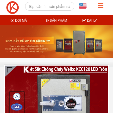
ĐỔI MÃ
SẢN PHẨM
ĐẠI LÝ