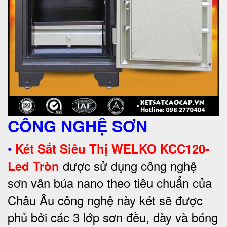
CÔNG NGHỆ SƠN
•
Két Sắt Siêu Thị WELKO KCC120-
được sử dụng công nghệ
Led Tròn
sơn vân búa nano theo tiêu chuẩn của
Châu Âu công nghệ này két sẽ được
phủ bởi các 3 lớp sơn đều, dày và bóng