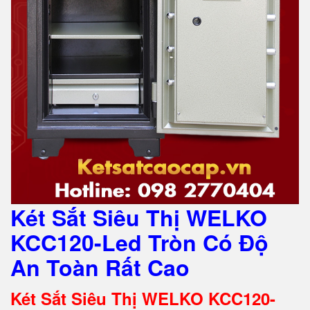
Két Sắt Siêu Thị WELKO
KCC120-Led Tròn Có Độ
An Toàn Rất Cao
Két Sắt Siêu Thị WELKO KCC120-