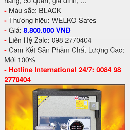
hàng, cơ quan, gia đình, ...
Màu sắc: BLACK
-
Thương hiệu: WELKO Safes
-
Giá:
-
8.800.000 VNĐ
Liên Hệ Zalo: 098 2770404
-
Cam Kết Sản Phẩm Chất Lượng Cao:
-
Mới 100%
-
Hotline International 24/7: 0084 98
2770404