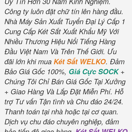
Uy Tín Hơn 30 Năm Kinh Nghiệm.
Công ty luôn đặt chữ tín lên hàng đầu.
Nhà Máy Sản Xuất Tuyển Đại Lý Cấp 1
Cung Cấp Két Sắt Xuất Khẩu Mỹ Với
Nhiều Thương Hiệu Nổi Tiếng Hàng
Đầu Việt Nam Và Trên Thế Giới.
Ưu
đãi lớn khi mua
Két Sắt WELKO
.
Đảm
Bảo Giá Gốc 100%,
Giá Cực SOCK
+
Chúng Tôi Chỉ Bán Giá Gốc Tại Xưởng
+ Giao Hàng Và Lắp Đặt Miễn Phí
.
Hỗ
trợ Tư vấn Tận tình và Chu đáo 24/24.
Thanh toán tại nhà hoặc tại cơ quan.
Dịch vụ chu đáo chuyên nghiệp, đảm
bảo tiến độ giao hàng.
Két Sắt WELKO