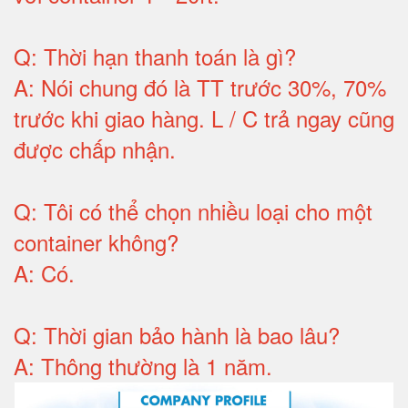
Q:
Thời hạn thanh toán là gì
?
A:
Nói chung đó là TT trước 30%, 70%
trước khi giao hàng.
L / C trả ngay cũng
được chấp nhận
.
Q:
Tôi có thể chọn nhiều loại cho một
container không
?
A:
Có
.
Q: T
hời gian bảo hành
là bao lâu?
A: Thông thường là 1 năm.