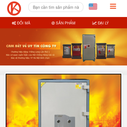
ĐỔI MÃ
SẢN PHẨM
ĐẠI LÝ