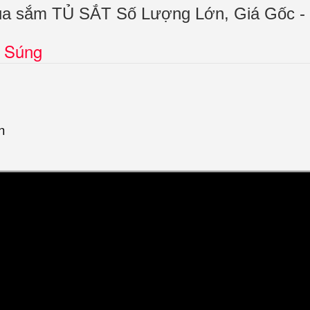
 mua sắm TỦ SẮT Số Lượng Lớn, Giá Gốc 
g Súng
n