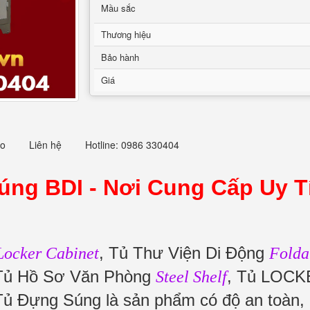
Mầu sắc
Thương hiệu
Bảo hành
Giá
eo
Liên hệ
Hotline: 0986 330404
úng BDI -
Nơi Cung Cấp Uy T
, Tủ Thư Viện Di Động
 Locker Cabinet
Folda
ủ Hồ Sơ Văn Phòng
, Tủ LOCK
Steel Shelf
Tủ Đựng Súng là sản phẩm có độ an toàn, 