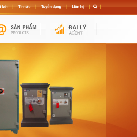
 két
Tin tức
Tuyển dụng
Liên hệ