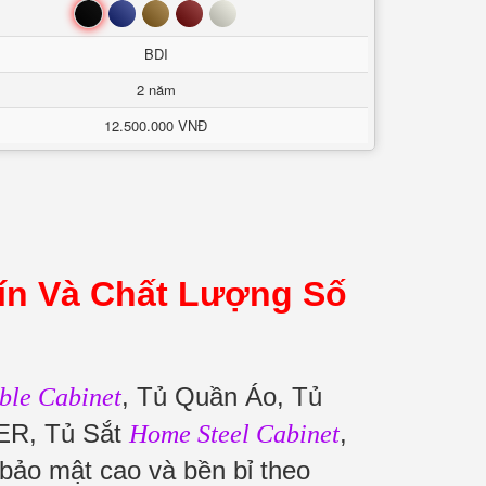
Đen
Xanh
Nâu
Đỏ
Trắng
BDI
2 năm
12.500.000 VNĐ
ín Và Chất Lượng Số
, Tủ Quần Áo, Tủ
ble Cabinet
ER, Tủ Sắt
,
Home Steel Cabinet
bảo mật cao và bền bỉ theo