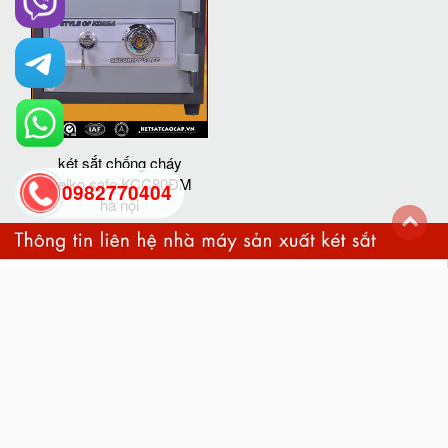
két sắt chống cháy
welko safe KCC80ĐM
0982770404
hà nội
back
to
top