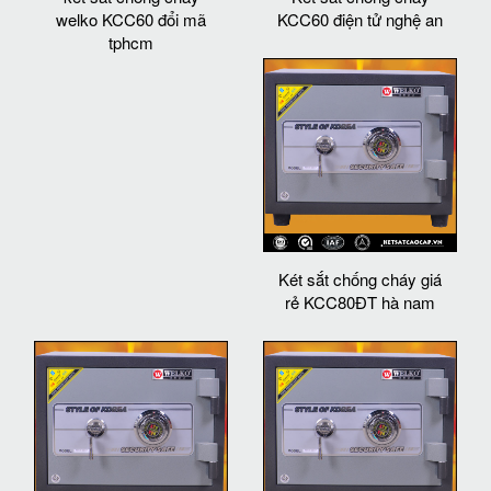
welko KCC60 đổi mã
KCC60 điện tử nghệ an
tphcm
Két sắt chống cháy giá
rẻ KCC80ĐT hà nam