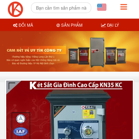
ĐỔI MÃ
SẢN PHẨM
ĐẠI LÝ