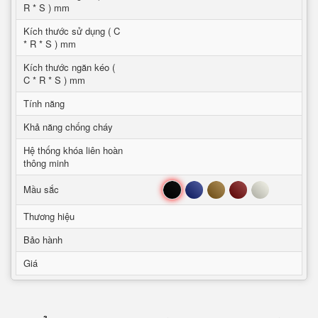
R * S ) mm
Kích thước sử dụng ( C
* R * S ) mm
Kích thước ngăn kéo (
C * R * S ) mm
Tính năng
Khả năng chống cháy
Hệ thống khóa liên hoàn
thông minh
Đen
Xanh
Nâu
Đỏ
Trắng
Mầu sắc
Thương hiệu
Bảo hành
Giá