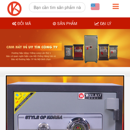
ĐỔI MÃ
SẢN PHẨM
ĐẠI LÝ