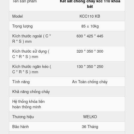
Tên sản phẩm
Két sắt chống cháy kcc 110 khoá
bát
Model
KCC110 KB
Trọng lượng
85 ± 10kg
Kích thước ngoài ( C *
630 * 425 * 445
R * S ) mm
Kích thước sử dụng (
320 * 350 * 300
C * R * S ) mm
Kích thước ngăn kéo (
130 * 350 * 250
C * R * S ) mm
Tính năng
An Toàn chống cháy
Khả năng chống cháy
Hệ thống khóa liên
hoàn thông minh
Thương hiệu
WELKO
Bảo hành
36 Tháng