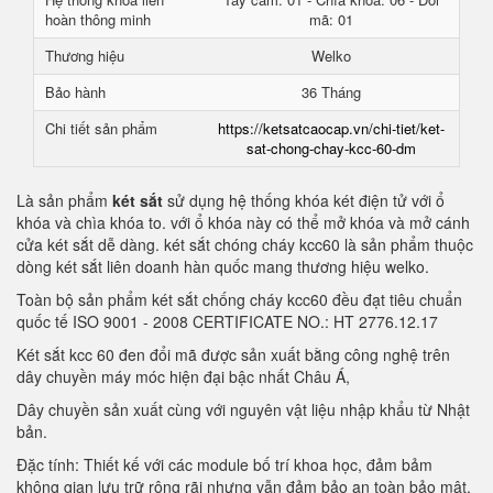
hoàn thông minh
mã: 01
Thương hiệu
Welko
Bảo hành
36 Tháng
Chi tiết sản phẩm
https://ketsatcaocap.vn/chi-tiet/ket-
sat-chong-chay-kcc-60-dm
Là sản phẩm
két sắt
sử dụng hệ thống khóa két điện tử với ổ
khóa và chìa khóa to. với ổ khóa này có thể mở khóa và mở cánh
cửa két sắt dễ dàng. két sắt chóng cháy kcc60 là sản phẩm thuộc
dòng két sắt liên doanh hàn quốc mang thương hiệu welko.
Toàn bộ sản phẩm két sắt chống cháy kcc60 đều đạt tiêu chuẩn
quốc tế ISO 9001 - 2008 CERTIFICATE NO.: HT 2776.12.17
Két sắt kcc 60 đen đổi mã được sản xuất bằng công nghệ trên
dây chuyền máy móc hiện đại bậc nhất Châu Á,
Dây chuyền sản xuất cùng với nguyên vật liệu nhập khẩu từ Nhật
bản.
Đặc tính: Thiết kế với các module bố trí khoa học, đảm bảm
không gian lưu trữ rộng rãi nhưng vẫn đảm bảo an toàn bảo mật.