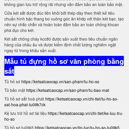
không gian lưu trữ rộng rãi nhưng vẫn đảm bảo an toàn bảo mật.
Cửa két sắt được đúc liền khối bởi thép dày theo thiết kế tiêu
chuẩn hình bậc thang bo vuông góc ăn khớp với thân két bạc. tạo
nên sự chắc chắn và hoàn toàn đảm bảo an toàn chống khoan
phá đục cho két.
Két sắt chống cháy kcc80 được sản xuất theo tiêu chuẩn ngân
hàng của châu âu và được kiểm định chất lượng nghiêm ngặt
ngay từ trong khâu sản xuất.
Mẫu tủ đựng hồ sơ văn phòng bằng
sắt
Tủ hồ sơ
https://ketsatcaocap.vn/san-pham/tu-ho-so
Tủ bảo mật
https://ketsatcaocap.vn/san-pham/tu-bao-mat
Tủ hồ sơ sắt hoà phát
https://ketsatcaocap.vn/chi-tiet/tu-ho-so-
sat-hoa-phat-tu09k7ck
Kệ lưu trữ hồ sơ tài liệu
https://ketsatcaocap.vn/chi-tiet/ke-luu-tru-
ho-so
Tủ hồ sơ tu09k5
https://ketsatcaocap.vn/tin-tuc/tu-ho-so-tu09k5