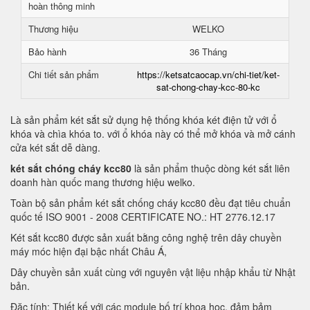
hoàn thông minh
Thương hiệu
WELKO
Bảo hành
36 Tháng
Chi tiết sản phẩm
https://ketsatcaocap.vn/chi-tiet/ket-
sat-chong-chay-kcc-80-kc
Là sản phẩm két sắt sử dụng hệ thống khóa két điện tử với ổ
khóa và chìa khóa to. với ổ khóa này có thể mở khóa và mở cánh
cửa két sắt dễ dàng.
két sắt chóng cháy kcc80
là sản phẩm thuộc dòng két sắt liên
doanh hàn quốc mang thương hiệu welko.
Toàn bộ sản phẩm két sắt chống cháy kcc80 đều đạt tiêu chuẩn
quốc tế ISO 9001 - 2008 CERTIFICATE NO.: HT 2776.12.17
Két sắt kcc80 được sản xuất bằng công nghệ trên dây chuyền
máy móc hiện đại bậc nhất Châu Á,
Dây chuyền sản xuất cùng với nguyên vật liệu nhập khẩu từ Nhật
bản.
Đặc tính: Thiết kế với các module bố trí khoa học, đảm bảm