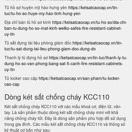
Tủ hồ sơ huyện mỹ hào hưng yên
https://ketsatcaocap.vn/tin-
tuc/tu-ho-so-huye-my-hao-tinh-hung-yen
Địa chỉ bán tủ hồ sơ kính
https://ketsatcaocap.vn/tu-ho-so/dia-chi-
ban-tu-dung-ho-so-mat-kinh-welko-safes-fire-resistant-cabinet-
uy-tin
Tủ sắt đựng tài liệu phòng giám đốc
https://ketsatcaocap.vn/tin-
tuc/tu-sat-dung-tai-lieu-phong-giam-doc-dung-do
Thanh lý tủ đựng hồ sơ
https://ketsatcaocap.vn/tin-tuc/thanh-ly-tu-
dung-ho-so-van-phong-bang-sat-5-canh-fire-resistant-cabinets-
uy-tin
Tủ locker cao cấp
https://ketsatcaocap.vn/san-pham/tu-locker-
cao-cap
Dòng két sắt chống cháy KCC110
Két sắt chống cháy KCC110 với các mẫu khoá cơ, điện tử, vân
tay. Là sản phẩm thuộc dòng két sắt chống cháy mini với khả
năng chống cháy tốt. Đây là dòng sản phẩm phù hợp để sử dụng
trong gia đình. Các mẫu két sắt chống cháy KCC110 và thông số
kỹ thuật cơ bản như sau: