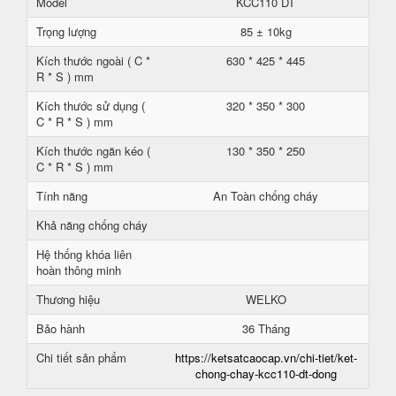
Model
KCC110 DT
Trọng lượng
85 ± 10kg
Kích thước ngoài ( C *
630 * 425 * 445
R * S ) mm
Kích thước sử dụng (
320 * 350 * 300
C * R * S ) mm
Kích thước ngăn kéo (
130 * 350 * 250
C * R * S ) mm
Tính năng
An Toàn chống cháy
Khả năng chống cháy
Hệ thống khóa liên
hoàn thông minh
Thương hiệu
WELKO
Bảo hành
36 Tháng
Chi tiết sản phẩm
https://ketsatcaocap.vn/chi-tiet/ket-
chong-chay-kcc110-dt-dong