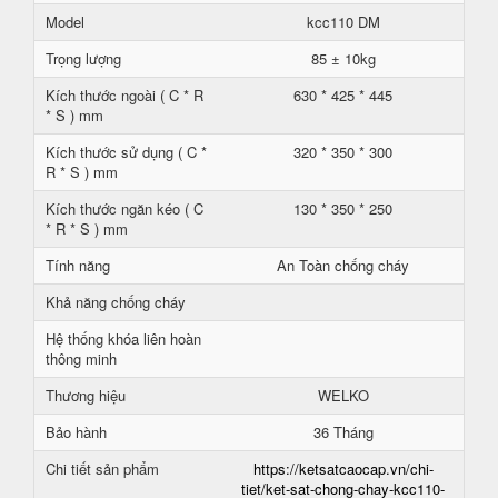
Model
kcc110 DM
Trọng lượng
85 ± 10kg
Kích thước ngoài ( C * R
630 * 425 * 445
* S ) mm
Kích thước sử dụng ( C *
320 * 350 * 300
R * S ) mm
Kích thước ngăn kéo ( C
130 * 350 * 250
* R * S ) mm
Tính năng
An Toàn chống cháy
Khả năng chống cháy
Hệ thống khóa liên hoàn
thông minh
Thương hiệu
WELKO
Bảo hành
36 Tháng
Chi tiết sản phẩm
https://ketsatcaocap.vn/chi-
tiet/ket-sat-chong-chay-kcc110-