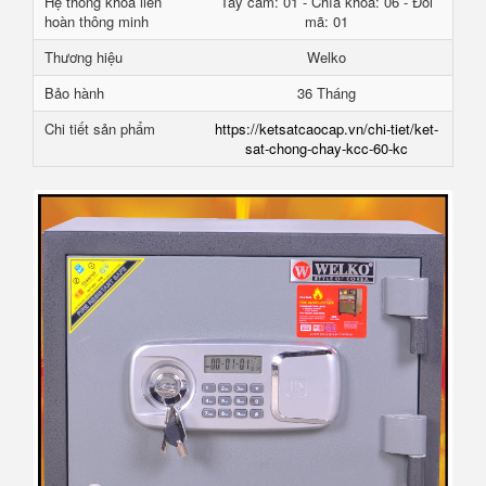
Hệ thống khóa liên
Tay cầm: 01 - Chìa khóa: 06 - Đổi
hoàn thông minh
mã: 01
Thương hiệu
Welko
Bảo hành
36 Tháng
Chi tiết sản phẩm
https://ketsatcaocap.vn/chi-tiet/ket-
sat-chong-chay-kcc-60-kc