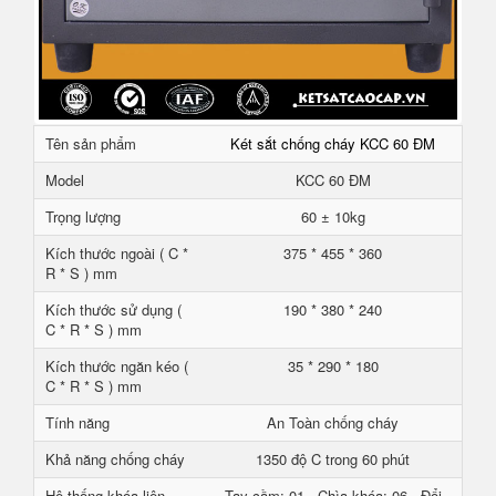
Tên sản phẩm
Két sắt chống cháy KCC 60 ĐM
Model
KCC 60 ĐM
Trọng lượng
60 ± 10kg
Kích thước ngoài ( C *
375 * 455 * 360
R * S ) mm
Kích thước sử dụng (
190 * 380 * 240
C * R * S ) mm
Kích thước ngăn kéo (
35 * 290 * 180
C * R * S ) mm
Tính năng
An Toàn chống cháy
Khả năng chống cháy
1350 độ C trong 60 phút
Hệ thống khóa liên
Tay cầm: 01 - Chìa khóa: 06 - Đổi