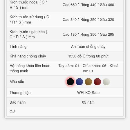
Kích thước ngoài ( C *
Cao 660 * Rộng 440 * Sâu 460
R * S ) mm
Kích thước sử dụng ( C
Cao 340 * Rộng 350 * Sâu 320
* R * S ) mm
Kích thước ngăn kéo (
Cao 130 * Rộng 350 * Sâu 295
C * R * S ) mm
Tính năng
An Toàn chống cháy
Khả năng chống cháy
1350 độ C trong 60 phút
Hệ thống khóa liên hoàn
Tay cầm: 01 - Chìa khóa: 06 - Khoá
thông minh
cơ: 01
Đen
Xanh
Nâu
Đỏ
Trắng
Mầu sắc
Thương hiệu
WELKO Safe
Bảo hành
05 năm
Giá