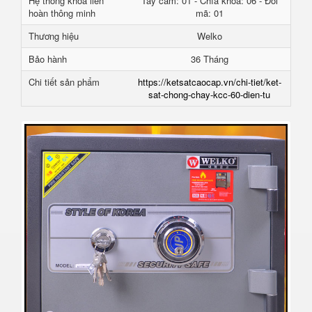
Hệ thống khóa liên
Tay cầm: 01 - Chìa khóa: 06 - Đổi
hoàn thông minh
mã: 01
Thương hiệu
Welko
Bảo hành
36 Tháng
Chi tiết sản phẩm
https://ketsatcaocap.vn/chi-tiet/ket-
sat-chong-chay-kcc-60-dien-tu