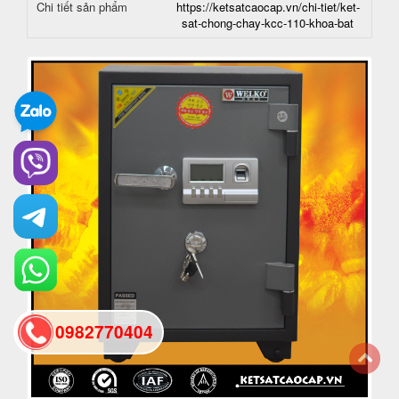
Chi tiết sản phẩm
https://ketsatcaocap.vn/chi-tiet/ket-
sat-chong-chay-kcc-110-khoa-bat
0982770404
back