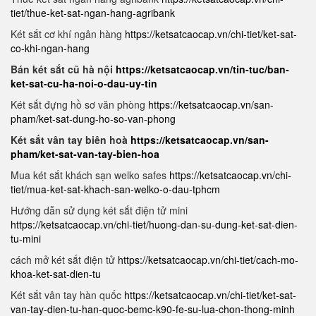
tiet/thue-ket-sat-ngan-hang-agribank
Két sắt cơ khí ngân hàng
https://ketsatcaocap.vn/chi-tiet/ket-sat-
co-khi-ngan-hang
Bán két sắt cũ hà nội
https://ketsatcaocap.vn/tin-tuc/ban-
ket-sat-cu-ha-noi-o-dau-uy-tin
Két sắt đựng hồ sơ văn phòng
https://ketsatcaocap.vn/san-
pham/ket-sat-dung-ho-so-van-phong
Két sắt vân tay biên hoà
https://ketsatcaocap.vn/san-
pham/ket-sat-van-tay-bien-hoa
Mua két sắt khách sạn welko safes
https://ketsatcaocap.vn/chi-
tiet/mua-ket-sat-khach-san-welko-o-dau-tphcm
Hướng dẫn sử dụng két sắt điện tử mini
https://ketsatcaocap.vn/chi-tiet/huong-dan-su-dung-ket-sat-dien-
tu-mini
cách mở két sắt điện tử
https://ketsatcaocap.vn/chi-tiet/cach-mo-
khoa-ket-sat-dien-tu
Két sắt vân tay hàn quốc
https://ketsatcaocap.vn/chi-tiet/ket-sat-
van-tay-dien-tu-han-quoc-bemc-k90-fe-su-lua-chon-thong-minh