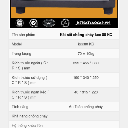
Tên sản phẩm
Két sắt chống cháy kcc 80 KC
Model
kcc80 KC
Trọng lượng
70 ± 10kg
Kích thước ngoài ( C *
395 * 455 * 380
R * S ) mm
Kích thước sử dụng (
190 * 340 * 250
C * R * S ) mm
Kích thước ngăn kéo (
40 * 315 * 220
C * R * S ) mm
Tính năng
An Toàn chống cháy
Khả năng chống cháy
Hệ thống khóa liên