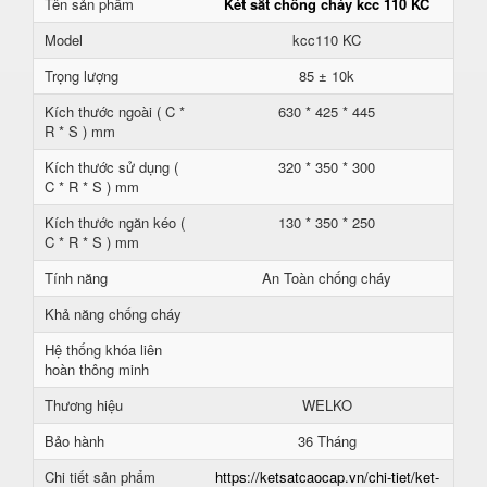
Tên sản phẩm
Két sắt chống cháy kcc 110 KC
Model
kcc110 KC
Trọng lượng
85 ± 10k
Kích thước ngoài ( C *
630 * 425 * 445
R * S ) mm
Kích thước sử dụng (
320 * 350 * 300
C * R * S ) mm
Kích thước ngăn kéo (
130 * 350 * 250
C * R * S ) mm
Tính năng
An Toàn chống cháy
Khả năng chống cháy
Hệ thống khóa liên
hoàn thông minh
Thương hiệu
WELKO
Bảo hành
36 Tháng
Chi tiết sản phẩm
https://ketsatcaocap.vn/chi-tiet/ket-