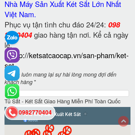
Nhà Máy Sản Xuất Két Sắt
Lớn Nhất
Việt Nam.
Phục vụ tận tình chu đáo 24/24:
098
giao hàng tận nơi. Kể cả ngày
2770404
lễ.
?
http://ketsatcaocap.vn/san-pham/ket-
sat
"
Luôn luôn mang lại sự hài lòng mong đợi đến
"
khách hàng
Tủ Sắt - Két Sắt Giao Hàng Miễn Phí Toàn Quốc
0982770404
back