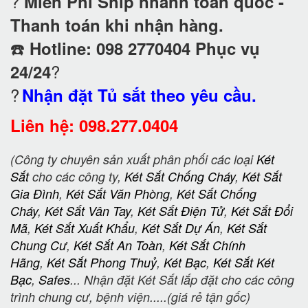
?
Miễn Phí Ship nhanh toàn quốc -
Thanh toán khi nhận hàng.
☎️
Hotline: 098 2770404 Phục vụ
?
24/24
?
Nhận đặt Tủ sắt theo yêu cầu.
Liên hệ: 098.277.0404
(Công ty chuyên sản xuất phân phối các loại
Két
Sắt
cho các công ty,
Két Sắt Chống Cháy
,
Két Sắt
Gia Đình
,
Két Sắt Văn Phòng
,
Két Sắt Chống
Cháy
,
Két Sắt Vân Tay
,
Két Sắt Điện Tử
,
Két Sắt Đổi
Mã
,
Két Sắt Xuất Khẩu
,
Két Sắt Dự Án
,
Két Sắt
Chung Cư
,
Két Sắt An Toàn
,
Két Sắt Chính
Hãng
,
Két Sắt Phong Thuỷ
,
Két Bạc
,
Két Sắt Két
Bạc
,
Safes
... Nhận đặt Két Sắt lắp đặt cho các công
trình chung cư, bệnh viện.....(giá rẻ tận gốc)