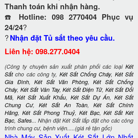
Thanh toán khi nhận hàng.
☎️
Hotline: 098 2770404 Phục vụ
?
24/24
?
Nhận đặt Tủ sắt theo yêu cầu.
Liên hệ: 098.277.0404
(Công ty chuyên sản xuất phân phối các loại
Két
Sắt
cho các công ty,
Két Sắt Chống Cháy
,
Két Sắt
Gia Đình
,
Két Sắt Văn Phòng
,
Két Sắt Chống
Cháy
,
Két Sắt Vân Tay
,
Két Sắt Điện Tử
,
Két Sắt Đổi
Mã
,
Két Sắt Xuất Khẩu
,
Két Sắt Dự Án
,
Két Sắt
Chung Cư
,
Két Sắt An Toàn
,
Két Sắt Chính
Hãng
,
Két Sắt Phong Thuỷ
,
Két Bạc
,
Két Sắt Két
Bạc
,
Safes
... Nhận đặt Két Sắt lắp đặt cho các công
trình chung cư, bệnh viện.....(giá rẻ tận gốc)
Nhà Máy Sản Xuất Két Sắt
Lớn Nhất