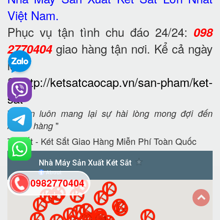
Việt Nam.
Phục vụ tận tình chu đáo 24/24:
098
giao hàng tận nơi. Kể cả ngày
2770404
lễ.
?
http://ketsatcaocap.vn/san-pham/ket-
sat
"
Luôn luôn mang lại sự hài lòng mong đợi đến
"
khách hàng
Tủ Sắt - Két Sắt Giao Hàng Miễn Phí Toàn Quốc
0982770404
back