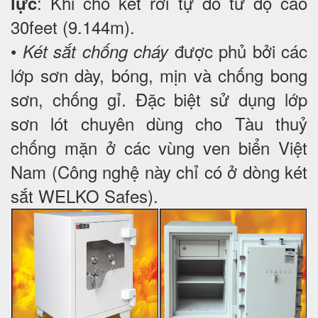
: Khi cho két rơi tự do từ độ cao
lực
30feet (9.144m).
•
được phủ bởi các
Két sắt chống cháy
lớp sơn dày, bóng, mịn và chống bong
sơn, chống gỉ. Đặc biệt sử dụng lớp
sơn lót chuyên dùng cho Tàu thuỷ
chống mặn ở các vùng ven biển Việt
Nam (Công nghệ này chỉ có ở dòng két
sắt WELKO Safes).