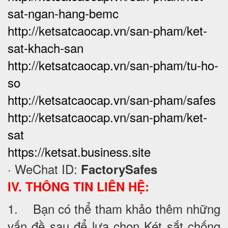
sat-ngan-hang-bemc
http://ketsatcaocap.vn/san-pham/ket-
sat-khach-san
http://ketsatcaocap.vn/san-pham/tu-ho-
so
http://ketsatcaocap.vn/san-pham/safes
http://ketsatcaocap.vn/san-pham/ket-
sat
https://ketsat.business.site
· WeChat ID:
FactorySafes
IV. THÔNG TIN LIÊN HỆ:
1. Bạn có thể tham khảo thêm những
vấn đề sau để lựa chọn Két sắt chống