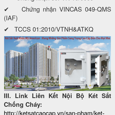
✔ Chứng nhận VINCAS 049-QMS
(IAF)
✔ TCCS 01:2010/VTNH&ATKQ
III. Link Liên Kết Nội Bộ Két Sắt
Chống Cháy:
http://ketsatcaocap.vn/san-pham/ket-