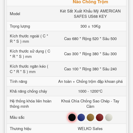
Nào Chống Trộm
Két Sắt Xuất Khẩu Mỹ AMERICAN
Model
SAFES US68 KEY
Trọng lượng
300 ± 10Kg
Kích thước ngoài ( C *
Cao 680 * Rộng 520 * Sâu 500
R * S ) mm
Kích thước sử dụng ( C
Cao 300 * Rộng 380 * Sâu 300
* R * S ) mm
Kích thước ngăn kéo (
Cao 100 * Rộng 380 * Sâu 240
C * R * S ) mm
Tính năng
An toàn + Chống trộm đập khoan phá
Khả năng chống cháy
1000 - 1200°C
Hệ thống khóa liên hoàn
Khoá Chìa Chống Sao Chép - Tay
thông minh
Cầm
Đen
Xanh
Nâu
Đỏ
Trắng
Mầu sắc
Thương hiệu
WELKO Safes