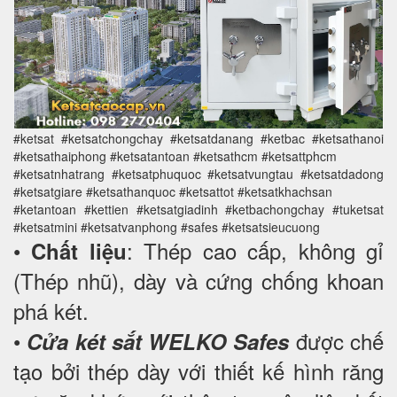
#ketsat #ketsatchongchay #ketsatdanang #ketbac #ketsathanoi
#ketsathaiphong #ketsatantoan #ketsathcm #ketsattphcm
#ketsatnhatrang #ketsatphuquoc #ketsatvungtau #ketsatdadong
#ketsatgiare #ketsathanquoc #ketsattot #ketsatkhachsan
#ketantoan #kettien #ketsatgiadinh #ketbachongchay #tuketsat
#ketsatmini #ketsatvanphong #safes #ketsatsieucuong
•
: Thép cao cấp, không gỉ
Chất liệu
(Thép nhũ), dày và cứng chống khoan
phá két.
•
được chế
Cửa két sắt WELKO Safes
tạo bởi thép dày với thiết kế hình răng