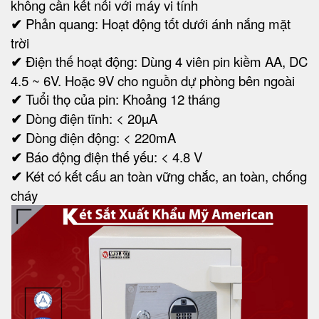
không cần kết nối với máy vi tính
✔
Phản quang: Hoạt động tốt dưới ánh nắng mặt
trời
✔
Điện thế hoạt động: Dùng 4 viên pin kiềm AA, DC
4.5 ~ 6V. Hoặc 9V cho nguồn dự phòng bên ngoài
✔
Tuổi thọ của pin: Khoảng 12 tháng
✔
Dòng điện tĩnh: < 20µA
✔
Dòng điện động: < 220mA
✔
Báo động điện thế yếu: < 4.8 V
✔
Két có kết cấu an toàn vững chắc, an toàn, chống
cháy