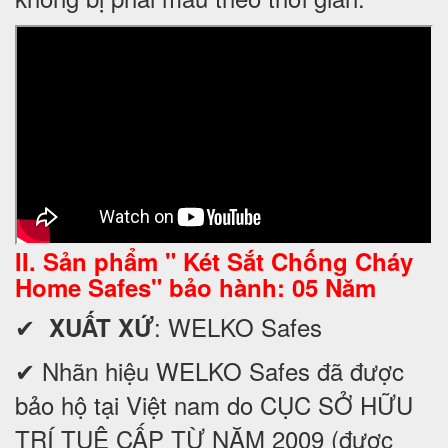
II. Sản phẩm " Két Sắt Chống Cháy
Home Safes" bảo hành: 05 Năm
✔
: WELKO Safes
XUẤT XỨ
✔ Nhãn hiệu WELKO Safes đã được
bảo hộ tại Việt nam do CỤC SỞ HỮU
TRÍ TUỆ CẤP TỪ NĂM 2009 (được