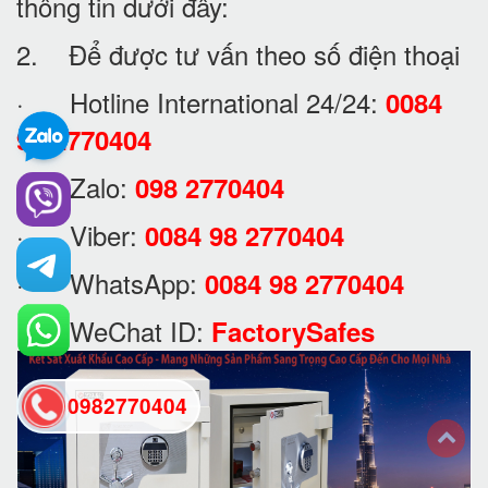
thông tin dưới đây:
2. Để được tư vấn theo số điện thoại
· Hotline International 24/24:
0084
98 2770404
· Zalo:
098 2770404
· Viber:
0084 98 2770404
· WhatsApp:
0084 98 2770404
· WeChat ID:
FactorySafes
0982770404
back