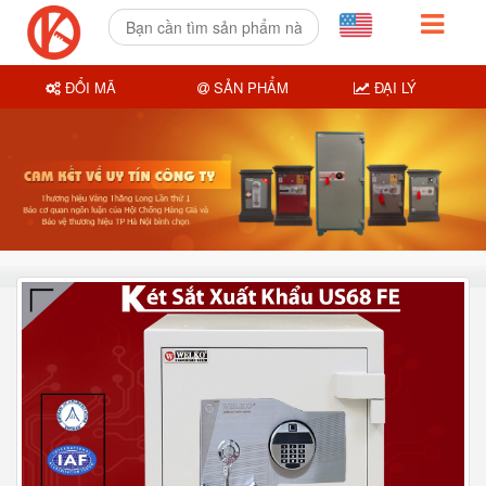
ĐỔI MÃ
SẢN PHẨM
ĐẠI LÝ