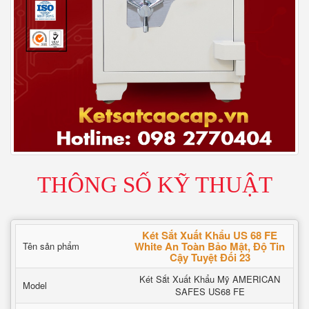
THÔNG SỐ KỸ THUẬT
Két Sắt Xuất Khẩu US 68 FE
White An Toàn Bảo Mật, Độ Tin
Tên sản phẩm
Cậy Tuyệt Đối 23
Két Sắt Xuất Khẩu Mỹ AMERICAN
Model
SAFES US68 FE