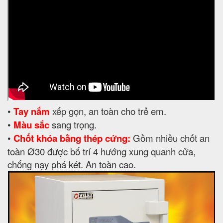
•
Tay nắm
xếp gọn, an toàn cho trẻ em.
•
Màu sắc
sang trọng.
•
Chốt khóa bằng thép cứng:
Gồm nhiều chốt an
toàn Ø30 được bố trí 4 hướng xung quanh cửa,
chống nạy phá két. An toàn cao.