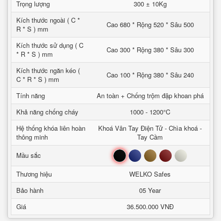
Trọng lượng
300 ± 10Kg
Kích thước ngoài ( C *
Cao 680 * Rộng 520 * Sâu 500
R * S ) mm
Kích thước sử dụng ( C
Cao 300 * Rộng 380 * Sâu 300
* R * S ) mm
Kích thước ngăn kéo (
Cao 100 * Rộng 380 * Sâu 240
C * R * S ) mm
Tính năng
An toàn + Chống trộm đập khoan phá
Khả năng chống cháy
1000 - 1200°C
Hệ thống khóa liên hoàn
Khoá Vân Tay Điện Tử - Chìa khoá -
thông minh
Tay Cầm
Đen
Xanh
Nâu
Đỏ
Trắng
Mầu sắc
Thương hiệu
WELKO Safes
Bảo hành
05 Year
Giá
36.500.000 VNĐ