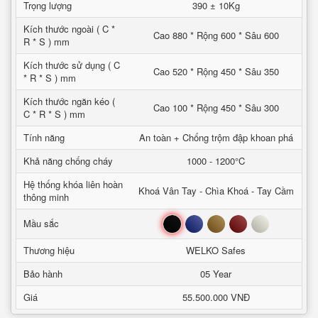
Trọng lượng
390 ± 10Kg
Kích thước ngoài ( C *
Cao 880 * Rộng 600 * Sâu 600
R * S ) mm
Kích thước sử dụng ( C
Cao 520 * Rộng 450 * Sâu 350
* R * S ) mm
Kích thước ngăn kéo (
Cao 100 * Rộng 450 * Sâu 300
C * R * S ) mm
Tính năng
An toàn + Chống trộm đập khoan phá
Khả năng chống cháy
1000 - 1200°C
Hệ thống khóa liên hoàn
Khoá Vân Tay - Chìa Khoá - Tay Cầm
thông minh
Đen
Xanh
Nâu
Đỏ
Trắng
Mầu sắc
Thương hiệu
WELKO Safes
Bảo hành
05 Year
Giá
55.500.000 VNĐ