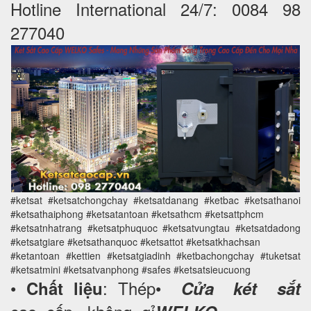
Hotline International 24/7: 0084 98
277040
#ketsat #ketsatchongchay #ketsatdanang #ketbac #ketsathanoi
#ketsathaiphong #ketsatantoan #ketsathcm #ketsattphcm
#ketsatnhatrang #ketsatphuquoc #ketsatvungtau #ketsatdadong
#ketsatgiare #ketsathanquoc #ketsattot #ketsatkhachsan
#ketantoan #kettien #ketsatgiadinh #ketbachongchay #tuketsat
#ketsatmini #ketsatvanphong #safes #ketsatsieucuong
•
: Thép
•
Chất liệu
Cửa két sắt