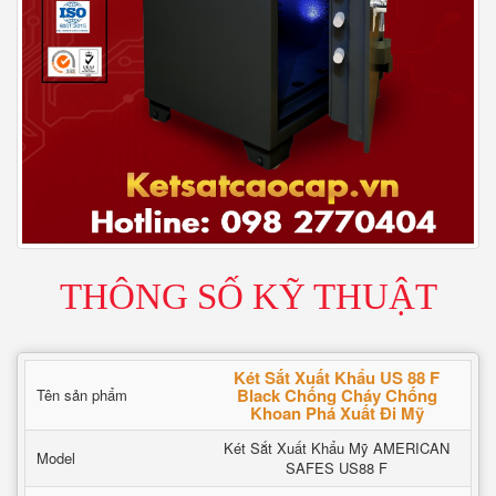
THÔNG SỐ KỸ THUẬT
Két Sắt Xuất Khẩu US 88 F
Black Chống Cháy Chống
Tên sản phẩm
Khoan Phá Xuất Đi Mỹ
Két Sắt Xuất Khẩu Mỹ AMERICAN
Model
SAFES US88 F