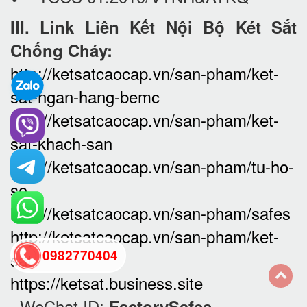
III. Link Liên Kết Nội Bộ Két Sắt
Chống Cháy:
http://ketsatcaocap.vn/san-pham/ket-
sat-ngan-hang-bemc
http://ketsatcaocap.vn/san-pham/ket-
sat-khach-san
http://ketsatcaocap.vn/san-pham/tu-ho-
so
http://ketsatcaocap.vn/san-pham/safes
http://ketsatcaocap.vn/san-pham/ket-
0982770404
sat
https://ketsat.business.site
back
· WeChat ID:
FactorySafes