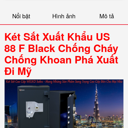
Nổi bật
Hình ảnh
Mô tả
Két Sắt Xuất Khẩu US
88 F Black Chống Cháy
Chống Khoan Phá Xuất
Đi Mỹ