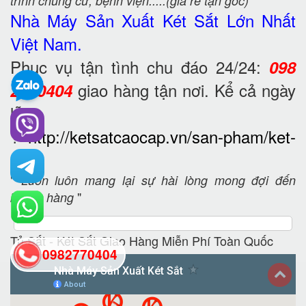
trình chung cư, bệnh viện.....(giá rẻ tận gốc)
Nhà Máy Sản Xuất Két Sắt
Lớn Nhất
Việt Nam.
Phục vụ tận tình chu đáo 24/24:
098
giao hàng tận nơi. Kể cả ngày
2770404
lễ.
?
http://ketsatcaocap.vn/san-pham/ket-
sat
"
Luôn luôn mang lại sự hài lòng mong đợi đến
"
khách hàng
Tủ Sắt - Két Sắt Giao Hàng Miễn Phí Toàn Quốc
0982770404
back