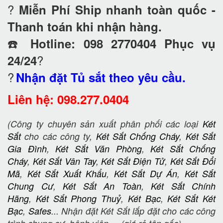
?
Miễn Phí Ship nhanh toàn quốc -
Thanh toán khi nhận hàng.
☎️
Hotline: 098 2770404 Phục vụ
?
24/24
?
Nhận đặt Tủ sắt theo yêu cầu.
Liên hệ: 098.277.0404
(Công ty chuyên sản xuất phân phối các loại
Két
Sắt
cho các công ty,
Két Sắt Chống Cháy
,
Két Sắt
Gia Đình
,
Két Sắt Văn Phòng
,
Két Sắt Chống
Cháy
,
Két Sắt Vân Tay
,
Két Sắt Điện Tử
,
Két Sắt Đổi
Mã
,
Két Sắt Xuất Khẩu
,
Két Sắt Dự Án
,
Két Sắt
Chung Cư
,
Két Sắt An Toàn
,
Két Sắt Chính
Hãng
,
Két Sắt Phong Thuỷ
,
Két Bạc
,
Két Sắt Két
Bạc
,
Safes
... Nhận đặt Két Sắt lắp đặt cho các công