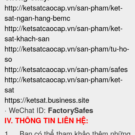
http://ketsatcaocap.vn/san-pham/ket-
sat-ngan-hang-bemc
http://ketsatcaocap.vn/san-pham/ket-
sat-khach-san
http://ketsatcaocap.vn/san-pham/tu-ho-
so
http://ketsatcaocap.vn/san-pham/safes
http://ketsatcaocap.vn/san-pham/ket-
sat
https://ketsat.business.site
· WeChat ID:
FactorySafes
IV. THÔNG TIN LIÊN HỆ:
1. Bạn có thể tham khảo thêm những