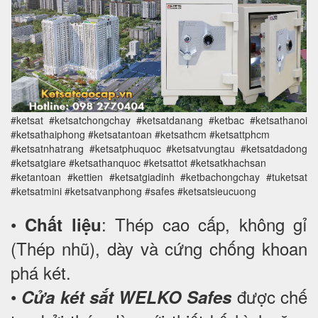
#ketsat #ketsatchongchay #ketsatdanang #ketbac #ketsathanoi
#ketsathaiphong #ketsatantoan #ketsathcm #ketsattphcm
#ketsatnhatrang #ketsatphuquoc #ketsatvungtau #ketsatdadong
#ketsatgiare #ketsathanquoc #ketsattot #ketsatkhachsan
#ketantoan #kettien #ketsatgiadinh #ketbachongchay #tuketsat
#ketsatmini #ketsatvanphong #safes #ketsatsieucuong
•
: Thép cao cấp, không gỉ
Chất liệu
(Thép nhũ), dày và cứng chống khoan
phá két.
•
được chế
Cửa két sắt WELKO Safes