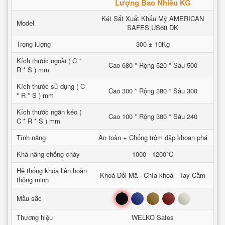
Lượng Bao Nhiêu KG
Két Sắt Xuất Khẩu Mỹ AMERICAN
Model
SAFES US68 DK
Trọng lượng
300 ± 10Kg
Kích thước ngoài ( C *
Cao 680 * Rộng 520 * Sâu 500
R * S ) mm
Kích thước sử dụng ( C
Cao 300 * Rộng 380 * Sâu 300
* R * S ) mm
Kích thước ngăn kéo (
Cao 100 * Rộng 380 * Sâu 240
C * R * S ) mm
Tính năng
An toàn + Chống trộm đập khoan phá
Khả năng chống cháy
1000 - 1200°C
Hệ thống khóa liên hoàn
Khoá Đổi Mã - Chìa khoá - Tay Cầm
thông minh
Đen
Xanh
Nâu
Đỏ
Trắng
Mầu sắc
Thương hiệu
WELKO Safes