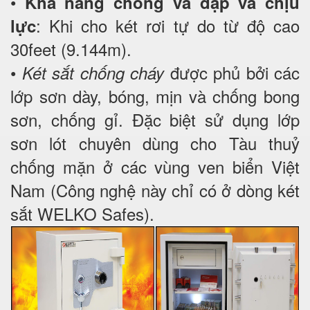
•
Khả năng chống va đập và chịu
: Khi cho két rơi tự do từ độ cao
lực
30feet (9.144m).
•
được phủ bởi các
Két sắt chống cháy
lớp sơn dày, bóng, mịn và chống bong
sơn, chống gỉ. Đặc biệt sử dụng lớp
sơn lót chuyên dùng cho Tàu thuỷ
chống mặn ở các vùng ven biển Việt
Nam (Công nghệ này chỉ có ở dòng két
sắt WELKO Safes).