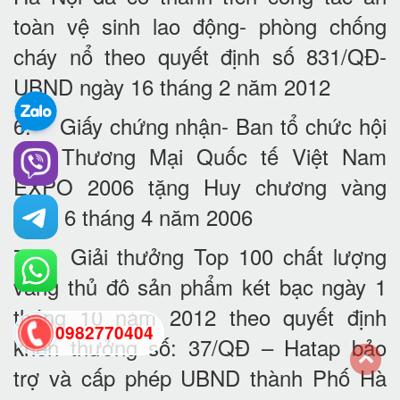
toàn vệ sinh lao động- phòng chống
cháy nổ theo quyết định số 831/QĐ-
UBND ngày 16 tháng 2 năm 2012
6. Giấy chứng nhận- Ban tổ chức hội
chợ Thương Mại Quốc tế Việt Nam
EXPO 2006 tặng Huy chương vàng
ngày 6 tháng 4 năm 2006
7. Giải thưởng Top 100 chất lượng
vàng thủ đô sản phẩm két bạc ngày 1
tháng 10 năm 2012 theo quyết định
0982770404
khen thưởng số: 37/QĐ – Hatap bảo
trợ và cấp phép UBND thành Phố Hà
back