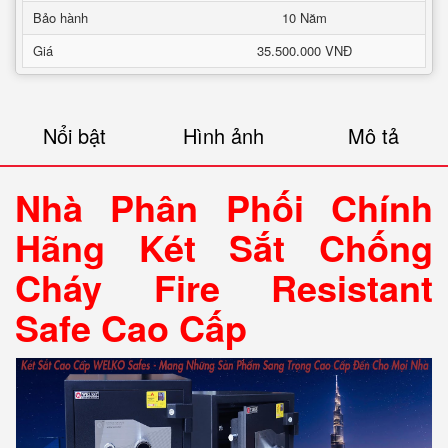
Bảo hành
10 Năm
Giá
35.500.000 VNĐ
Nổi bật
Hình ảnh
Mô tả
Nhà Phân Phối Chính
Hãng Két Sắt Chống
Cháy Fire Resistant
Safe Cao Cấp