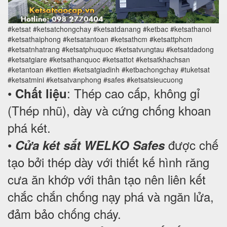
#ketsat #ketsatchongchay #ketsatdanang #ketbac #ketsathanoi
#ketsathaiphong #ketsatantoan #ketsathcm #ketsattphcm
#ketsatnhatrang #ketsatphuquoc #ketsatvungtau #ketsatdadong
#ketsatgiare #ketsathanquoc #ketsattot #ketsatkhachsan
#ketantoan #kettien #ketsatgiadinh #ketbachongchay #tuketsat
#ketsatmini #ketsatvanphong #safes #ketsatsieucuong
•
: Thép cao cấp, không gỉ
Chất liệu
(Thép nhũ), dày và cứng chống khoan
phá két.
•
được chế
Cửa két sắt WELKO Safes
tạo bởi thép dày với thiết kế hình răng
cưa ăn khớp với thân tạo nên liên kết
chắc chắn chống nạy phá và ngăn lửa,
đảm bảo chống cháy.