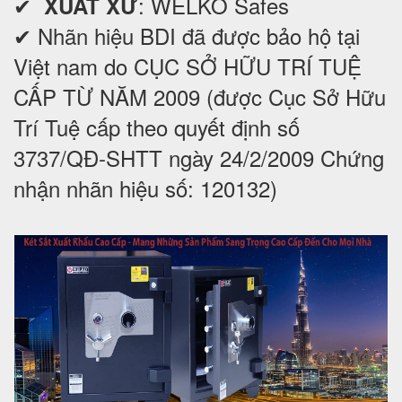
✔
: WELKO Safes
XUẤT XỨ
✔ Nhãn hiệu BDI đã được bảo hộ tại
Việt nam do CỤC SỞ HỮU TRÍ TUỆ
CẤP TỪ NĂM 2009 (được Cục Sở Hữu
Trí Tuệ cấp theo quyết định số
3737/QĐ-SHTT ngày 24/2/2009 Chứng
nhận nhãn hiệu số: 120132)