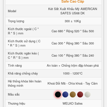
Safe Cao Cấp
Két Sắt Xuất Khẩu Mỹ AMERICAN
Model
SAFES US68 DK
Trọng lượng
300 ± 10Kg
Kích thước ngoài ( C *
Cao 680 * Rộng 520 * Sâu 500
R * S ) mm
Kích thước sử dụng ( C
Cao 300 * Rộng 380 * Sâu 300
* R * S ) mm
Kích thước ngăn kéo (
Cao 100 * Rộng 380 * Sâu 240
C * R * S ) mm
Tính năng
An toàn + Chống trộm đập khoan phá
Khả năng chống cháy
1000 - 1200°C
Hệ thống khóa liên hoàn
Khoá Đổi Mã - Chìa khoá - Tay Cầm
thông minh
Đen
Xanh
Nâu
Đỏ
Trắng
Mầu sắc
Thương hiệu
WELKO Safes