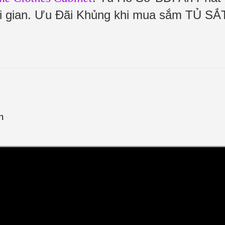
hời gian. Ưu Đãi Khủng khi mua sắm TỦ SẮ
n