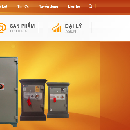
 két
Tin tức
Tuyển dụng
Liên hệ