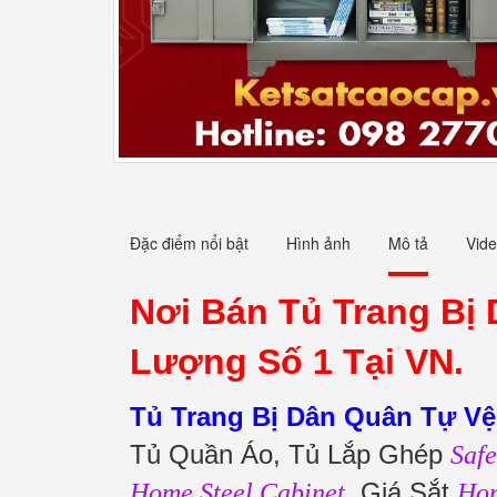
Đặc điểm nổi bật
Hình ảnh
Mô tả
Vid
Nơi Bán Tủ Trang Bị
Lượng Số 1 Tại VN.
Tủ Trang Bị Dân Quân Tự Vệ
Tủ Quần Áo, Tủ Lắp Ghép
Safe
, Giá Sắt
Home Steel Cabinet
Hom