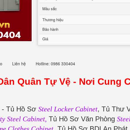
Mầu sắc
Thương hiệu
Bảo hành
Giá
eo
Liên hệ
Hotline: 0986 330404
 Dân Quân Tự Vệ -
Nơi Cung C
- Tủ Hồ Sơ
, Tủ Thư 
Steel Locker Cabinet
Tủ Hồ Sơ Văn Phòng
ty Steel Cabinet
,
Stee
. Tủ Hồ Sơ BDI An Phát 
e Clothes Cabinet