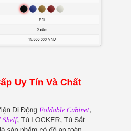
Đen
Xanh
Nâu
Đỏ
Trắng
BDI
2 năm
15.500.000 VNĐ
ấp Uy Tín Và Chất
Viện Di Động
,
Foldable Cabinet
, Tủ LOCKER, Tủ Sắt
l Shelf
là sản phẩm có độ an toàn,