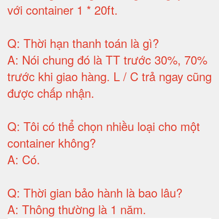
với container 1 * 20ft
.
Q:
Thời hạn thanh toán là gì
?
A:
Nói chung đó là TT trước 30%, 70%
trước khi giao hàng.
L / C trả ngay cũng
được chấp nhận
.
Q:
Tôi có thể chọn nhiều loại cho một
container không
?
A:
Có
.
Q: T
hời gian bảo hành
là bao lâu?
A: Thông thường là 1 năm.