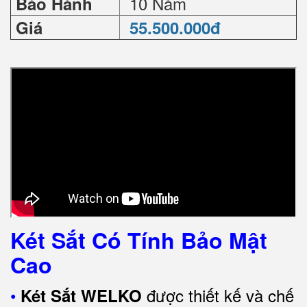
10 Năm
Bảo Hành
Giá
55.500.000đ
Két Sắt Có Tính Bảo Mật
Cao
•
được thiết kế và chế
Két Sắt WELKO