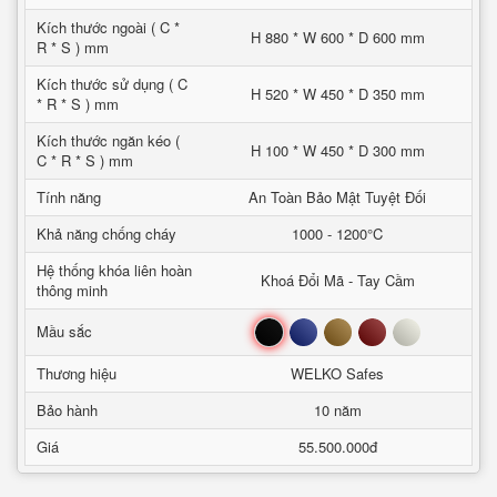
Kích thước ngoài ( C *
H 880 * W 600 * D 600 mm
R * S ) mm
Kích thước sử dụng ( C
H 520 * W 450 * D 350 mm
* R * S ) mm
Kích thước ngăn kéo (
H 100 * W 450 * D 300 mm
C * R * S ) mm
Tính năng
An Toàn Bảo Mật Tuyệt Đối
Khả năng chống cháy
1000 - 1200°C
Hệ thống khóa liên hoàn
Khoá Đổi Mã - Tay Cầm
thông minh
Đen
Xanh
Nâu
Đỏ
Trắng
Mầu sắc
Thương hiệu
WELKO Safes
Bảo hành
10 năm
Giá
55.500.000đ