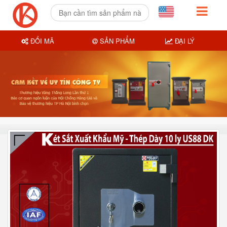
ĐỔI MÃ
SẢN PHẨM
ĐẠI LÝ