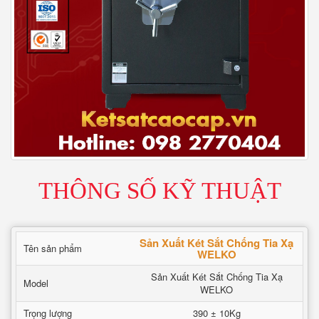
THÔNG SỐ KỸ THUẬT
Sản Xuất Két Sắt Chống Tia Xạ
Tên sản phẩm
WELKO
Sản Xuất Két Sắt Chống Tia Xạ
Model
WELKO
Trọng lượng
390 ± 10Kg