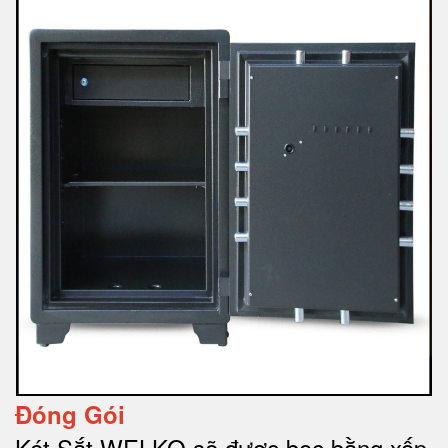
Đóng Gói
Két Sắt WELKO sẽ được bọc bằng xốp