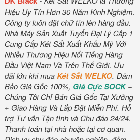
- Két Sắt WELKO là Thương
DK Black
Hiệu Uy Tín Hơn 30 Năm Kinh Nghiệm.
Công ty luôn đặt chữ tín lên hàng đầu.
Nhà Máy Sản Xuất Tuyển Đại Lý Cấp 1
Cung Cấp Két Sắt Xuất Khẩu Mỹ Với
Nhiều Thương Hiệu Nổi Tiếng Hàng
Đầu Việt Nam Và Trên Thế Giới.
Ưu
đãi lớn khi mua
Két Sắt WELKO
.
Đảm
Bảo Giá Gốc 100%,
Giá Cực SOCK
+
Chúng Tôi Chỉ Bán Giá Gốc Tại Xưởng
+ Giao Hàng Và Lắp Đặt Miễn Phí
.
Hỗ
trợ Tư vấn Tận tình và Chu đáo 24/24.
Thanh toán tại nhà hoặc tại cơ quan.
Dịch vụ chu đáo chuyên nghiệp, đảm