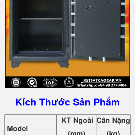
Kích Thước Sản Phẩm
KT Ngoài
Cân Nặng
Model
(mm)
(kg)