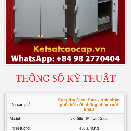
THÔNG SỐ KỸ THUẬT
Security Steel Safe - nhà phân
phối két sắt chống cháy xuất
Tên sản phẩm
khẩu
Model
NK1650 DK Two Doors
Trọng lượng
450 ± 10Kg