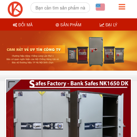
ĐỔI MÃ
SẢN PHẨM
ĐẠI LÝ