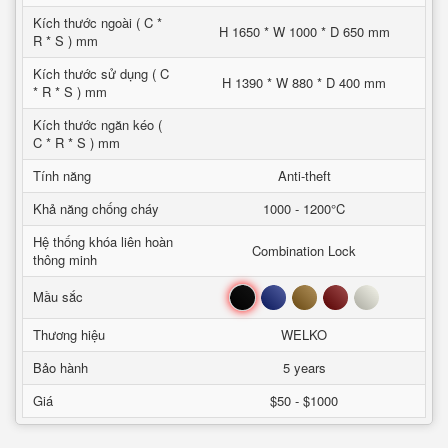
Kích thước ngoài ( C *
H 1650 * W 1000 * D 650 mm
R * S ) mm
Kích thước sử dụng ( C
H 1390 * W 880 * D 400 mm
* R * S ) mm
Kích thước ngăn kéo (
C * R * S ) mm
Tính năng
Anti-theft
Khả năng chống cháy
1000 - 1200°C
Hệ thống khóa liên hoàn
Combination Lock
thông minh
Đen
Xanh
Nâu
Đỏ
Trắng
Mầu sắc
Thương hiệu
WELKO
Bảo hành
5 years
Giá
$50 - $1000