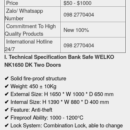
Price
$50 - $1000
Zalo/ Whatsapp
098 2770404
Number
Commitment To High
New 100%
Quality Products
International Hotline
098 2770404
24/7
I. Technical Specification
Bank Safe WELKO
NK1650 DK Two Doors
✔
Solid fire-proof structure
✔
Weight:
450 ± 10Kg
✔
Ex
ternal Size:
H 1650 * W 1000 * D 650 mm
✔
Internal Size:
H 1390 * W 880 * D 400 mm
✔
Feature: Anti-theft
✔
Fireproof Ability: 1000 - 1200°C
✔
Lock System: Combination Lock, able to change