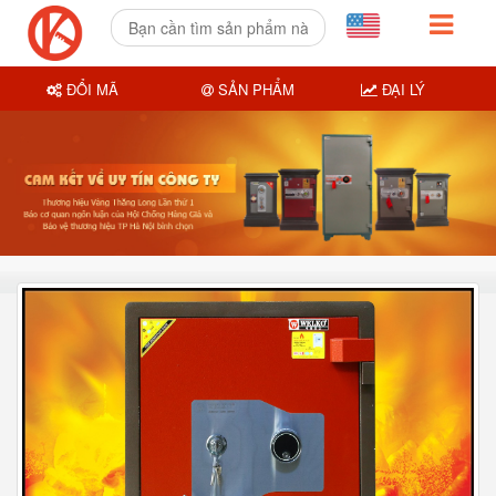
ĐỔI MÃ
SẢN PHẨM
ĐẠI LÝ