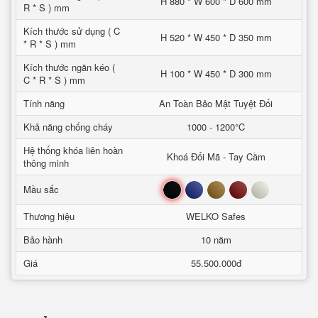
H 880 * W 600 * D 600 mm
R * S ) mm
Kích thước sử dụng ( C
H 520 * W 450 * D 350 mm
* R * S ) mm
Kích thước ngăn kéo (
H 100 * W 450 * D 300 mm
C * R * S ) mm
Tính năng
An Toàn Bảo Mật Tuyệt Đối
Khả năng chống cháy
1000 - 1200°C
Hệ thống khóa liên hoàn
Khoá Đổi Mã - Tay Cầm
thông minh
Đen
Xanh
Nâu
Đỏ
Trắng
Mầu sắc
Thương hiệu
WELKO Safes
Bảo hành
10 năm
Giá
55.500.000đ