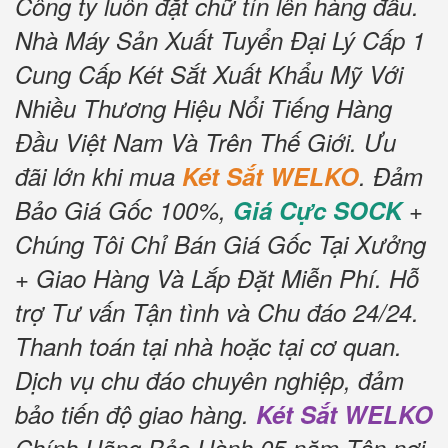
Công ty luôn đặt chữ tín lên hàng đầu.
Nhà Máy Sản Xuất Tuyển Đại Lý Cấp 1
Cung Cấp Két Sắt Xuất Khẩu Mỹ Với
Nhiều Thương Hiệu Nổi Tiếng Hàng
Đầu Việt Nam Và Trên Thế Giới.
Ưu
đãi lớn khi mua
Két Sắt WELKO
.
Đảm
Bảo Giá Gốc 100%,
Giá Cực SOCK
+
Chúng Tôi Chỉ Bán Giá Gốc Tại Xưởng
+ Giao Hàng Và Lắp Đặt Miễn Phí
.
Hỗ
trợ Tư vấn Tận tình và Chu đáo 24/24.
Thanh toán tại nhà hoặc tại cơ quan.
Dịch vụ chu đáo chuyên nghiệp, đảm
bảo tiến độ giao hàng.
Két Sắt WELKO