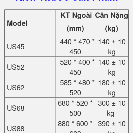
KT Ngoài
Cân Nặng
Model
(mm)
(kg)
440 * 470 *
140 ± 10
US45
450
kg
520 * 400 *
140 ± 10
US52
450
kg
585 * 480 *
180 ± 10
US62
520
kg
680 * 520 *
300 ± 10
US68
500
kg
880 * 600 *
390 ± 10
US88