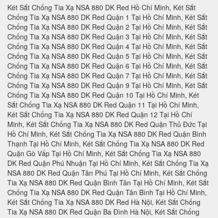
Két Sắt Chống Tia Xạ NSA 880 DK Red Hồ Chí Minh, Két Sắt Chống Tia Xạ NSA 880 DK Red Quận 1 Tại Hồ Chí Minh, Két Sắt Chống Tia Xạ NSA 880 DK Red Quận 2 Tại Hồ Chí Minh, Két Sắt Chống Tia Xạ NSA 880 DK Red Quận 3 Tại Hồ Chí Minh, Két Sắt Chống Tia Xạ NSA 880 DK Red Quận 4 Tại Hồ Chí Minh, Két Sắt Chống Tia Xạ NSA 880 DK Red Quận 5 Tại Hồ Chí Minh, Két Sắt Chống Tia Xạ NSA 880 DK Red Quận 6 Tại Hồ Chí Minh, Két Sắt Chống Tia Xạ NSA 880 DK Red Quận 7 Tại Hồ Chí Minh, Két Sắt Chống Tia Xạ NSA 880 DK Red Quận 9 Tại Hồ Chí Minh, Két Sắt Chống Tia Xạ NSA 880 DK Red Quận 10 Tại Hồ Chí Minh, Két Sắt Chống Tia Xạ NSA 880 DK Red Quận 11 Tại Hồ Chí Minh, Két Sắt Chống Tia Xạ NSA 880 DK Red Quận 12 Tại Hồ Chí Minh, Két Sắt Chống Tia Xạ NSA 880 DK Red Quận Thủ Đức Tại Hồ Chí Minh, Két Sắt Chống Tia Xạ NSA 880 DK Red Quận Bình Thạnh Tại Hồ Chí Minh, Két Sắt Chống Tia Xạ NSA 880 DK Red Quận Gò Vấp Tại Hồ Chí Minh, Két Sắt Chống Tia Xạ NSA 880 DK Red Quận Phú Nhuận Tại Hồ Chí Minh, Két Sắt Chống Tia Xạ NSA 880 DK Red Quận Tân Phú Tại Hồ Chí Minh, Két Sắt Chống Tia Xạ NSA 880 DK Red Quận Bình Tân Tại Hồ Chí Minh, Két Sắt Chống Tia Xạ NSA 880 DK Red Quận Tân Bình Tại Hồ Chí Minh, Két Sắt Chống Tia Xạ NSA 880 DK Red Hà Nội, Két Sắt Chống Tia Xạ NSA 880 DK Red Quận Ba Đình Hà Nội, Két Sắt Chống Tia Xạ NSA 880 DK Red Quận Hoàn Kiếm Hà Nội, Két Sắt Chống Tia Xạ NSA 880 DK Red Quận Hai Bà Trưng Hà Nội, Két Sắt Chống Tia Xạ NSA 880 DK Red Quận Đống Đa Hà Nội, Két Sắt Chống Tia Xạ NSA 880 DK Red Quận Tây Hồ Hà Nội, Két Sắt Chống Tia Xạ NSA 880 DK Red Quận Đống Đa Hà Nội, Két Sắt Chống Tia Xạ NSA 880 DK Red Quận Thanh Xuân Hà Nội, Két Sắt Chống Tia Xạ NSA 880 DK Red Quận Hoàng Mai Hà Nội, Két Sắt Chống Tia Xạ NSA 880 DK Red Quận Long Biên Hà Nội, Két Sắt Chống Tia Xạ NSA 880 DK Red Quận Đống Đa Hà Nội, Két Sắt Chống Tia Xạ NSA 880 DK Red Huyện Thanh Trì Hà Nội, Két Sắt Chống Tia Xạ NSA 880 DK Red Huyện Gia Lâm Hà Nội, Két Sắt Chống Tia Xạ NSA 880 DK Red Huyện Đông Anh Hà Nội, Két Sắt Chống Tia Xạ NSA 880 DK Red Huyện Sóc Sơn Hà Nội, Két Sắt Chống Tia Xạ NSA 880 DK Red Quận Hà Đông Hà Nội, Két Sắt Chống Tia Xạ NSA 880 DK Red Thị xã Sơn Tây Hà Nội, Két Sắt Chống Tia Xạ NSA 880 DK Red Huyện Ba Vì Hà Nội, Két Sắt Chống Tia Xạ NSA 880 DK Red Huyện Phúc Thọ Hà Nội, Két Sắt Chống Tia Xạ NSA 880 DK Red Huyện Thạch Thất Hà Nội, Két Sắt Chống Tia Xạ NSA 880 DK Red Huyện Quốc Oai Hà Nội, Két Sắt Chống Tia Xạ NSA 880 DK Red Huyện Chương Mỹ Hà Nội, Két Sắt Chống Tia Xạ NSA 880 DK Red Huyện Đan Phượng Hà Nội, Két Sắt Chống Tia Xạ NSA 880 DK Red Huyện Hoài Đức Hà Nội, Két Sắt Chống Tia Xạ NSA 880 DK Red Huyện Thanh Oai Hà Nội, Két Sắt Chống Tia Xạ NSA 880 DK Red Huyện Mỹ Đức Hà Nội, Két Sắt Chống Tia Xạ NSA 880 DK Red Huyện Ứng Hoà Hà Nội, Két Sắt Chống Tia Xạ NSA 880 DK Red Huyện Thường Tín Hà Nội, Két Sắt Chống Tia Xạ NSA 880 DK Red Huyện Phú Xuyên Hà Nội, Két Sắt Chống Tia Xạ NSA 880 DK Red Huyện Mê Linh Hà Nội, Két Sắt Chống Tia Xạ NSA 880 DK Red Quận Nam Từ Liên Hà Nội, Két Sắt Chống Tia Xạ NSA 880 DK Red An Giang, Két Sắt Chống Tia Xạ NSA 880 DK Red Thành phố Long Xuyên Tỉnh An Giang, Két Sắt Chống Tia Xạ NSA 880 DK Red Thành phố Châu Đốc Tỉnh An Giang, Két Sắt Chống Tia Xạ NSA 880 DK Red Huyện An Phú Tỉnh An Giang, Két Sắt Chống Tia Xạ NSA 880 DK Red Thị xã Tân Châu, Két Sắt Chống Tia Xạ NSA 880 DK Red Huyện Phú Tân, Két Sắt Chống Tia Xạ NSA 880 DK Red Huyện Châu Phú, Két Sắt Chống Tia Xạ NSA 880 DK Red Huyện Tịnh Biên, Két Sắt Chống Tia Xạ NSA 880 DK Red Huyện Tri Tôn, Két Sắt Chống Tia Xạ NSA 880 DK Red Huyện Châu Thành Tỉnh An Giang, Két Sắt Chống Tia Xạ NSA 880 DK Red Huyện Chợ Mới Tỉnh An Giang, Két Sắt Chống Tia Xạ NSA 880 DK Red Huyện Thoại Sơn Tỉnh An Giang, Két Sắt Chống Tia Xạ NSA 880 DK Red Vũng Tàu, Két Sắt Chống Tia Xạ NSA 880 DK Red Thành phố Vũng Tàu Tại Bà Rịa - Vũng Tàu, Két Sắt Chống Tia Xạ NSA 880 DK Red Thành phố Bà Rịa Tại Bà Rịa - Vũng Tàu, Két Sắt Chống Tia Xạ NSA 880 DK Red Huyện Châu Đức Tại Bà Rịa - Vũng Tàu, Két Sắt Chống Tia Xạ NSA 880 DK Red Huyện Xuyên Mộc Tại Bà Rịa - Vũng Tàu, Két Sắt Chống Tia Xạ NSA 880 DK Red Huyện Long Điền Tại Bà Rịa - Két Sắt Chống Tia Xạ NSA 880 DK Red Cần Thơ, Két Sắt Chống Tia Xạ NSA 880 DK Red Tại Thành phố Cần Thơ Tỉnh Cần Thơ, Két Sắt Chống Tia Xạ NSA 880 DK Red Tại Quận Ninh Kiều Tỉnh Cần Thơ, Két Sắt Chống Tia Xạ NSA 880 DK Red Tại Quận Ô Môn Tỉnh Cần Thơ, Két Sắt Chống Tia Xạ NSA 880 DK Red Tại Quận Bình Thuỷ Tỉnh Cần Thơ, Két Sắt Chống Tia Xạ NSA 880 DK Red Tại Quận Cái Răng Tỉnh Cần Thơ, Két Sắt Chống Tia Xạ NSA 880 DK Red Tại Quận Thốt Nốt Tỉnh Cần Thơ, Két Sắt Chống Tia Xạ NSA 880 DK Red Tại Huyện Vĩnh Thạnh Tỉnh Cần Thơ, Két Sắt Chống Tia Xạ NSA 880 DK Red Tại Huyện Cờ Đỏ Tỉnh Cần Thơ, Két Sắt Chống Tia Xạ NSA 880 DK Red Tại Huyện Phong Điền Tỉnh Cần Thơ, Két Sắt Chống Tia Xạ NSA 880 DK Red Tại Huyện Thới Lai Tỉnh Cần Thơ, Két Sắt Chống Tia Xạ NSA 880 DK Red Đà Nẵng, Két Sắt Chống Tia Xạ NSA 880 DK Red Tại Thành phố Đà Nẵng Tỉnh Đà Nẵng, Két Sắt Chống Tia Xạ NSA 880 DK Red Tại Quận Liên Chiểu Tỉnh Đà Nẵng, Két Sắt Chống Tia Xạ NSA 880 DK Red Tại Quận Thanh Khê Tỉnh Đà Nẵng, Két Sắt Chống Tia Xạ NSA 880 DK Red Tại Quận Hải Châu Tỉnh Đà Nẵng, Két Sắt Chống Tia Xạ NSA 880 DK Red Tại Quận Sơn Trà Tỉnh Đà Nẵng, Két Sắt Chống Tia Xạ NSA 880 DK Red Tại Quận Ngũ Hành Sơn Tỉnh Đà Nẵng, Két Sắt Chống Tia Xạ NSA 880 DK Red Tại Quận Cẩm Lệ Tỉnh Đà Nẵng, Két Sắt Chống Tia Xạ NSA 880 DK Red TạiHuyện Hòa Vang Tỉnh Đà Nẵng, Két Sắt Chống Tia Xạ NSA 880 DK Red Đắk Lắk, Két Sắt Chống Tia Xạ NSA 880 DK Red Tại Thành phố Buôn Ma Thuột Tỉnh Đắk Lắk, Két Sắt Chống Tia Xạ NSA 880 DK Red Tại Thị xã Buôn Hồ Tỉnh Đắk Lắk, Két Sắt Chống Tia Xạ NSA 880 DK Red Tại Huyện Buôn Đôn Tỉnh Đắk Lắk, Két Sắt Chống Tia Xạ NSA 880 DK Red Tại Huyện Cư Kuin Tỉnh Đắk Lắk, Két Sắt Chống Tia Xạ NSA 880 DK Red Tại Huyện Cư M’gar Tỉnh Đắk Lắk, Két Sắt Chống Tia Xạ NSA 880 DK Red Tại Huyện Ea H’leo Tỉnh Đắk Lắk, Két Sắt Chống Tia Xạ NSA 880 DK Red Tại Huyện Ea Kar Tỉnh Đắk Lắk, Két Sắt Chống Tia Xạ NSA 880 DK Red Tại Huyện Ea Súp Tỉnh Đắk Lắk, Két Sắt Chống Tia Xạ NSA 880 DK Red Tại Huyện Krông Ana Tỉnh Đắk Lắk, Két Sắt Chống Tia Xạ NSA 880 DK Red Tại Huyện Krông Bông Tỉnh Đắk Lắk, Két Sắt Chống Tia Xạ NSA 880 DK Red Tại Huyện Krông Búk Tỉnh Đắk Lắk, Két Sắt Chống Tia Xạ NSA 880 DK Red Tại Huyện Krông Năng Tỉnh Đắk Lắk, Két Sắt Chống Tia Xạ NSA 880 DK Red Tại Huyện Krông Pắk Tỉnh Đắk Lắk, Két Sắt Chống Tia Xạ NSA 880 DK Red Tại Huyện Lắk Tỉnh Đắk Lắk, Két Sắt Chống Tia Xạ NSA 880 DK Red Tại Huyện M’Đrắk Tỉnh Đắk Lắk, Két Sắt Chống Tia Xạ NSA 880 DK Red Đắk Nông, Két Sắt Chống Tia Xạ NSA 880 DK Red Tại Thành phố Gia Nghĩa Tỉnh Đắk Nông, Két Sắt Chống Tia Xạ NSA 880 DK Red Tại Huyện Cư Jút Tỉnh Đắk Nông, Két Sắt Chống Tia Xạ NSA 880 DK Red Tại Huyện Đắk Glong Tỉnh Đắk Nông, Két Sắt Chống Tia Xạ NSA 880 DK Red Tại Huyện Đắk Mil Tỉnh Đắk Nông, Két Sắt Chống Tia Xạ NSA 880 DK Red Tại Huyện Đắk R’lấp Tỉnh Đắk Nông, Két Sắt Chống Tia Xạ NSA 880 DK Red Tại Huyện Đắk Song Tỉnh Đắk Nông, Két Sắt Chống Tia Xạ NSA 880 DK Red Tại Huyện Krông Nô Tỉnh Đắk Nông, Két Sắt Chống Tia Xạ NSA 880 DK Red Tại Huyện Tuy Đức Tỉnh Đắk Nông, Két Sắt Chống Tia Xạ NSA 880 DK Red Đồng Nai, Két Sắt Chống Tia Xạ NSA 880 DK Red Tại Thành phố Biên Hòa Tỉnh Đồng Nai, Két Sắt Chống Tia Xạ NSA 880 DK Red Tại Thành phố Long Khánh Tỉnh Đồng Nai, Két Sắt Chống Tia Xạ NSA 880 DK Red Tại Huyện Cẩm Mỹ Tỉnh Đồng Nai, Két Sắt Chống Tia Xạ NSA 880 DK Red Tại Huyện Định Quán Tỉnh Đồng Nai, Két Sắt Chống Tia Xạ NSA 880 DK Red Tại Huyện Long Thành Tỉnh Đồng Nai, Két Sắt Chống Tia Xạ NSA 880 DK Red Tại Huyện Nhơn Trạch Tỉnh Đồng Nai, Két Sắt Chống Tia Xạ NSA 880 DK Red Tại Huyện Tân Phú Tỉnh Đồng Nai, Két Sắt Chống Tia Xạ NSA 880 DK Red Tại Huyện Thống Nhất Tỉnh Đồng Nai, Két Sắt Chống Tia Xạ NSA 880 DK Red Tại Huyện Trảng Bom Tỉnh Đồng Nai, Két Sắt Chống Tia Xạ NSA 880 DK Red Tại Huyện Vĩnh Cửu Tỉnh Đồng Nai, Két Sắt Chống Tia Xạ NSA 880 DK Red Tại Huyện Xuân Lộc Tỉnh Đồng Nai, Két Sắt Chống Tia Xạ NSA 880 DK Red Biên Hòa, Két Sắt Chống Tia Xạ NSA 880 DK Red Đồng Tháp, Két Sắt Chống Tia Xạ NSA 880 DK Red Tại Thành phố Cao Lãnh Tỉnh Đồng Tháp, Két Sắt Chống Tia Xạ NSA 880 DK Red Tại Thành phố Sa Đéc Tỉnh Đồng Tháp, Két Sắt Chống Tia Xạ NSA 880 DK Red Tại Thị xã Hồng Ngự Tỉnh Đồng Tháp, Két Sắt Chống Tia Xạ NSA 880 DK Red Tại Huyện Cao Lãnh Tỉnh Đồng Tháp, Két Sắt Chống Tia Xạ NSA 880 DK Red Tại Huyện Châu Thành Tỉnh Đồng Tháp, Két Sắt Chống Tia Xạ NSA 880 DK Red Tại Huyện Hồng Ngự Tỉnh Đồng Tháp, Két Sắt Chống Tia Xạ NSA 880 DK Red Tại Huyện Lai Vung Tỉnh Đồng Tháp, Két Sắt Chống Tia Xạ NSA 880 DK Red Tại Huyện Lấp Vò Tỉnh Đồng Tháp, Két Sắt Chống Tia Xạ NSA 880 DK Red Tại Huyện Tam Nông Tỉnh Đồng Tháp, Két Sắt Chống Tia Xạ NSA 880 DK Red Tại Huyện Tân Hồng Tỉnh Đồng Tháp, Két Sắt Chống Tia Xạ NSA 880 DK Red Tại Huyện Thanh Bình Tỉnh Đồng Tháp, Két Sắt Chống Tia Xạ NSA 880 DK Red Tại Huyện Tháp Mười Tỉnh Đồng Tháp, Két Sắt Chống Tia Xạ NSA 880 DK Red Tại Thành phố Điện Biên Phủ Tỉnh Điện Biên, Két Sắt Chống Tia Xạ NSA 880 DK Red Tại Thị xã Mường Lay Tỉnh Điện Biên, Két Sắt Chống Tia Xạ NSA 880 DK Red Tại Huyện Điện Biên Tỉnh Điện Biên, Két Sắt Chống Tia Xạ NSA 880 DK Red Tại Huyện Điện Biên Đông Tỉnh Điện Biên, Két Sắt Chống Tia Xạ NSA 880 DK Red Tại Huyện Mường Ảng Tỉnh Điện Biên, Két Sắt Chống Tia Xạ NSA 880 DK Red Tại Huyện Mường Chà Tỉnh Điện Biên, Két Sắt Chống Tia Xạ NSA 880 DK Red Tại Huyện Mường Nhé Tỉnh Điện Biên, Két Sắt Chống Tia Xạ NSA 880 DK Red Tại Huyện Nậm Pồ Tỉnh Điện Biên, Két Sắt Chống Tia Xạ NSA 880 DK Red Tại Huyện Tủa Chùa Tỉnh Điện Biên, Két Sắt Chống Tia Xạ NSA 880 DK Red Tại Huyện Tuần Giáo Tỉnh Điện Biên, Két Sắt Chống Tia Xạ NSA 880 DK Red Điện Biên, Két Sắt Chống Tia Xạ NSA 880 DK Red Gia Lai, Két Sắt Chống Tia Xạ NSA 880 DK Red Tại Thành phố Pleiku Tỉnh Gia Lai, Két Sắt Chống Tia Xạ NSA 880 DK Red Tại Thị xã An Khê Tỉnh Gia Lai, Két Sắt Chống Tia Xạ NSA 880 DK Red Tại Thị xã Ayun Pa Tỉnh Gia Lai, Két Sắt Chống Tia Xạ NSA 880 DK Red Tại Huyện C