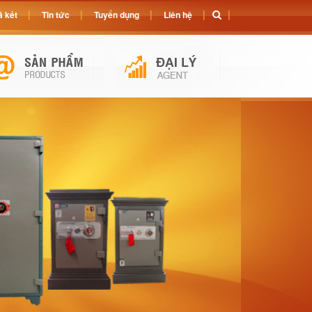
 két
Tin tức
Tuyển dụng
Liên hệ