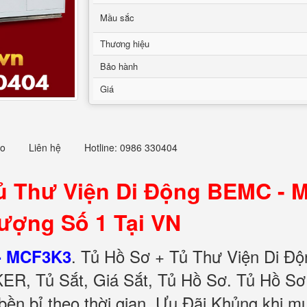
Mầu sắc
Thương hiệu
Bảo hành
Giá
eo
Liên hệ
Hotline: 0986 330404
ủ Thư Viện Di Động BEMC - 
ượng Số 1 Tại VN
.
Tủ Hồ Sơ + Tủ Thư Viện Di Độ
- MCF3K3
ER, Tủ Sắt, Giá Sắt, Tủ Hồ Sơ. Tủ Hồ S
 bền bỉ theo thời gian. Ưu Đãi Khủng khi