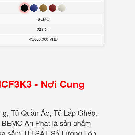
Đen
Xanh
Nâu
Đỏ
Trắng
BEMC
02 năm
45,000,000 VNĐ
MCF3K3 - Nơi Cung
ng, Tủ Quần Áo, Tủ Lắp Ghép,
ơ BEMC An Phát là sản phẩm
 mua sắm TỦ SẮT Số Lượng Lớn,