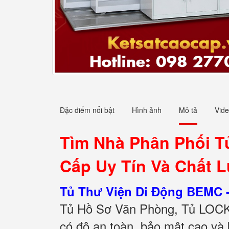
Đặc điểm nổi bật
Hình ảnh
Mô tả
Vid
Tìm Nhà Phân Phối T
Cấp Uy Tín Và Chất L
Tủ Thư Viện Di Động BEMC 
Tủ Hồ Sơ Văn Phòng, Tủ LOCK
có độ an toàn, bảo mật cao và