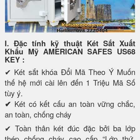
I. Đặc tính kỹ thuật Két Sắt Xuất
Khẩu Mỹ AMERICAN SAFES US68
KEY
:
✔
Két sắt khóa Đổi Mã Theo Ý Muốn
thế hệ mới cài lên đến 1 Triệu Mã Số
tùy ý.
Két có kết cấu an toàn vững chắc,
✔
an toàn, chống cháy
✔ Toàn thân két đúc đặc bởi ba lớp
thép chống cháy cao cấp “Lớp thứ