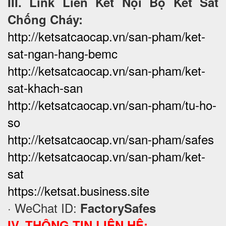
III. Link Liên Kết Nội Bộ Két Sắt
Chống Cháy:
http://ketsatcaocap.vn/san-pham/ket-
sat-ngan-hang-bemc
http://ketsatcaocap.vn/san-pham/ket-
sat-khach-san
http://ketsatcaocap.vn/san-pham/tu-ho-
so
http://ketsatcaocap.vn/san-pham/safes
http://ketsatcaocap.vn/san-pham/ket-
sat
https://ketsat.business.site
· WeChat ID:
FactorySafes
IV. THÔNG TIN LIÊN HỆ: