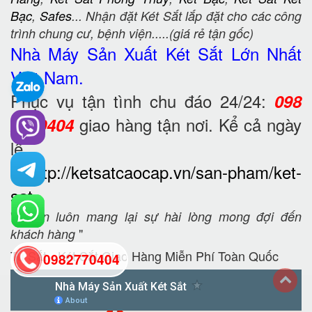
Bạc
,
Safes
... Nhận đặt Két Sắt lắp đặt cho các công
trình chung cư, bệnh viện.....(giá rẻ tận gốc)
Nhà Máy Sản Xuất Két Sắt
Lớn Nhất
Việt Nam.
Phục vụ tận tình chu đáo 24/24:
098
giao hàng tận nơi. Kể cả ngày
2770404
lễ.
?
http://ketsatcaocap.vn/san-pham/ket-
sat
"
Luôn luôn mang lại sự hài lòng mong đợi đến
"
khách hàng
Tủ Sắt - Két Sắt Giao Hàng Miễn Phí Toàn Quốc
0982770404
back