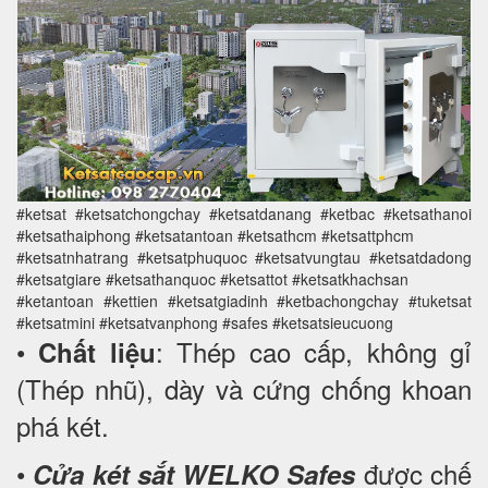
#ketsat #ketsatchongchay #ketsatdanang #ketbac #ketsathanoi
#ketsathaiphong #ketsatantoan #ketsathcm #ketsattphcm
#ketsatnhatrang #ketsatphuquoc #ketsatvungtau #ketsatdadong
#ketsatgiare #ketsathanquoc #ketsattot #ketsatkhachsan
#ketantoan #kettien #ketsatgiadinh #ketbachongchay #tuketsat
#ketsatmini #ketsatvanphong #safes #ketsatsieucuong
•
: Thép cao cấp, không gỉ
Chất liệu
(Thép nhũ), dày và cứng chống khoan
phá két.
•
được chế
Cửa két sắt WELKO Safes