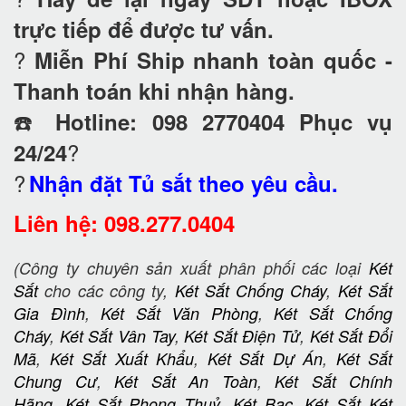
trực tiếp để được tư vấn.
?
Miễn Phí Ship nhanh toàn quốc -
Thanh toán khi nhận hàng.
☎️
Hotline: 098 2770404 Phục vụ
?
24/24
?
Nhận đặt Tủ sắt theo yêu cầu.
Liên hệ: 098.277.0404
(Công ty chuyên sản xuất phân phối các loại
Két
Sắt
cho các công ty,
Két Sắt Chống Cháy
,
Két Sắt
Gia Đình
,
Két Sắt Văn Phòng
,
Két Sắt Chống
Cháy
,
Két Sắt Vân Tay
,
Két Sắt Điện Tử
,
Két Sắt Đổi
Mã
,
Két Sắt Xuất Khẩu
,
Két Sắt Dự Án
,
Két Sắt
Chung Cư
,
Két Sắt An Toàn
,
Két Sắt Chính
Hãng
,
Két Sắt Phong Thuỷ
,
Két Bạc
,
Két Sắt Két