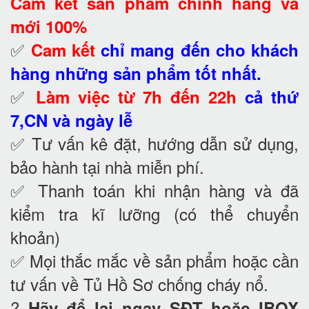
Cam kết
sản phẩm chính hãng và
mới 100%
✅
Cam kết
chỉ mang đến cho khách
hàng những sản phẩm tốt nhất.
✅
Làm việc từ 7h đến 22h
cả thứ
7,CN và ngày lễ
✅ Tư vấn kê đặt, hướng dẫn sử dụng,
bảo hành tại nhà
miễn phí.
✅ Thanh toán khi nhận hàng và đã
kiểm tra kĩ lưỡng (có thể chuyển
khoản)
✅ Mọi thắc mắc về sản phẩm hoặc cần
tư vấn về Tủ Hồ Sơ chống cháy nổ
.
?
Hãy để lại ngay SĐT hoặc IBOX