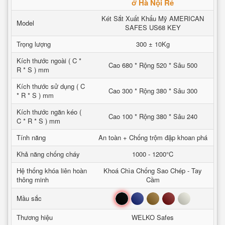
ở Hà Nội Rẻ
Két Sắt Xuất Khẩu Mỹ AMERICAN
Model
SAFES US68 KEY
Trọng lượng
300 ± 10Kg
Kích thước ngoài ( C *
Cao 680 * Rộng 520 * Sâu 500
R * S ) mm
Kích thước sử dụng ( C
Cao 300 * Rộng 380 * Sâu 300
* R * S ) mm
Kích thước ngăn kéo (
Cao 100 * Rộng 380 * Sâu 240
C * R * S ) mm
Tính năng
An toàn + Chống trộm đập khoan phá
Khả năng chống cháy
1000 - 1200°C
Hệ thống khóa liên hoàn
Khoá Chìa Chống Sao Chép - Tay
thông minh
Cầm
Đen
Xanh
Nâu
Đỏ
Trắng
Mầu sắc
Thương hiệu
WELKO Safes