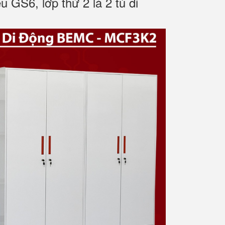
u GS6, lớp thứ 2 là 2 tủ di