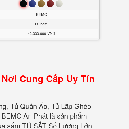
Đen
Xanh
Nâu
Đỏ
Trắng
BEMC
02 năm
42,000,000 VNĐ
 Nơi Cung Cấp Uy Tín
ng, Tủ Quần Áo, Tủ Lắp Ghép,
ơ BEMC An Phát là sản phẩm
 mua sắm TỦ SẮT Số Lượng Lớn,