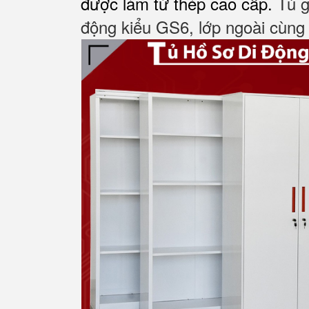
được làm từ thép cao cấp.
Tủ gồ
động kiểu GS6, lớp ngoài cùng