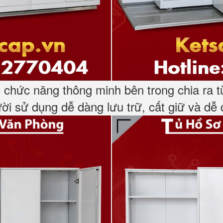
ó chức năng thông minh bên trong chia ra t
ười sử dụng dễ dàng lưu trữ, cất giữ và dễ