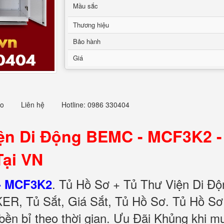
Mầu sắc
Thương hiệu
Bảo hành
Giá
eo
Liên hệ
Hotline: 0986 330404
ện Di Động BEMC - MCF3K2 -
Tại VN
.
Tủ Hồ Sơ + Tủ Thư Viện Di Độ
- MCF3K2
ER, Tủ Sắt, Giá Sắt, Tủ Hồ Sơ. Tủ Hồ S
 bền bỉ theo thời gian. Ưu Đãi Khủng khi