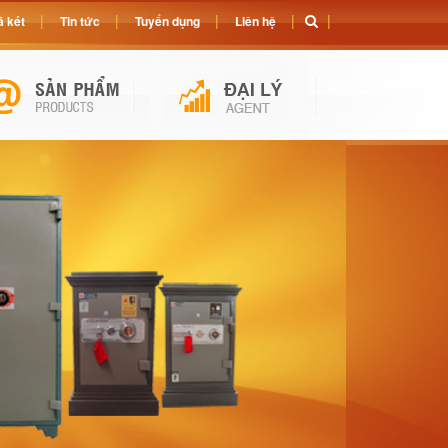
 két
Tin tức
Tuyển dụng
Liên hệ