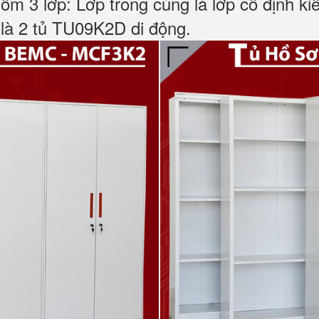
m 3 lớp: Lớp trong cùng là lớp cố định kiể
 là 2 tủ TU09K2D di động.