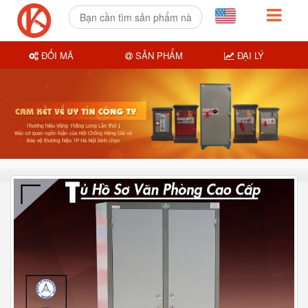
ĐỔI MÃ
SẢN PHẨM
ĐẠI LÝ