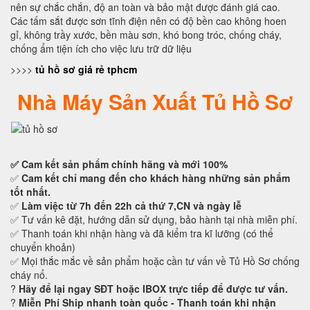
nên sự chắc chắn, độ an toàn và bảo mật được đánh giá cao.
Các tấm sắt được sơn tĩnh điện nên có độ bền cao không hoen
gỉ, không trầy xước, bền màu sơn, khó bong tróc, chống cháy,
chống ẩm tiện ích cho việc lưu trữ dữ liệu
>>>>
tủ hồ sơ giá rẻ tphcm
Nhà Máy Sản Xuất Tủ Hồ Sơ
✅ Cam kết
sản phẩm chính hãng và mới 100%
✅
Cam kết
chỉ mang đến cho khách hàng những sản phẩm
tốt nhất.
✅
Làm việc từ 7h đến 22h cả thứ 7,CN và ngày lễ
✅ Tư vấn kê đặt, hướng dẫn sử dụng, bảo hành tại nhà miễn phí.
✅ Thanh toán khi nhận hàng và đã kiểm tra kĩ lưỡng (có thể
chuyển khoản)
✅ Mọi thắc mắc về sản phẩm hoặc cần tư vấn về Tủ Hồ Sơ chống
cháy nổ.
?
Hãy để lại ngay SĐT hoặc IBOX trực tiếp để được tư vấn.
?
Miễn Phí Ship nhanh toàn quốc - Thanh toán khi nhận