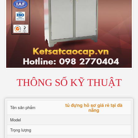
THÔNG SỐ KỸ THUẬT
tủ đựng hồ sơ giá rẻ tại đà
Tên sản phẩm
nẵng
Model
Trọng lượng