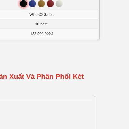
Đen
Xanh
Nâu
Đỏ
Trắng
WELKO Safes
10 năm
122.500.000đ
ản Xuất Và Phân Phối Két