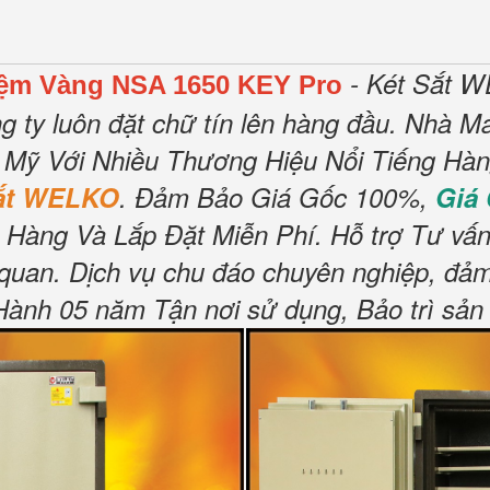
- Két Sắt W
Tiệm Vàng NSA 1650 KEY Pro
g ty luôn đặt chữ tín lên hàng đầu.
Nhà Má
 Mỹ Với Nhiều Thương Hiệu Nổi Tiếng Hà
Sắt WELKO
.
Đảm Bảo Giá Gốc 100%,
Giá
 Hàng Và Lắp Đặt Miễn Phí
.
Hỗ trợ Tư vấn
 quan.
Dịch vụ chu đáo chuyên nghiệp, đảm
nh 05 năm Tận nơi sử dụng, Bảo trì sản 