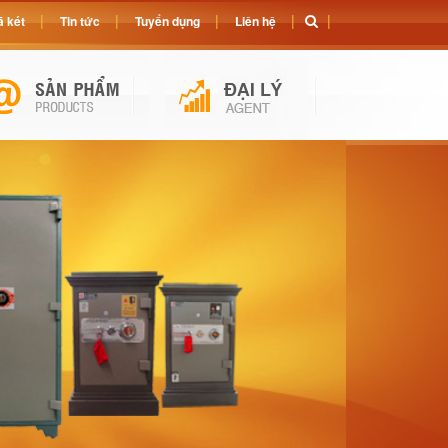
 két
Tin tức
Tuyển dụng
Liên hệ