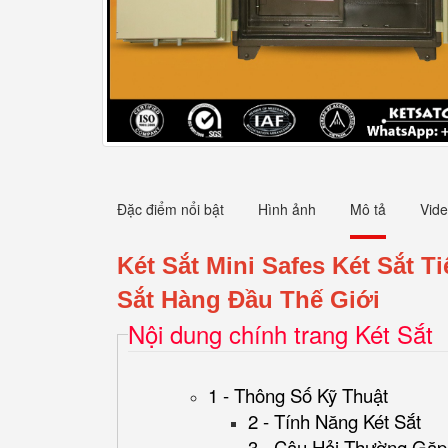
Đặc điểm nổi bật
Hình ảnh
Mô tả
Vid
Két Sắt Mini Safes Két Sắt 
Sắt Hàng Đầu Thế Giới
Nội dung chính trang Két Sắt
1 - Thông Số Kỹ Thuật
2 - Tính Năng Két Sắt
3 - Câu Hỏi Thường Gặp