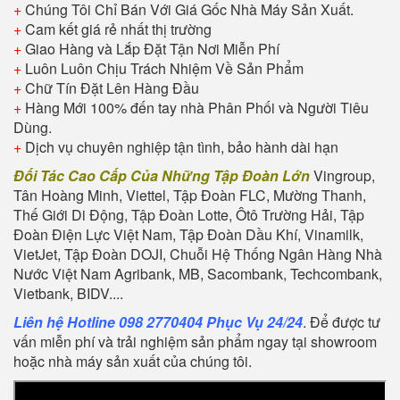
+
Chúng Tôi Chỉ Bán Với Giá Gốc Nhà Máy Sản Xuất.
+
Cam kết giá rẻ nhất thị trường
+
Giao Hàng và Lắp Đặt Tận Nơi Miễn Phí
+
Luôn Luôn Chịu Trách Nhiệm Về Sản Phẩm
+
Chữ Tín Đặt Lên Hàng Đầu
+
Hàng Mới 100% đến tay nhà Phân Phối và Người Tiêu
Dùng.
+
Dịch vụ chuyên nghiệp tận tình, bảo hành dài hạn
Đối Tác Cao Cấp Của Những Tập Đoàn Lớn
Vingroup,
Tân Hoàng Minh, Viettel, Tập Đoàn FLC, Mường Thanh,
Thế Giới Di Động, Tập Đoàn Lotte, Ôtô Trường Hải, Tập
Đoàn Điện Lực Việt Nam, Tập Đoàn Dầu Khí, Vinamilk,
VietJet, Tập Đoàn DOJI, Chuỗi Hệ Thống Ngân Hàng Nhà
Nước Việt Nam Agribank, MB, Sacombank, Techcombank,
Vietbank, BIDV....
Liên hệ Hotline 098 2770404 Phục Vụ 24/24
. Để được tư
vấn miễn phí và trải nghiệm sản phẩm ngay tại showroom
hoặc nhà máy sản xuất của chúng tôi.