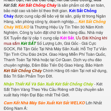
Két Sắt
.
Két Sắt Chống Cháy
là sản phẩm có độ an toàn,
bảo mật cao và bền bỉ theo thời gian.
Két Sắt Chống
Cháy
được cung cấp để bảo vệ tài sản, giấy tờ trong Ngân
Hàng, văn phòng công ty, doanh nghiệp....
Két Sắt Chống
Cháy WELKO
là Thương Hiệu Uy Tín Trên 30 Năm Kinh
Nghiệm. Công ty luôn đặt chữ tín lên hàng đầu. Nhà máy
SX Tuyển đại lý cấp 1 cung cấp
Két Sắt
.
Ưu Đãi Khủng khi
mua sắm
Két SẮT
Số Lượng Lớn, Giá Gốc - Giá Cực
SOCK, Rẻ Tận Gốc Tại Nhà Máy Sản Xuất. Hỗ Trợ Tư Vấn
Tận Tình Chu Đáo 24/24. Giao Hàng Miễn Phí Toàn Quốc,
Thanh Toán Tại Nhà hoặc tại Cơ Quan. Dịch vụ chu đáo
chuyên nghiệp, Đảm Bảo Tiến Độ Giao Hàng. Bảo Hành
Két Sắt Chống Cháy
Chính Hãng 05 năm Tại nơi sử dụng,
Bảo Trì Sản Phẩm Trọn Đời.
Nhận Thiết Kế Và Sản Xuất Két Sắt Chống Cháy
-
Két
Sắt Tiệm Vàng
Theo Yêu Cầu Riêng với Dây chuyền sản
xuất Italy Hiện Đại Bậc nhất Thế Giới.
Cam Kết Nhà Máy Sản Xuất Két Sắt WELKO
Lớn Nhất
Đông Nam Á: