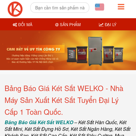
ĐỔI MÃ
SẢN PHẨM
ĐẠI LÝ
Bảng Báo Giá Két Sắt WELKO - Nhà
Máy Sản Xuất Két Sắt Tuyển Đại Lý
Cấp 1 Toàn Quốc.
Bảng Báo Giá Két Sắt WELKO
–
Két Sắt Hàn Quốc
, Két
Sắt Mini,
Két Sắt Đựng Hồ Sơ
,
Két Sắt Ngân Hàng
,
Két Sắt
Khách Sạn
,
Két Sắt Cao Cấp
,
Két Sắt Siêu Cường
,
Mua