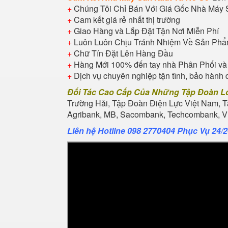
+
Chúng Tôi Chỉ Bán Với Giá Gốc Nhà Máy 
+
Cam kết giá rẻ nhất thị trường
+
Giao Hàng và Lắp Đặt Tận Nơi Miễn Phí
+
Luôn Luôn Chịu Tránh Nhiệm Về Sản Ph
+
Chữ Tín Đặt Lên Hàng Đầu
+
Hàng Mới 100% đến tay nhà Phân Phối và
+
Dịch vụ chuyên nghiệp tận tình, bảo hành 
Đối Tác Cao Cấp Của Những Tập Đoàn L
Trường Hải, Tập Đoàn Điện Lực Việt Nam, 
Agribank, MB, Sacombank, Techcombank, Vie
Liên hệ Hotline 098 2770404 Phục Vụ 24/