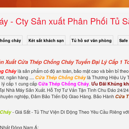
y - Cty Sản xuất Phân Phối Tủ S
chống cháy
Két sắt khách sạn
Tủ hồ sơ văn phòng
Safe
n Xuất Cửa Thép Chống Cháy Tuyển Đại Lý Cấp 1 T
ng Cháy
là sản phẩm có độ an toàn, bảo mật cao và bền bỉ theo 
rữ, ngân hàng ....
Cửa Thép Chống Cháy
là Thương Hiệu Uy T
 lý cấp 1 cung cấp
Cửa Thép Chống Cháy
.
Ưu Đãi Khủng kh
Tại Nhà Máy Sản Xuất. Hỗ Trợ Tư Vấn Tận Tình Chu Đáo 24/24
o chuyên nghiệp, Đảm Bảo Tiến Độ Giao Hàng. Bảo Hành
Cửa T
 Cháy
- Giá Sắt - Tủ Thư Viện Di Động Theo Yêu Cầu Riêng với
Nhất Đông Nam Á: