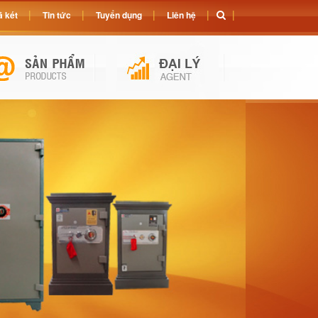
 két
Tin tức
Tuyển dụng
Liên hệ