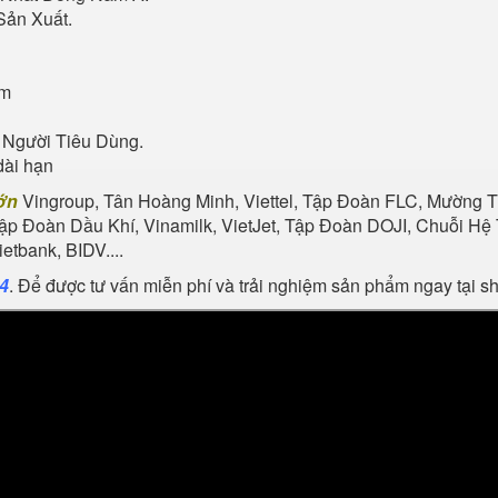
Sản Xuất.
ẩm
 Người Tiêu Dùng.
dài hạn
ớn
Vingroup, Tân Hoàng Minh, Viettel, Tập Đoàn FLC, Mường Th
Tập Đoàn Dầu Khí, Vinamilk, VietJet, Tập Đoàn DOJI, Chuỗi 
tbank, BIDV....
24
. Để được tư vấn miễn phí và trải nghiệm sản phẩm ngay tại 