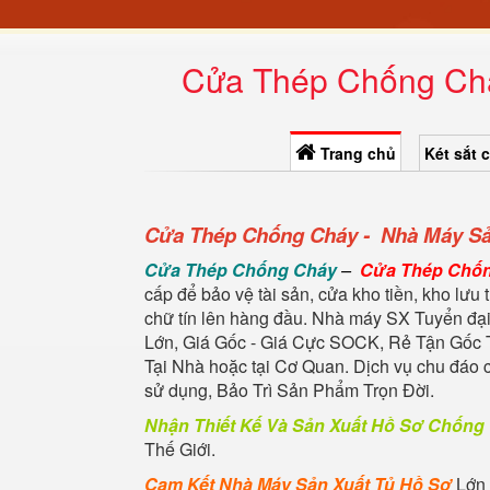
Cửa Thép Chống Chá
Trang chủ
Két sắt 
Cửa Thép Chống Cháy - Nhà Máy Sả
Cửa Thép Chống Cháy
–
Cửa Thép Chố
cấp để bảo vệ tài sản, cửa kho tiền, kho lưu t
chữ tín lên hàng đầu. Nhà máy SX Tuyển đại
Lớn, Giá Gốc - Giá Cực SOCK, Rẻ Tận Gốc 
Tại Nhà hoặc tại Cơ Quan. Dịch vụ chu đá
sử dụng, Bảo Trì Sản Phẩm Trọn Đời.
Nhận Thiết Kế Và Sản Xuất Hồ Sơ Chống
Thế Giới.
Cam Kết Nhà Máy Sản Xuất Tủ Hồ Sơ
Lớn 