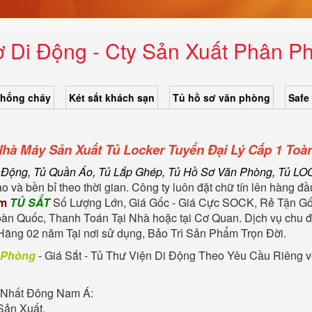
ơ Di Động - Cty Sản Xuất Phân Ph
chống cháy
Két sắt khách sạn
Tủ hồ sơ văn phòng
Safe
hà Máy Sản Xuất Tủ Locker Tuyển Đại Lý Cấp 1 Toà
 Động, Tủ Quần Áo, Tủ Lắp Ghép, Tủ Hồ Sơ Văn Phòng, Tủ LOC
o và bền bỉ theo thời gian. Công ty luôn đặt chữ tín lên hàng 
ắm
TỦ SẮT
Số Lượng Lớn, Giá Gốc - Giá Cực SOCK, Rẻ Tận Gố
oàn Quốc, Thanh Toán Tại Nhà hoặc tại Cơ Quan. Dịch vụ chu
ãng 02 năm Tại nơi sử dụng, Bảo Trì Sản Phẩm Trọn Đời.
n Phòng
- Giá Sắt - Tủ Thư Viện Di Động Theo Yêu Cầu Riêng vớ
Nhất Đông Nam Á:
Sản Xuất.