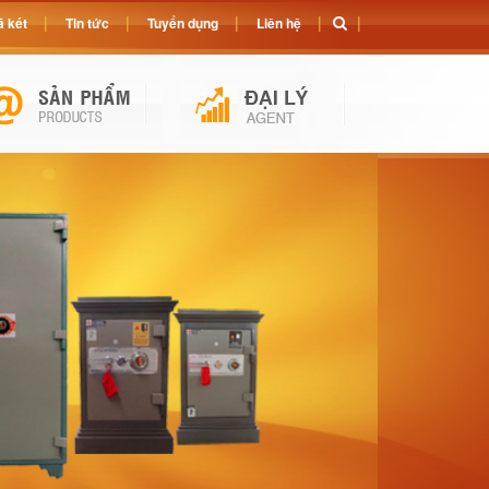
 két
Tin tức
Tuyển dụng
Liên hệ