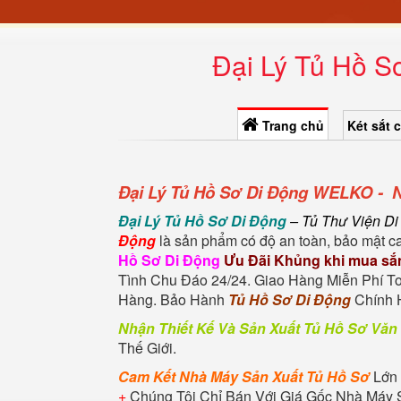
Đại Lý Tủ Hồ S
Trang chủ
Két sắt 
Đại Lý Tủ Hồ Sơ Di Động WELKO - N
Đại Lý Tủ Hồ Sơ Di Động
– Tủ Thư Viện Di
Động
là sản phẩm có độ an toàn, bảo mật ca
Hồ Sơ Di Động
Ưu Đãi Khủng khi mua s
Tình Chu Đáo 24/24. Giao Hàng Miễn Phí T
Hàng. Bảo Hành
Tủ Hồ Sơ Di Động
Chính H
Nhận Thiết Kế Và Sản Xuất Tủ Hồ Sơ Vă
Thế Giới.
Cam Kết Nhà Máy Sản Xuất Tủ Hồ Sơ
Lớn 
+
Chúng Tôi Chỉ Bán Với Giá Gốc Nhà Máy 