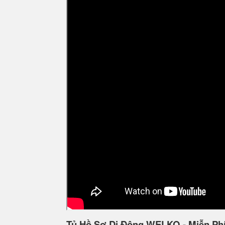
Tủ Hồ Sơ Di Động WELKO - Miễn Ph