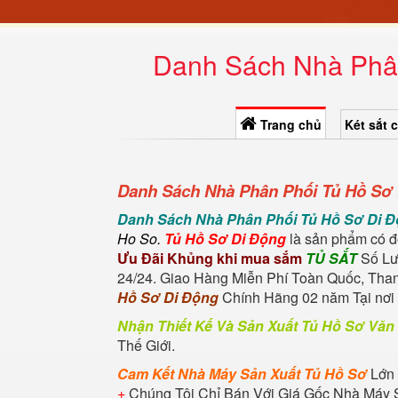
Danh Sách Nhà Phân
Trang chủ
Két sắt 
Danh Sách Nhà Phân Phối Tủ Hồ Sơ 
Danh Sách Nhà Phân Phối Tủ Hồ Sơ Di 
Ho So.
Tủ Hồ Sơ Di Động
là sản phẩm có độ
Ưu Đãi Khủng khi mua sắm
TỦ SẮT
Số Lư
24/24. Giao Hàng Miễn Phí Toàn Quốc, Tha
Hồ Sơ Di Động
Chính Hãng 02 năm Tại nơi 
Nhận Thiết Kế Và Sản Xuất Tủ Hồ Sơ Vă
Thế Giới.
Cam Kết Nhà Máy Sản Xuất Tủ Hồ Sơ
Lớn 
+
Chúng Tôi Chỉ Bán Với Giá Gốc Nhà Máy 