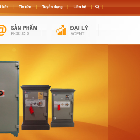
 két
Tin tức
Tuyển dụng
Liên hệ