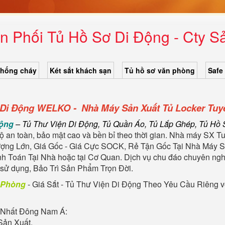
 Phối Tủ Hồ Sơ Di Động - Cty Sả
chống cháy
Két sắt khách sạn
Tủ hồ sơ văn phòng
Safe
Di Động WELKO - Nhà Máy Sản Xuất Tủ Locker Tuyể
Động
– Tủ Thư Viện Di Động, Tủ Quần Áo, Tủ Lắp Ghép, Tủ Hồ 
 an toàn, bảo mật cao và bền bỉ theo thời gian. Nhà máy SX T
ợng Lớn, Giá Gốc - Giá Cực SOCK, Rẻ Tận Gốc Tại Nhà Máy S
nh Toán Tại Nhà hoặc tại Cơ Quan. Dịch vụ chu đáo chuyên n
sử dụng, Bảo Trì Sản Phẩm Trọn Đời.
n Phòng
- Giá Sắt - Tủ Thư Viện Di Động Theo Yêu Cầu Riêng vớ
Nhất Đông Nam Á:
Sản Xuất.