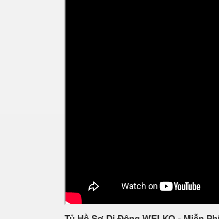
Tủ Hồ Sơ Di Động WELKO - Miễn Ph