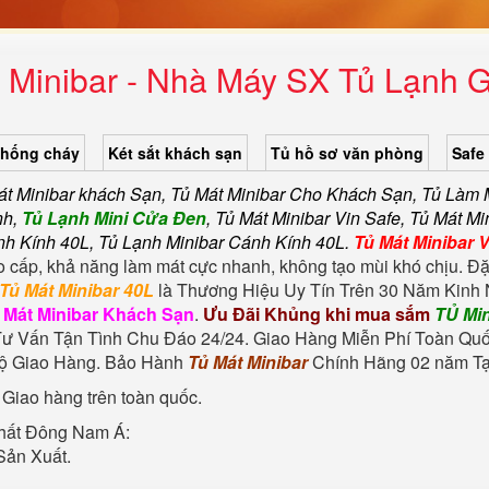
 Minibar - Nhà Máy SX Tủ Lạnh 
chống cháy
Két sắt khách sạn
Tủ hồ sơ văn phòng
Safe
át Minibar khách Sạn, Tủ Mát Minibar Cho Khách Sạn, Tủ Làm M
nh,
Tủ Lạnh Mini Cửa Đen
, Tủ Mát Minibar Vin Safe, Tủ Mát 
nh Kính 40L, Tủ Lạnh Minibar Cánh Kính 40L.
Tủ Mát Minibar 
 cấp, khả năng làm mát cực nhanh, không tạo mùi khó chịu. Đặ
Tủ Mát Minibar 40L
là Thương Hiệu Uy Tín Trên 30 Năm Kinh N
 Mát Minibar Khách Sạn
.
Ưu Đãi Khủng khi mua sắm
TỦ Min
Tư Vấn Tận Tình Chu Đáo 24/24. Giao Hàng Miễn Phí Toàn Quố
Độ Giao Hàng. Bảo Hành
Tủ Mát Minibar
Chính Hãng 02 năm Tại
 Giao hàng trên toàn quốc.
hất Đông Nam Á:
Sản Xuất.