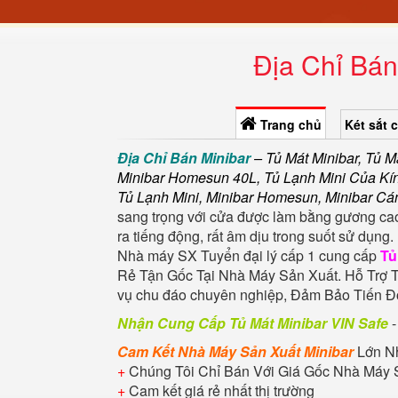
Địa Chỉ Bán
Trang chủ
Két sắt 
Địa Chỉ Bán Minibar
– Tủ Mát Minibar, Tủ M
Minibar Homesun 40L, Tủ Lạnh Mini Của Kí
Tủ Lạnh Mini, Minibar Homesun, Minibar Cá
sang trọng với cửa được làm bằng gương cao
ra tiếng động, rất âm dịu trong suốt sử dụng.
Nhà máy SX Tuyển đại lý cấp 1 cung cấp
Tủ
Rẻ Tận Gốc Tại Nhà Máy Sản Xuất. Hỗ Trợ 
vụ chu đáo chuyên nghiệp, Đảm Bảo Tiến 
Nhận Cung Cấp Tủ Mát Minibar VIN Safe
-
Cam Kết Nhà Máy Sản Xuất Minibar
Lớn N
+
Chúng Tôi Chỉ Bán Với Giá Gốc Nhà Máy 
+
Cam kết giá rẻ nhất thị trường