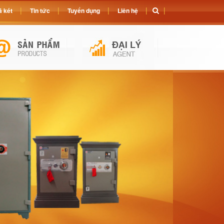
 két
Tin tức
Tuyển dụng
Liên hệ