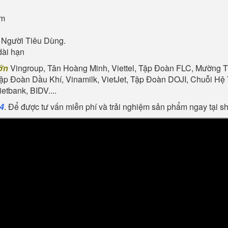
ẩm
 Người Tiêu Dùng.
dài hạn
ớn
Vingroup, Tân Hoàng Minh, Viettel, Tập Đoàn FLC, Mường Th
Tập Đoàn Dầu Khí, Vinamilk, VietJet, Tập Đoàn DOJI, Chuỗi 
tbank, BIDV....
24
. Để được tư vấn miễn phí và trải nghiệm sản phẩm ngay tại 