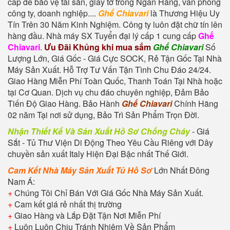
cấp để bảo vệ tài sản, giấy tờ trong Ngân Hàng, văn phòng
công ty, doanh nghiệp....
Ghế Chiavari
là Thương Hiệu Uy
Tín Trên 30 Năm Kinh Nghiệm. Công ty luôn đặt chữ tín lên
hàng đầu. Nhà máy SX Tuyển đại lý cấp 1 cung cấp
Ghế
Chiavari
.
Ưu Đãi Khủng khi mua sắm
Ghế Chiavari
Số
Lượng Lớn, Giá Gốc - Giá Cực SOCK, Rẻ Tận Gốc Tại Nhà
Máy Sản Xuất. Hỗ Trợ Tư Vấn Tận Tình Chu Đáo 24/24.
Giao Hàng Miễn Phí Toàn Quốc, Thanh Toán Tại Nhà hoặc
tại Cơ Quan. Dịch vụ chu đáo chuyên nghiệp, Đảm Bảo
Tiến Độ Giao Hàng. Bảo Hành
Ghế Chiavari
Chính Hãng
02 năm Tại nơi sử dụng, Bảo Trì Sản Phẩm Trọn Đời.
Nhận Thiết Kế Và Sản Xuất Hồ Sơ Chống Cháy
- Giá
Sắt - Tủ Thư Viện Di Động Theo Yêu Cầu Riêng với Dây
chuyền sản xuất Italy Hiện Đại Bậc nhất Thế Giới.
Cam Kết Nhà Máy Sản Xuất Tủ Hồ Sơ
Lớn Nhất Đông
Nam Á:
+
Chúng Tôi Chỉ Bán Với Giá Gốc Nhà Máy Sản Xuất.
+
Cam kết giá rẻ nhất thị trường
+
Giao Hàng và Lắp Đặt Tận Nơi Miễn Phí
+
Luôn Luôn Chịu Tránh Nhiệm Về Sản Phẩm