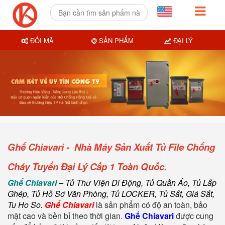
ĐỔI MÃ
SẢN PHẨM
ĐẠI LÝ
Ghế Chiavari - Nhà Máy Sản Xuất Tủ File Chống
Cháy Tuyển Đại Lý Cấp 1 Toàn Quốc.
Ghế Chiavari
– Tủ Thư Viện Di Động, Tủ Quần Áo, Tủ Lắp
Ghép, Tủ Hồ Sơ Văn Phòng, Tủ LOCKER, Tủ Sắt, Giá Sắt,
Tu Ho So.
Ghế Chiavari
là sản phẩm có độ an toàn, bảo
mật cao và bền bỉ theo thời gian.
Ghế Chiavari
được cung