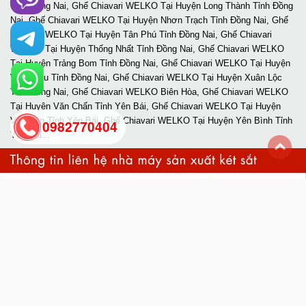
0982770404
back
to
top