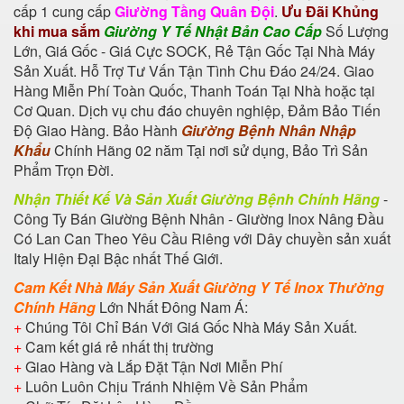
cấp 1 cung cấp
Giường Tầng Quân Đội
.
Ưu Đãi Khủng
khi mua sắm
Giường Y Tế Nhật Bản Cao Cấp
Số Lượng
Lớn, Giá Gốc - Giá Cực SOCK, Rẻ Tận Gốc Tại Nhà Máy
Sản Xuất. Hỗ Trợ Tư Vấn Tận Tình Chu Đáo 24/24. Giao
Hàng Miễn Phí Toàn Quốc, Thanh Toán Tại Nhà hoặc tại
Cơ Quan. Dịch vụ chu đáo chuyên nghiệp, Đảm Bảo Tiến
Độ Giao Hàng. Bảo Hành
Giường Bệnh Nhân Nhập
Khẩu
Chính Hãng 02 năm Tại nơi sử dụng, Bảo Trì Sản
Phẩm Trọn Đời.
Nhận Thiết Kế Và Sản Xuất
Giường Bệnh Chính Hãng
-
Công Ty Bán Giường Bệnh Nhân
-
Giường Inox Nâng Đầu
Có Lan Can
Theo Yêu Cầu Riêng với Dây chuyền sản xuất
Italy Hiện Đại Bậc nhất Thế Giới.
Cam Kết Nhà Máy Sản Xuất
Giường Y Tế Inox Thường
Chính Hãng
Lớn Nhất Đông Nam Á:
+
Chúng Tôi Chỉ Bán Với Giá Gốc Nhà Máy Sản Xuất.
+
Cam kết giá rẻ nhất thị trường
+
Giao Hàng và Lắp Đặt Tận Nơi Miễn Phí
+
Luôn Luôn Chịu Tránh Nhiệm Về Sản Phẩm