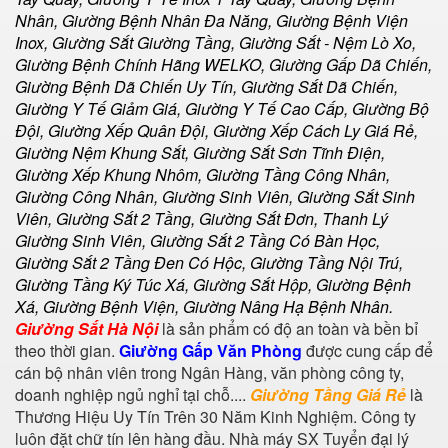
Nhân
,
Giường Bệnh Nhân Đa Năng, Giường Bệnh Viện
Inox
,
Giường Sắt Giường Tầng
,
Giường Sắt - Nệm Lò Xo,
Giường Bệnh Chính Hãng WELKO, Giường Gấp Dã Chiến,
Giường Bệnh Dã Chiến Uy Tín, Giường Sắt Dã Chiến,
Giường Y Tế Giảm Giá, Giường Y Tế Cao Cấp, Giường Bộ
Đội, Giường Xếp Quân Đội, Giường Xếp Cách Ly Giá Rẻ,
Giường Nệm Khung Sắt, Giường Sắt Sơn Tĩnh Điện,
Giường Xếp Khung Nhôm, Giường Tầng Công Nhân,
Giường Công Nhân, Giường Sinh Viên, Giường Sắt Sinh
Viên, Giường Sắt 2 Tầng, Giường Sắt Đơn, Thanh Lý
Giường Sinh Viên, Giường Sắt 2 Tầng Có Bàn Học,
Giường Sắt 2 Tầng Đen Có Hộc, Giường Tầng Nội Trú,
Giường Tầng Ký Túc Xá, Giường Sắt Hộp, Giường Bệnh
Xá, Giường Bệnh Viện, Giường Nâng Hạ Bệnh Nhân
.
Giường Sắt Hà Nội
là sản phẩm có độ an toàn và bền bỉ
theo thời gian.
Giường Gấp Văn Phòng
được cung cấp để
cán bộ nhân viên trong Ngân Hàng, văn phòng công ty,
doanh nghiệp ngủ nghỉ tại chỗ....
Giường Tầng Giá Rẻ
là
Thương Hiệu Uy Tín Trên 30 Năm Kinh Nghiệm. Công ty
luôn đặt chữ tín lên hàng đầu. Nhà máy SX Tuyển đại lý