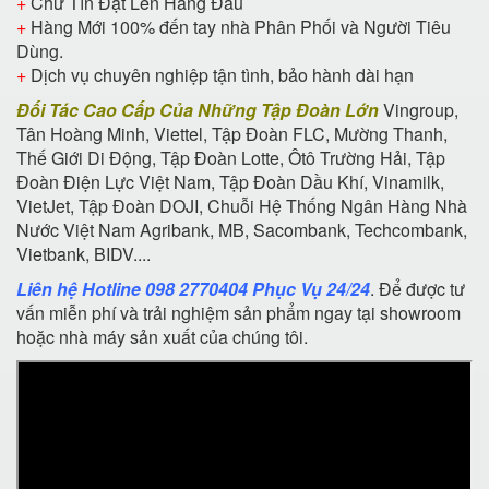
+
Chữ Tín Đặt Lên Hàng Đầu
+
Hàng Mới 100% đến tay nhà Phân Phối và Người Tiêu
Dùng.
+
Dịch vụ chuyên nghiệp tận tình, bảo hành dài hạn
Đối Tác Cao Cấp Của Những Tập Đoàn Lớn
Vingroup,
Tân Hoàng Minh, Viettel, Tập Đoàn FLC, Mường Thanh,
Thế Giới Di Động, Tập Đoàn Lotte, Ôtô Trường Hải, Tập
Đoàn Điện Lực Việt Nam, Tập Đoàn Dầu Khí, Vinamilk,
VietJet, Tập Đoàn DOJI, Chuỗi Hệ Thống Ngân Hàng Nhà
Nước Việt Nam Agribank, MB, Sacombank, Techcombank,
Vietbank, BIDV....
Liên hệ Hotline 098 2770404 Phục Vụ 24/24
. Để được tư
vấn miễn phí và trải nghiệm sản phẩm ngay tại showroom
hoặc nhà máy sản xuất của chúng tôi.