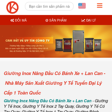
ĐỔI MÃ
SẢN PHẨM
ĐẠI LÝ
Giường Inox Nâng Đầu Có Bánh Xe + Lan Can -
Nhà Máy Sản Xuất Giường Y Tế Tuyển Đại Lý
Cấp 1 Toàn Quốc
Giường Inox Nâng Đầu Có Bánh Xe + Lan Can
-
Giường
Y Tế Inox
,
Giường Y Tế Inox 2 Tay Quay
,
Giường Y Tế Có
Tay Quay
,
Giường Y Tế Inox 1 Tay Quay
,
Giường Bệnh