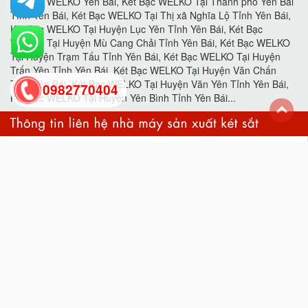
0982770404
back
to
top