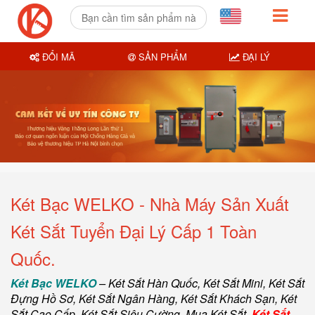
ĐỔI MÃ
SẢN PHẨM
ĐẠI LÝ
Két Bạc WELKO - Nhà Máy Sản Xuất
Két Sắt Tuyển Đại Lý Cấp 1 Toàn
Quốc.
Két Bạc WELKO
–
Két Sắt Hàn Quốc
, Két Sắt Mini,
Két Sắt
Đựng Hồ Sơ
,
Két Sắt Ngân Hàng
,
Két Sắt Khách Sạn
,
Két
Sắt Cao Cấp
,
Két Sắt Siêu Cường
,
Mua Két Sắt
.
Két Sắt