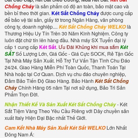
Chống Cháy
là sản phẩm có độ an toàn, bảo mật cao và
bền bỉ theo thời gian.
Két Sắt Chống Cháy
được cung cấp
để bảo vệ tài sản, giấy tờ trong Ngân Hàng, văn phòng
công ty, doanh nghiệp....
Két Sắt Chống Cháy WELKO
là
Thương Hiệu Uy Tín Trên 30 Năm Kinh Nghiệm. Công ty
luôn đặt chữ tín lên hàng đầu. Nhà máy SX Tuyển đại lý
cấp 1 cung cấp
Két Sắt
.
Ưu Đãi Khủng khi mua sắm
Két
SẮT
Số Lượng Lớn, Giá Gốc - Giá Cực SOCK, Rẻ Tận Gốc
Tại Nhà Máy Sản Xuất. Hỗ Trợ Tư Vấn Tận Tình Chu Đáo
24/24. Giao Hàng Miễn Phí Toàn Quốc, Thanh Toán Tại
Nhà hoặc tại Cơ Quan. Dịch vụ chu đáo chuyên nghiệp,
Đảm Bảo Tiến Độ Giao Hàng. Bảo Hành
Két Sắt Chống
Cháy
Chính Hãng 05 năm Tại nơi sử dụng, Bảo Trì Sản
Phẩm Trọn Đời.
Nhận Thiết Kế Và Sản Xuất Két Sắt Chống Cháy
-
Két
Sắt Tiệm Vàng
Theo Yêu Cầu Riêng với Dây chuyền sản
xuất Italy Hiện Đại Bậc nhất Thế Giới.
Cam Kết Nhà Máy Sản Xuất Két Sắt WELKO
Lớn Nhất
Đông Nam Á: