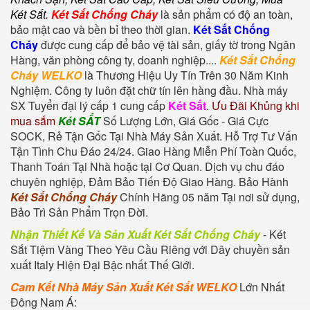
Két Sắt
.
Két Sắt Chống Cháy
là sản phẩm có độ an toàn,
bảo mật cao và bền bỉ theo thời gian.
Két Sắt Chống
Cháy
được cung cấp để bảo vệ tài sản, giấy tờ trong Ngân
Hàng, văn phòng công ty, doanh nghiệp....
Két Sắt Chống
Cháy WELKO
là Thương Hiệu Uy Tín Trên 30 Năm Kinh
Nghiệm. Công ty luôn đặt chữ tín lên hàng đầu. Nhà máy
SX Tuyển đại lý cấp 1 cung cấp
Két Sắt
.
Ưu Đãi Khủng khi
mua sắm
Két SẮT
Số Lượng Lớn, Giá Gốc - Giá Cực
SOCK, Rẻ Tận Gốc Tại Nhà Máy Sản Xuất. Hỗ Trợ Tư Vấn
Tận Tình Chu Đáo 24/24. Giao Hàng Miễn Phí Toàn Quốc,
Thanh Toán Tại Nhà hoặc tại Cơ Quan. Dịch vụ chu đáo
chuyên nghiệp, Đảm Bảo Tiến Độ Giao Hàng. Bảo Hành
Két Sắt Chống Cháy
Chính Hãng 05 năm Tại nơi sử dụng,
Bảo Trì Sản Phẩm Trọn Đời.
Nhận Thiết Kế Và Sản Xuất Két Sắt Chống Cháy
-
Két
Sắt Tiệm Vàng
Theo Yêu Cầu Riêng với Dây chuyền sản
xuất Italy Hiện Đại Bậc nhất Thế Giới.
Cam Kết Nhà Máy Sản Xuất Két Sắt WELKO
Lớn Nhất
Đông Nam Á: