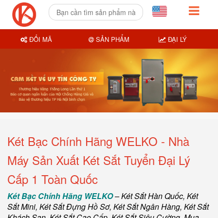
ĐỔI MÃ
SẢN PHẨM
ĐẠI LÝ
Két Bạc Chính Hãng WELKO - Nhà
Máy Sản Xuất Két Sắt Tuyển Đại Lý
Cấp 1 Toàn Quốc
Két Bạc Chính Hãng WELKO
–
Két Sắt Hàn Quốc
, Két
Sắt Mini,
Két Sắt Đựng Hồ Sơ
,
Két Sắt Ngân Hàng
,
Két Sắt
Khách Sạn
,
Két Sắt Cao Cấp
,
Két Sắt Siêu Cường
,
Mua