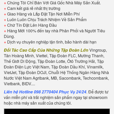
+
Chúng Tôi Chỉ Bán Với Giá Gốc Nhà Máy Sản Xuất.
+
Cam kết giá rẻ nhất thị trường
+
Giao Hàng và Lắp Đặt Tận Nơi Miễn Phí
+
Luôn Luôn Chịu Trách Nhiệm Về Sản Phẩm
+
Chữ Tín Đặt Lên Hàng Đầu
+
Hàng Mới 100% đến tay nhà Phân Phối và Người Tiêu
Dùng.
+
Dịch vụ chuyên nghiệp tận tình, bảo hành dài hạn
Đối Tác Cao Cấp Của Những Tập Đoàn Lớn
Vingroup,
Tân Hoàng Minh, Viettel, Tập Đoàn FLC, Mường Thanh,
Thế Giới Di Động, Tập Đoàn Lotte, Ôtô Trường Hải, Tập
Đoàn Điện Lực Việt Nam, Tập Đoàn Dầu Khí, Vinamilk,
VietJet, Tập Đoàn DOJI, Chuỗi Hệ Thống Ngân Hàng Nhà
Nước Việt Nam Agribank, MB, Sacombank, Techcombank,
Vietbank, BIDV....
Liên hệ Hotline 098 2770404 Phục Vụ 24/24
. Để được tư
vấn miễn phí và trải nghiệm sản phẩm ngay tại showroom
hoặc nhà máy sản xuất của chúng tôi.