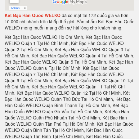
Két Bạc Hàn Quốc WELKO
đã có mặt tại 172 quốc gia và hơn
10.000 chi nhánh trên khắp thế giới. Sản phẩm Két Bạc Hàn Quốc
WELKO mong muốn mang đến sự hài lòng cho khách hàng.
Két Bạc Hàn Quốc WELKO Hồ Chí Minh, Két Bạc Hàn Quốc WELKO Quận 1 Tại Hồ Chí Minh, Két Bạc Hàn Quốc WELKO Quận 2 Tại Hồ Chí Minh, Két Bạc Hàn Quốc WELKO Quận 3 Tại Hồ Chí Minh, Két Bạc Hàn Quốc WELKO Quận 4 Tại Hồ Chí Minh, Két Bạc Hàn Quốc WELKO Quận 5 Tại Hồ Chí Minh, Két Bạc Hàn Quốc WELKO Quận 6 Tại Hồ Chí Minh, Két Bạc Hàn Quốc WELKO Quận 7 Tại Hồ Chí Minh, Két Bạc Hàn Quốc WELKO Quận 9 Tại Hồ Chí Minh, Két Bạc Hàn Quốc WELKO Quận 10 Tại Hồ Chí Minh, Két Bạc Hàn Quốc WELKO Quận 11 Tại Hồ Chí Minh, Két Bạc Hàn Quốc WELKO Quận 12 Tại Hồ Chí Minh, Két Bạc Hàn Quốc WELKO Quận Thủ Đức Tại Hồ Chí Minh, Két Bạc Hàn Quốc WELKO Quận Bình Thạnh Tại Hồ Chí Minh, Két Bạc Hàn Quốc WELKO Quận Gò Vấp Tại Hồ Chí Minh, Két Bạc Hàn Quốc WELKO Quận Phú Nhuận Tại Hồ Chí Minh, Két Bạc Hàn Quốc WELKO Quận Tân Phú Tại Hồ Chí Minh, Két Bạc Hàn Quốc WELKO Quận Bình Tân Tại Hồ Chí Minh, Két Bạc Hàn Quốc WELKO Quận Tân Bình Tại Hồ Chí Minh, Két Bạc Hàn Quốc WELKO Hà Nội, Két Bạc Hàn Quốc WELKO Quận Ba Đình Hà Nội, Két Bạc Hàn Quốc WELKO Quận Hoàn Kiếm Hà Nội, Két Bạc Hàn Quốc WELKO Quận Hai Bà Trưng Hà Nội, Két Bạc Hàn Quốc WELKO Quận Hà Đông Hà Nội, Két Bạc Hàn Quốc WELKO Quận Tây Hồ Hà Nội, Két Bạc Hàn Quốc WELKO Quận Hà Đông Hà Nội, Két Bạc Hàn Quốc WELKO Quận Thanh Xuân Hà Nội, Két Bạc Hàn Quốc WELKO Quận Hoàng Mai Hà Nội, Két Bạc Hàn Quốc WELKO Quận Hà Đông Hà Nội, Két Bạc Hàn Quốc WELKO Huyện Thanh Trì Hà Nội, Két Bạc Hàn Quốc WELKO Huyện Gia Lâm Hà Nội, Két Bạc Hàn Quốc WELKO Huyện Đông Anh Hà Nội, Két Bạc Hàn Quốc WELKO Huyện Sóc Sơn Hà Nội, Két Bạc Hàn Quốc WELKO Quận Hà Đông Hà Nội, Két Bạc Hàn Quốc WELKO Thị xã Sơn Tây Hà Nội, Két Bạc Hàn Quốc WELKO Huyện Ba Vì Hà Nội, Két Bạc Hàn Quốc WELKO Huyện Phúc Thọ Hà Nội, Két Bạc Hàn Quốc WELKO Huyện Thạch Thất Hà Nội, Két Bạc Hàn Quốc WELKO Huyện Quốc Oai Hà Nội, Két Bạc Hàn Quốc WELKO Huyện Chương Mỹ Hà Nội, Két Bạc Hàn Quốc WELKO Huyện Đan Phượng Hà Nội, Két Bạc Hàn Quốc WELKO Huyện Hoài Đức Hà Nội, Két Bạc Hàn Quốc WELKO Huyện Thanh Oai Hà Nội, Két Bạc Hàn Quốc WELKO Huyện Mỹ Đức Hà Nội, Két Bạc Hàn Quốc WELKO Huyện Ứng Hoà Hà Nội, Két Bạc Hàn Quốc WELKO Huyện Thường Tín Hà Nội, Két Bạc Hàn Quốc WELKO Huyện Phú Xuyên Hà Nội, Két Bạc Hàn Quốc WELKO Huyện Mê Linh Hà Nội, Két Bạc Hàn Quốc WELKO Quận Nam Từ Liên Hà Nội, Két Bạc Hàn Quốc WELKO An Giang, Két Bạc Hàn Quốc WELKO Thành phố Long Xuyên Tỉnh An Giang, Két Bạc Hàn Quốc WELKO Thành phố Châu Đốc Tỉnh An Giang, Két Bạc Hàn Quốc WELKO Huyện An Phú Tỉnh An Giang, Két Bạc Hàn Quốc WELKO Thị xã Tân Châu, Két Bạc Hàn Quốc WELKO Huyện Phú Tân, Két Bạc Hàn Quốc WELKO Huyện Châu Phú, Két Bạc Hàn Quốc WELKO Huyện Tịnh Biên, Két Bạc Hàn Quốc WELKO Huyện Tri Tôn, Két Bạc Hàn Quốc WELKO Huyện Châu Thành Tỉnh An Giang, Két Bạc Hàn Quốc WELKO Huyện Chợ Mới Tỉnh An Giang, Két Bạc Hàn Quốc WELKO Huyện Thoại Sơn Tỉnh An Giang, Két Bạc Hàn Quốc WELKO Vũng Tàu, Két Bạc Hàn Quốc WELKO Thành phố Vũng Tàu Tại Bà Rịa - Vũng Tàu, Két Bạc Hàn Quốc WELKO Thành phố Bà Rịa Tại Bà Rịa - Vũng Tàu, Két Bạc Hàn Quốc WELKO Huyện Châu Đức Tại Bà Rịa - Vũng Tàu, Két Bạc Hàn Quốc WELKO Huyện Xuyên Mộc Tại Bà Rịa - Vũng Tàu, Két Bạc Hàn Quốc WELKO Huyện Long Điền Tại Bà Rịa - Vũng Tàu, Két Bạc Hàn Quốc WELKO Huyện Đất Đỏ Tại Bà Rịa - Vũng Tàu, Két Bạc Hàn Quốc WELKO Huyện Tân Thành Tại Bà Rịa - Vũng Tàu, Tỉnh Bà Rịa - Vũng Tàu Tại Bà Rịa - Vũng Tàu, Két Bạc Hàn Quốc WELKO Bạc Liêu, Két Bạc Hàn Quốc WELKO Thành phố Bạc Liêu Tại Bạc Liêu, Két Bạc Hàn Quốc WELKO Huyện Hồng Dân Tại Bạc Liêu, Két Bạc Hàn Quốc WELKO Huyện Phước Long Tại Bạc Liêu, Két Bạc Hàn Quốc WELKO Huyện Vĩnh Lợi Tại Bạc Liêu, Két Bạc Hàn Quốc WELKO Thị xã Giá Rai Tại Bạc Liêu, Két Bạc Hàn Quốc WELKO Huyện Đông Hải Tại Bạc Liêu, Két Bạc Hàn Quốc WELKO Huyện Hoà Bình Tại Bạc Liêu, Két Bạc Hàn Quốc WELKO Bắc Kạn, Két Bạc Hàn Quốc WELKO Thành Phố Bắc Kạn, Két Bạc Hàn Quốc WELKO Huyện Pác Nặm Tại Bắc Kạn, Két Bạc Hàn Quốc WELKO Huyện Ba Bể Tại Bắc Kạn, Két Bạc Hàn Quốc WELKO Huyện Ngân Sơn Tại Bắc Kạn, Két Bạc Hàn Quốc WELKO Huyện Bạch Thông Tại Bắc Kạn, Két Bạc Hàn Quốc WELKO Huyện Chợ Đồn Tại Bắc Kạn, Két Bạc Hàn Quốc WELKO Huyện Chợ Mới Tại Bắc Kạn, Huyện Na Rì Tại Bắc Kạn, Két Bạc Hàn Quốc WELKO Bắc Giang, Két Bạc Hàn Quốc WELKO Thành phố Bắc Giang, Két Bạc Hàn Quốc WELKO Huyện Yên Thế Tại Bắc Giang, Két Bạc Hàn Quốc WELKO Huyện Tân Yên Tại Bắc Giang, Két Bạc Hàn Quốc WELKO Huyện Lạng Giang Tại Bắc Giang, Két Bạc Hàn Quốc WELKO Huyện Lục Nam Tại Bắc Giang, Két Bạc Hàn Quốc WELKO Huyện Lục Ngạn Tại Bắc Giang, Két Bạc Hàn Quốc WELKO Huyện Sơn Động Tại Bắc Giang, Két Bạc Hàn Quốc WELKO Huyện Yên Dũng Tại Bắc Giang, Két Bạc Hàn Quốc WELKO Huyện Việt Yên Tại Bắc Giang, Két Bạc Hàn Quốc WELKO Huyện Hiệp Hòa Tại Bắc Giang, Két Bạc Hàn Quốc WELKO Bắc Ninh, Két Bạc Hàn Quốc WELKO Thành phố Bắc Ninh, Két Bạc Hàn Quốc WELKO Huyện Yên Phong Tại Bắc Ninh, Két Bạc Hàn Quốc WELKO Huyện Quế Võ Tại Bắc Ninh, Két Bạc Hàn Quốc WELKO Huyện Tiên Du Tại Bắc Ninh, Két Bạc Hàn Quốc WELKO Thị xã Từ Sơn Tại Bắc Ninh, Huyện Thuận Thành Tại Bắc Ninh, Két Bạc Hàn Quốc WELKO Huyện Gia Bình Tại Bắc Ninh, Két Bạc Hàn Quốc WELKO Huyện Lương Tài Tại Bắc Ninh, Két Bạc Hàn Quốc WELKO Bến Tre, Két Bạc Hàn Quốc WELKO Thành phố Bến Tre, Két Bạc Hàn Quốc WELKO Huyện Châu Thành Tỉnh Bến Tre, Huyện Chợ Lách Tỉnh Bến Tre, Két Bạc Hàn Quốc WELKO Huyện Mỏ Cày Nam Tỉnh Bến Tre, Két Bạc Hàn Quốc WELKO Huyện Giồng Trôm Tỉnh Bến Tre, Két Bạc Hàn Quốc WELKO Huyện Bình Đại Tỉnh Bến Tre, Két Bạc Hàn Quốc WELKO Huyện Ba Tri Tỉnh Bến Tre, Két Bạc Hàn Quốc WELKO Huyện Thạnh Phú Tỉnh Bến Tre, Két Bạc Hàn Quốc WELKO Huyện Mỏ Cày Bắc Tỉnh Bến Tre, Két Bạc Hàn Quốc WELKO Bình Dương, Két Bạc Hàn Quốc WELKO Tại Thành phố Thủ Dầu Một Tỉnh Bình Dương, Két Bạc Hàn Quốc WELKO Tại Huyện Bàu Bàng Tỉnh Bình Dương, Két Bạc Hàn Quốc WELKO Tại Huyện Dầu Tiếng Tỉnh Bình Dương, Két Bạc Hàn Quốc WELKO Tại Thị xã Bến Cát Tỉnh Bình Dương, Két Bạc Hàn Quốc WELKO Tại Huyện Phú Giáo Tỉnh Bình Dương, Két Bạc Hàn Quốc WELKO Tại Thị xã Tân Uyên Tỉnh Bình Dương, Két Bạc Hàn Quốc WELKO Tại Thị xã Dĩ An Tỉnh Bình Dương, Két Bạc Hàn Quốc WELKO Tại Thị xã Thuận An Tỉnh Bình Dương, Két Bạc Hàn Quốc WELKO Tại Huyện Bắc Tân Uyên Tỉnh Bình Dương, Két Bạc Hàn Quốc WELKO Bình Định, Két Bạc Hàn Quốc WELKO Tại Thành phố Qui Nhơn Tỉnh Bình Định, Két Bạc Hàn Quốc WELKO Tại Huyện An Lão Tỉnh Bình Định, Két Bạc Hàn Quốc WELKO Tại Huyện Hoài Nhơn Tỉnh Bình Định, Két Bạc Hàn Quốc WELKO Tại Huyện Hoài Ân Tỉnh Bình Định, Két Bạc Hàn Quốc WELKO Tại Huyện Phù Mỹ Tỉnh Bình Định, Két Bạc Hàn Quốc WELKO Tại Huyện Phú Quí Tỉnh Bình Thuận, Két Bạc Hàn Quốc WELKO Cà Mau, Két Bạc Hàn Quốc WELKO Tại Thành phố Cà Mau Tỉnh Càu Mau, Két Bạc Hàn Quốc WELKO Tại Huyện U Minh Tỉnh Càu Mau, Két Bạc Hàn Quốc WELKO Tại Huyện Thới Bình Tỉnh Càu Mau, Két Bạc Hàn Quốc WELKO Tại Huyện Trần Văn Thời Tỉnh Càu Mau, Két Bạc Hàn Quốc WELKO Tại Huyện Cái Nước Tỉnh Càu Mau, Két Bạc Hàn Quốc WELKO Tại Huyện Đầm Dơi Tỉnh Càu Mau, Két Bạc Hàn Quốc WELKO Tại Huyện Năm Căn Tỉnh Càu Mau, Két Bạc Hàn Quốc WELKO Tại Huyện Phú Tân Tỉnh Càu Mau, Két Bạc Hàn Quốc WELKO Tại Huyện Ngọc Hiển Tỉnh Càu Mau, Két Bạc Hàn Quốc WELKO Cao Bằng, Két Bạc Hàn Quốc WELKO Tại Thành phố Cao Bằng Tỉnh Cao Bằng, Két Bạc Hàn Quốc WELKO Tại Huyện Bảo Lâm Tỉnh Cao Bằng, Két Bạc Hàn Quốc WELKO Tại Huyện Bảo Lạc Tỉnh Cao Bằng, Két Bạc Hàn Quốc WELKO Tại Huyện Thông Nông Tỉnh Cao Bằng, Két Bạc Hàn Quốc WELKO Tại Huyện Hà Quảng Tỉnh Cao Bằng, Két Bạc Hàn Quốc WELKO Tại Huyện Trà Lĩnh Tỉnh Cao Bằng, Két Bạc Hàn Quốc WELKO Tại Huyện Trùng Khánh Tỉnh Cao Bằng, Két Bạc Hàn Quốc WELKO Tại Huyện Hạ Lang Tỉnh Cao Bằng, Két Bạc Hàn Quốc WELKO Tại Huyện Quảng Uyên Tỉnh Cao Bằng, Két Bạc Hàn Quốc WELKO Tại Huyện Phục Hoà Tỉnh Cao Bằng, Két Bạc Hàn Quốc WELKO Tại Huyện Hoà An Tỉnh Cao Bằng, Két Bạc Hàn Quốc WELKO Tại Huyện Nguyên Bình Tỉnh Cao Bằng, Két Bạc Hàn Quốc WELKO Tại Huyện Thạch An Tỉnh Cao Bằng, Két Bạc Hàn Quốc WELKO Cần Thơ, Két Bạc Hàn Quốc WELKO Tại Thành phố Cần Thơ Tỉnh Cần Thơ, Két Bạc Hàn Quốc WELKO Tại Quận Ninh Kiều Tỉnh Cần Thơ, Két Bạc Hàn Quốc WELKO Tại Quận Ô Môn Tỉnh Cần Thơ, Két Bạc Hàn Quốc WELKO Tại Quận Bình Thuỷ Tỉnh Cần Thơ, Két Bạc Hàn Quốc WELKO Tại Quận Cái Răng Tỉnh Cần Thơ, Két Bạc Hàn Quốc WELKO Tại Quận Thốt Nốt Tỉnh Cần Thơ, Két Bạc Hàn Quốc WELKO Tại Huyện Vĩnh Thạnh Tỉnh Cần Thơ, Két Bạc Hàn Quốc WELKO Tại Huyện Cờ Đỏ Tỉnh Cần Thơ, Két Bạc Hàn Quốc WELKO Tại Huyện Phong Điền Tỉnh Cần Thơ, Két Bạc Hàn Quốc WELKO Tại Huyện Thới Lai Tỉnh Cần Thơ, Két Bạc Hàn Quốc WELKO Đà Nẵng, Két Bạc Hàn Quốc WELKO Tại Thành phố Đà Nẵng Tỉnh Đà Nẵng, Két Bạc Hàn Quốc WELKO Tại Quận Liên Chiểu Tỉnh Đà Nẵng, Két Bạc Hàn Quốc WELKO Tại Quận Thanh Khê Tỉnh Đà Nẵng, Két Bạc Hàn Quốc WELKO Tại Quận Hải Châu Tỉnh Đà Nẵng, Két Bạc Hàn Quốc WELKO Tại Quận Sơn Trà Tỉnh Đà Nẵng, Két Bạc Hàn Quốc WELKO Tại Quận Ngũ Hành Sơn Tỉnh Đà Nẵng, Két Bạc Hàn Quốc WELKO Tại Quận Cẩm Lệ Tỉnh Đà Nẵng, Két Bạc Hàn Quốc WELKO TạiHuyện Hòa Vang Tỉnh Đà Nẵng, Két Bạc Hàn Quốc WELKO Đắk Lắk, Két Bạc Hàn Quốc WELKO Tại Thành phố Buôn Ma Thuột Tỉnh Đắk Lắk, Két Bạc Hàn Quốc WELKO Tại Thị xã Buôn Hồ Tỉnh Đắk Lắk, Két Bạc Hàn Quốc WELKO Tại Huyện Buôn Đôn Tỉnh Đắk Lắk, Két Bạc Hàn Quốc WELKO Tại Huyện Cư Kuin Tỉnh Đắk Lắk, Két Bạc Hàn Quốc WELKO Tại Huyện Cư M’gar Tỉnh Đắk Lắk, Két Bạc Hàn Quốc WELKO Tại Huyện Ea H’leo Tỉnh Đắk Lắk, Két Bạc Hàn Quốc WELKO Tại Huyện Ea Kar Tỉnh Đắk Lắk, Két Bạc Hàn Quốc WELKO Tại Huyện Ea Súp Tỉnh Đắk Lắk, Két Bạc Hàn Quốc WELKO Tại Huyện Krông Ana Tỉnh Đắk Lắk, Két Bạc Hàn Quốc WELKO Tại Huyện Krông Bông Tỉnh Đắk Lắk, Két Bạc Hàn Quốc WELKO Tại Huyện Krông Búk Tỉnh Đắk Lắk, Két Bạc Hàn Quốc WELKO Tại Huyện Krông Năng Tỉnh Đắk Lắk, Két Bạc Hàn Quốc WELKO Tại Huyện Krông Pắk Tỉnh Đắk Lắk, Két Bạc Hàn Quốc WELKO Tại Huyện Lắk Tỉnh Đắk Lắk, Két Bạc Hàn Quốc WELKO Tại Huyện M’Đrắk Tỉnh Đắk Lắk, Két Bạc Hàn Quốc WELKO Đắk Nông, Két Bạc Hàn Quốc WELKO Tại Thành phố Gia Nghĩa Tỉnh Đắk Nông, Két Bạc Hàn Quốc WELKO Tại Huyện Cư Jút Tỉnh Đắk Nông, Két Bạc