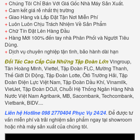
+
Chúng Tôi Chỉ Bán Với Giá Gốc Nhà Máy Sản Xuất.
+
Cam kết giá rẻ nhất thị trường
+
Giao Hàng và Lắp Đặt Tận Nơi Miễn Phí
+
Luôn Luôn Chịu Trách Nhiệm Về Sản Phẩm
+
Chữ Tín Đặt Lên Hàng Đầu
+
Hàng Mới 100% đến tay nhà Phân Phối và Người Tiêu
Dùng.
+
Dịch vụ chuyên nghiệp tận tình, bảo hành dài hạn
Đối Tác Cao Cấp Của Những Tập Đoàn Lớn
Vingroup,
Tân Hoàng Minh, Viettel, Tập Đoàn FLC, Mường Thanh,
Thế Giới Di Động, Tập Đoàn Lotte, Ôtô Trường Hải, Tập
Đoàn Điện Lực Việt Nam, Tập Đoàn Dầu Khí, Vinamilk,
VietJet, Tập Đoàn DOJI, Chuỗi Hệ Thống Ngân Hàng Nhà
Nước Việt Nam Agribank, MB, Sacombank, Techcombank,
Vietbank, BIDV....
Liên hệ Hotline 098 2770404 Phục Vụ 24/24
. Để được tư
vấn miễn phí và trải nghiệm sản phẩm ngay tại showroom
hoặc nhà máy sản xuất của chúng tôi.