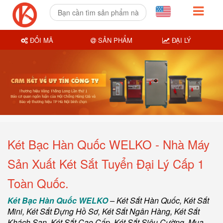
ĐỔI MÃ
SẢN PHẨM
ĐẠI LÝ
Két Bạc Hàn Quốc WELKO - Nhà Máy
Sản Xuất Két Sắt Tuyển Đại Lý Cấp 1
Toàn Quốc.
Két Bạc Hàn Quốc WELKO
–
Két Sắt Hàn Quốc
, Két Sắt
Mini,
Két Sắt Đựng Hồ Sơ
,
Két Sắt Ngân Hàng
,
Két Sắt
Khách Sạn
,
Két Sắt Cao Cấp
,
Két Sắt Siêu Cường
,
Mua