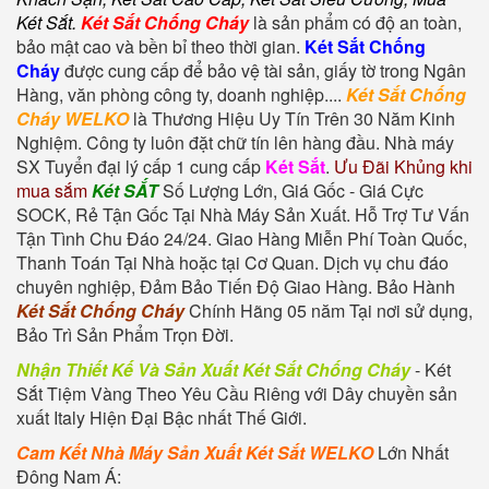
Két Sắt
.
Két Sắt Chống Cháy
là sản phẩm có độ an toàn,
bảo mật cao và bền bỉ theo thời gian.
Két Sắt Chống
Cháy
được cung cấp để bảo vệ tài sản, giấy tờ trong Ngân
Hàng, văn phòng công ty, doanh nghiệp....
Két Sắt Chống
Cháy WELKO
là Thương Hiệu Uy Tín Trên 30 Năm Kinh
Nghiệm. Công ty luôn đặt chữ tín lên hàng đầu. Nhà máy
SX Tuyển đại lý cấp 1 cung cấp
Két Sắt
.
Ưu Đãi Khủng khi
mua sắm
Két SẮT
Số Lượng Lớn, Giá Gốc - Giá Cực
SOCK, Rẻ Tận Gốc Tại Nhà Máy Sản Xuất. Hỗ Trợ Tư Vấn
Tận Tình Chu Đáo 24/24. Giao Hàng Miễn Phí Toàn Quốc,
Thanh Toán Tại Nhà hoặc tại Cơ Quan. Dịch vụ chu đáo
chuyên nghiệp, Đảm Bảo Tiến Độ Giao Hàng. Bảo Hành
Két Sắt Chống Cháy
Chính Hãng 05 năm Tại nơi sử dụng,
Bảo Trì Sản Phẩm Trọn Đời.
Nhận Thiết Kế Và Sản Xuất Két Sắt Chống Cháy
-
Két
Sắt Tiệm Vàng
Theo Yêu Cầu Riêng với Dây chuyền sản
xuất Italy Hiện Đại Bậc nhất Thế Giới.
Cam Kết Nhà Máy Sản Xuất Két Sắt WELKO
Lớn Nhất
Đông Nam Á: