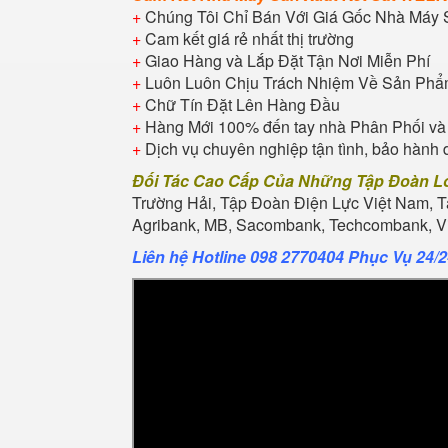
+
Chúng Tôi Chỉ Bán Với Giá Gốc Nhà Máy 
+
Cam kết giá rẻ nhất thị trường
+
Giao Hàng và Lắp Đặt Tận Nơi Miễn Phí
+
Luôn Luôn Chịu Trách Nhiệm Về Sản Ph
+
Chữ Tín Đặt Lên Hàng Đầu
+
Hàng Mới 100% đến tay nhà Phân Phối và
+
Dịch vụ chuyên nghiệp tận tình, bảo hành 
Đối Tác Cao Cấp Của Những Tập Đoàn L
Trường Hải, Tập Đoàn Điện Lực Việt Nam, 
Agribank, MB, Sacombank, Techcombank, Vie
Liên hệ Hotline 098 2770404 Phục Vụ 24/