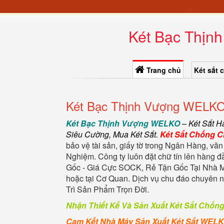
Két Bạc Thịnh
Trang chủ
Két sắt 
Két Bạc Thịnh Vượng WELKO 
Két Bạc Thịnh Vượng WELKO
–
Két Sắt 
Siêu Cường
,
Mua Két Sắt
.
Két Sắt Chống 
bảo vệ tài sản, giấy tờ trong Ngân Hàng, văn
Nghiệm. Công ty luôn đặt chữ tín lên hàng 
Gốc - Giá Cực SOCK, Rẻ Tận Gốc Tại Nhà M
hoặc tại Cơ Quan. Dịch vụ chu đáo chuyên
Trì Sản Phẩm Trọn Đời.
Nhận Thiết Kế Và Sản Xuất Két Sắt Chốn
Cam Kết Nhà Máy Sản Xuất Két Sắt WEL