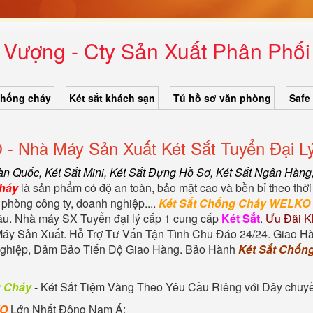
 Vượng - Cty Sản Xuất Phân Phối
chống cháy
Két sắt khách sạn
Tủ hồ sơ văn phòng
Safe
- Nhà Máy Sản Xuất Két Sắt Tuyển Đại L
Hàn Quốc
, Két Sắt Mini,
Két Sắt Đựng Hồ Sơ
,
Két Sắt Ngân Hàng
Cháy
là sản phẩm có độ an toàn, bảo mật cao và bền bỉ theo thời
 phòng công ty, doanh nghiệp....
Két Sắt Chống Cháy WELKO
đầu. Nhà máy SX Tuyển đại lý cấp 1 cung cấp
Két Sắt
.
Ưu Đãi K
áy Sản Xuất. Hỗ Trợ Tư Vấn Tận Tình Chu Đáo 24/24. Giao H
 nghiệp, Đảm Bảo Tiến Độ Giao Hàng. Bảo Hành
Két Sắt Chốn
g Cháy
-
Két Sắt Tiệm Vàng
Theo Yêu Cầu Riêng với Dây chuyền 
KO
Lớn Nhất Đông Nam Á: