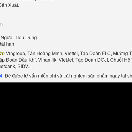
Sản Xuất.
ẩm
 Người Tiêu Dùng.
dài hạn
ớn
Vingroup, Tân Hoàng Minh, Viettel, Tập Đoàn FLC, Mường Th
Tập Đoàn Dầu Khí, Vinamilk, VietJet, Tập Đoàn DOJI, Chuỗi 
tbank, BIDV....
24
. Để được tư vấn miễn phí và trải nghiệm sản phẩm ngay tại 