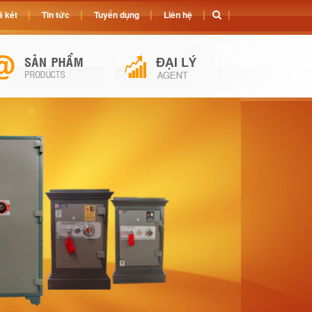
 két
Tin tức
Tuyển dụng
Liên hệ