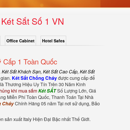
 Két Sắt Số 1 VN
Office Cabinet
Hotel Safes
ý Cấp 1 Toàn Quốc
,
Két Sắt Khách Sạn
,
Két Sắt Cao Cấp
,
Két Sắt
 gian.
Két Sắt Chống Cháy
được cung cấp để
là Thương Hiệu Uy Tín Trên 30 Năm Kinh
hủng khi mua sắm
Két SẮT
Số Lượng Lớn, Giá
àng Miễn Phí Toàn Quốc, Thanh Toán Tại Nhà
g Cháy
Chính Hãng 05 năm Tại nơi sử dụng, Bảo
sản xuất Italy Hiện Đại Bậc nhất Thế Giới.