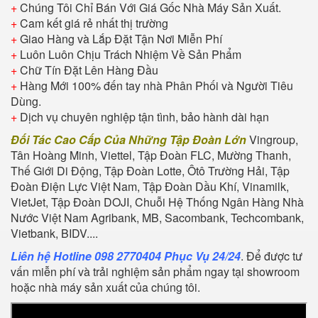
+
Chúng Tôi Chỉ Bán Với Giá Gốc Nhà Máy Sản Xuất.
+
Cam kết giá rẻ nhất thị trường
+
Giao Hàng và Lắp Đặt Tận Nơi Miễn Phí
+
Luôn Luôn Chịu Trách Nhiệm Về Sản Phẩm
+
Chữ Tín Đặt Lên Hàng Đầu
+
Hàng Mới 100% đến tay nhà Phân Phối và Người Tiêu
Dùng.
+
Dịch vụ chuyên nghiệp tận tình, bảo hành dài hạn
Đối Tác Cao Cấp Của Những Tập Đoàn Lớn
Vingroup,
Tân Hoàng Minh, Viettel, Tập Đoàn FLC, Mường Thanh,
Thế Giới Di Động, Tập Đoàn Lotte, Ôtô Trường Hải, Tập
Đoàn Điện Lực Việt Nam, Tập Đoàn Dầu Khí, Vinamilk,
VietJet, Tập Đoàn DOJI, Chuỗi Hệ Thống Ngân Hàng Nhà
Nước Việt Nam Agribank, MB, Sacombank, Techcombank,
Vietbank, BIDV....
Liên hệ Hotline 098 2770404 Phục Vụ 24/24
. Để được tư
vấn miễn phí và trải nghiệm sản phẩm ngay tại showroom
hoặc nhà máy sản xuất của chúng tôi.