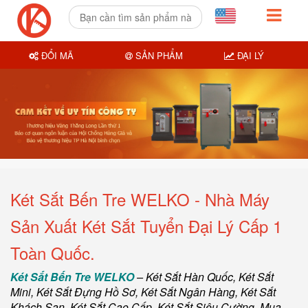
ĐỔI MÃ
SẢN PHẨM
ĐẠI LÝ
Két Sắt Bến Tre WELKO - Nhà Máy
Sản Xuất Két Sắt Tuyển Đại Lý Cấp 1
Toàn Quốc.
Két Sắt Bến Tre WELKO
–
Két Sắt Hàn Quốc
, Két Sắt
Mini,
Két Sắt Đựng Hồ Sơ
,
Két Sắt Ngân Hàng
,
Két Sắt
Khách Sạn
,
Két Sắt Cao Cấp
,
Két Sắt Siêu Cường
,
Mua