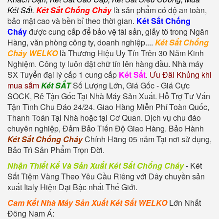
Két Sắt
.
Két Sắt Chống Cháy
là sản phẩm có độ an toàn,
bảo mật cao và bền bỉ theo thời gian.
Két Sắt Chống
Cháy
được cung cấp để bảo vệ tài sản, giấy tờ trong Ngân
Hàng, văn phòng công ty, doanh nghiệp....
Két Sắt Chống
Cháy WELKO
là Thương Hiệu Uy Tín Trên 30 Năm Kinh
Nghiệm. Công ty luôn đặt chữ tín lên hàng đầu. Nhà máy
SX Tuyển đại lý cấp 1 cung cấp
Két Sắt
.
Ưu Đãi Khủng khi
mua sắm
Két SẮT
Số Lượng Lớn, Giá Gốc - Giá Cực
SOCK, Rẻ Tận Gốc Tại Nhà Máy Sản Xuất. Hỗ Trợ Tư Vấn
Tận Tình Chu Đáo 24/24. Giao Hàng Miễn Phí Toàn Quốc,
Thanh Toán Tại Nhà hoặc tại Cơ Quan. Dịch vụ chu đáo
chuyên nghiệp, Đảm Bảo Tiến Độ Giao Hàng. Bảo Hành
Két Sắt Chống Cháy
Chính Hãng 05 năm Tại nơi sử dụng,
Bảo Trì Sản Phẩm Trọn Đời.
Nhận Thiết Kế Và Sản Xuất Két Sắt Chống Cháy
-
Két
Sắt Tiệm Vàng
Theo Yêu Cầu Riêng với Dây chuyền sản
xuất Italy Hiện Đại Bậc nhất Thế Giới.
Cam Kết Nhà Máy Sản Xuất Két Sắt WELKO
Lớn Nhất
Đông Nam Á: