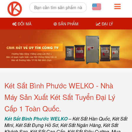
ĐỔI MÃ
SẢN PHẨM
ĐẠI LÝ
Két Sắt Bình Phước WELKO - Nhà
Máy Sản Xuất Két Sắt Tuyển Đại Lý
Cấp 1 Toàn Quốc.
Két Sắt Bình Phước WELKO
–
Két Sắt Hàn Quốc
, Két Sắt
Mini,
Két Sắt Đựng Hồ Sơ
,
Két Sắt Ngân Hàng
,
Két Sắt
Khách Sạn
,
Két Sắt Cao Cấp
,
Két Sắt Siêu Cường
,
Mua