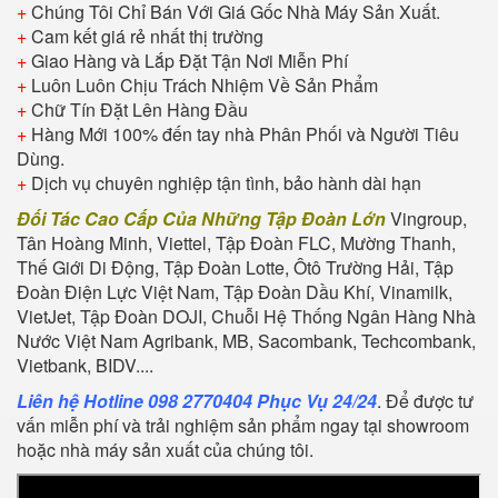
+
Chúng Tôi Chỉ Bán Với Giá Gốc Nhà Máy Sản Xuất.
+
Cam kết giá rẻ nhất thị trường
+
Giao Hàng và Lắp Đặt Tận Nơi Miễn Phí
+
Luôn Luôn Chịu Trách Nhiệm Về Sản Phẩm
+
Chữ Tín Đặt Lên Hàng Đầu
+
Hàng Mới 100% đến tay nhà Phân Phối và Người Tiêu
Dùng.
+
Dịch vụ chuyên nghiệp tận tình, bảo hành dài hạn
Đối Tác Cao Cấp Của Những Tập Đoàn Lớn
Vingroup,
Tân Hoàng Minh, Viettel, Tập Đoàn FLC, Mường Thanh,
Thế Giới Di Động, Tập Đoàn Lotte, Ôtô Trường Hải, Tập
Đoàn Điện Lực Việt Nam, Tập Đoàn Dầu Khí, Vinamilk,
VietJet, Tập Đoàn DOJI, Chuỗi Hệ Thống Ngân Hàng Nhà
Nước Việt Nam Agribank, MB, Sacombank, Techcombank,
Vietbank, BIDV....
Liên hệ Hotline 098 2770404 Phục Vụ 24/24
. Để được tư
vấn miễn phí và trải nghiệm sản phẩm ngay tại showroom
hoặc nhà máy sản xuất của chúng tôi.