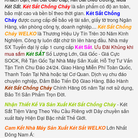
Két Sắt
.
Két Sắt Chống Cháy
là sản phẩm có độ an toàn,
bảo mật cao và bền bỉ theo thời gian.
Két Sắt Chống
Cháy
được cung cấp để bảo vệ tài sản, giấy tờ trong Ngân
Hàng, văn phòng công ty, doanh nghiệp....
Két Sắt Chống
Cháy WELKO
là Thương Hiệu Uy Tín Trên 30 Năm Kinh
Nghiệm. Công ty luôn đặt chữ tín lên hàng đầu. Nhà máy
SX Tuyển đại lý cấp 1 cung cấp
Két Sắt
.
Ưu Đãi Khủng khi
mua sắm
Két SẮT
Số Lượng Lớn, Giá Gốc - Giá Cực
SOCK, Rẻ Tận Gốc Tại Nhà Máy Sản Xuất. Hỗ Trợ Tư Vấn
Tận Tình Chu Đáo 24/24. Giao Hàng Miễn Phí Toàn Quốc,
Thanh Toán Tại Nhà hoặc tại Cơ Quan. Dịch vụ chu đáo
chuyên nghiệp, Đảm Bảo Tiến Độ Giao Hàng. Bảo Hành
Két Sắt Chống Cháy
Chính Hãng 05 năm Tại nơi sử dụng,
Bảo Trì Sản Phẩm Trọn Đời.
Nhận Thiết Kế Và Sản Xuất Két Sắt Chống Cháy
-
Két
Sắt Tiệm Vàng
Theo Yêu Cầu Riêng với Dây chuyền sản
xuất Italy Hiện Đại Bậc nhất Thế Giới.
Cam Kết Nhà Máy Sản Xuất Két Sắt WELKO
Lớn Nhất
Đông Nam Á: