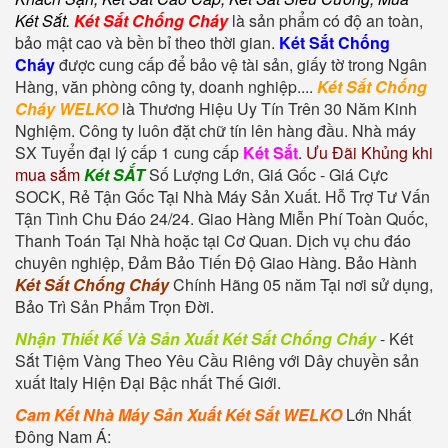
Két Sắt
.
Két Sắt Chống Cháy
là sản phẩm có độ an toàn,
bảo mật cao và bền bỉ theo thời gian.
Két Sắt Chống
Cháy
được cung cấp để bảo vệ tài sản, giấy tờ trong Ngân
Hàng, văn phòng công ty, doanh nghiệp....
Két Sắt Chống
Cháy WELKO
là Thương Hiệu Uy Tín Trên 30 Năm Kinh
Nghiệm. Công ty luôn đặt chữ tín lên hàng đầu. Nhà máy
SX Tuyển đại lý cấp 1 cung cấp
Két Sắt
.
Ưu Đãi Khủng khi
mua sắm
Két SẮT
Số Lượng Lớn, Giá Gốc - Giá Cực
SOCK, Rẻ Tận Gốc Tại Nhà Máy Sản Xuất. Hỗ Trợ Tư Vấn
Tận Tình Chu Đáo 24/24. Giao Hàng Miễn Phí Toàn Quốc,
Thanh Toán Tại Nhà hoặc tại Cơ Quan. Dịch vụ chu đáo
chuyên nghiệp, Đảm Bảo Tiến Độ Giao Hàng. Bảo Hành
Két Sắt Chống Cháy
Chính Hãng 05 năm Tại nơi sử dụng,
Bảo Trì Sản Phẩm Trọn Đời.
Nhận Thiết Kế Và Sản Xuất Két Sắt Chống Cháy
-
Két
Sắt Tiệm Vàng
Theo Yêu Cầu Riêng với Dây chuyền sản
xuất Italy Hiện Đại Bậc nhất Thế Giới.
Cam Kết Nhà Máy Sản Xuất Két Sắt WELKO
Lớn Nhất
Đông Nam Á: