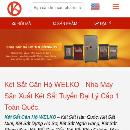
ĐỔI MÃ
SẢN PHẨM
ĐẠI LÝ
Két Sắt Căn Hộ WELKO - Nhà Máy
Sản Xuất Két Sắt Tuyển Đại Lý Cấp 1
Toàn Quốc.
Két Sắt Căn Hộ WELKO
–
Két Sắt Hàn Quốc
, Két Sắt
Mini,
Két Sắt Đựng Hồ Sơ
,
Két Sắt Ngân Hàng
,
Két Sắt
Khách Sạn
,
Két Sắt Cao Cấp
,
Két Sắt Siêu Cường
,
Mua