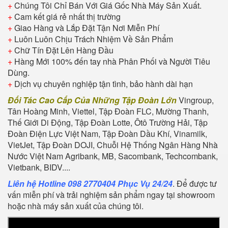
+
Chúng Tôi Chỉ Bán Với Giá Gốc Nhà Máy Sản Xuất.
+
Cam kết giá rẻ nhất thị trường
+
Giao Hàng và Lắp Đặt Tận Nơi Miễn Phí
+
Luôn Luôn Chịu Trách Nhiệm Về Sản Phẩm
+
Chữ Tín Đặt Lên Hàng Đầu
+
Hàng Mới 100% đến tay nhà Phân Phối và Người Tiêu
Dùng.
+
Dịch vụ chuyên nghiệp tận tình, bảo hành dài hạn
Đối Tác Cao Cấp Của Những Tập Đoàn Lớn
Vingroup,
Tân Hoàng Minh, Viettel, Tập Đoàn FLC, Mường Thanh,
Thế Giới Di Động, Tập Đoàn Lotte, Ôtô Trường Hải, Tập
Đoàn Điện Lực Việt Nam, Tập Đoàn Dầu Khí, Vinamilk,
VietJet, Tập Đoàn DOJI, Chuỗi Hệ Thống Ngân Hàng Nhà
Nước Việt Nam Agribank, MB, Sacombank, Techcombank,
Vietbank, BIDV....
Liên hệ Hotline 098 2770404 Phục Vụ 24/24
. Để được tư
vấn miễn phí và trải nghiệm sản phẩm ngay tại showroom
hoặc nhà máy sản xuất của chúng tôi.