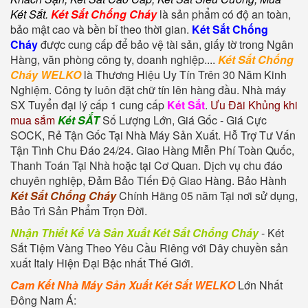
Két Sắt
.
Két Sắt Chống Cháy
là sản phẩm có độ an toàn,
bảo mật cao và bền bỉ theo thời gian.
Két Sắt Chống
Cháy
được cung cấp để bảo vệ tài sản, giấy tờ trong Ngân
Hàng, văn phòng công ty, doanh nghiệp....
Két Sắt Chống
Cháy WELKO
là Thương Hiệu Uy Tín Trên 30 Năm Kinh
Nghiệm. Công ty luôn đặt chữ tín lên hàng đầu. Nhà máy
SX Tuyển đại lý cấp 1 cung cấp
Két Sắt
.
Ưu Đãi Khủng khi
mua sắm
Két SẮT
Số Lượng Lớn, Giá Gốc - Giá Cực
SOCK, Rẻ Tận Gốc Tại Nhà Máy Sản Xuất. Hỗ Trợ Tư Vấn
Tận Tình Chu Đáo 24/24. Giao Hàng Miễn Phí Toàn Quốc,
Thanh Toán Tại Nhà hoặc tại Cơ Quan. Dịch vụ chu đáo
chuyên nghiệp, Đảm Bảo Tiến Độ Giao Hàng. Bảo Hành
Két Sắt Chống Cháy
Chính Hãng 05 năm Tại nơi sử dụng,
Bảo Trì Sản Phẩm Trọn Đời.
Nhận Thiết Kế Và Sản Xuất Két Sắt Chống Cháy
-
Két
Sắt Tiệm Vàng
Theo Yêu Cầu Riêng với Dây chuyền sản
xuất Italy Hiện Đại Bậc nhất Thế Giới.
Cam Kết Nhà Máy Sản Xuất Két Sắt WELKO
Lớn Nhất
Đông Nam Á: