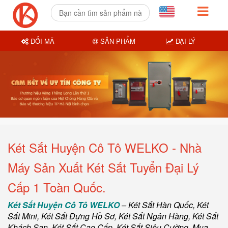
ĐỔI MÃ
SẢN PHẨM
ĐẠI LÝ
Két Sắt Huyện Cô Tô WELKO - Nhà
Máy Sản Xuất Két Sắt Tuyển Đại Lý
Cấp 1 Toàn Quốc.
Két Sắt Huyện Cô Tô WELKO
–
Két Sắt Hàn Quốc
, Két
Sắt Mini,
Két Sắt Đựng Hồ Sơ
,
Két Sắt Ngân Hàng
,
Két Sắt
Khách Sạn
,
Két Sắt Cao Cấp
,
Két Sắt Siêu Cường
,
Mua