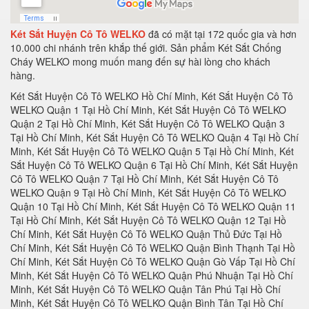
Két Sắt Huyện Cô Tô WELKO
đã có mặt tại 172 quốc gia và hơn
10.000 chi nhánh trên khắp thế giới. Sản phẩm Két Sắt Chống
Cháy WELKO mong muốn mang đến sự hài lòng cho khách
hàng.
Két Sắt Huyện Cô Tô WELKO Hồ Chí Minh, Két Sắt Huyện Cô Tô WELKO Quận 1 Tại Hồ Chí Minh, Két Sắt Huyện Cô Tô WELKO Quận 2 Tại Hồ Chí Minh, Két Sắt Huyện Cô Tô WELKO Quận 3 Tại Hồ Chí Minh, Két Sắt Huyện Cô Tô WELKO Quận 4 Tại Hồ Chí Minh, Két Sắt Huyện Cô Tô WELKO Quận 5 Tại Hồ Chí Minh, Két Sắt Huyện Cô Tô WELKO Quận 6 Tại Hồ Chí Minh, Két Sắt Huyện Cô Tô WELKO Quận 7 Tại Hồ Chí Minh, Két Sắt Huyện Cô Tô WELKO Quận 9 Tại Hồ Chí Minh, Két Sắt Huyện Cô Tô WELKO Quận 10 Tại Hồ Chí Minh, Két Sắt Huyện Cô Tô WELKO Quận 11 Tại Hồ Chí Minh, Két Sắt Huyện Cô Tô WELKO Quận 12 Tại Hồ Chí Minh, Két Sắt Huyện Cô Tô WELKO Quận Thủ Đức Tại Hồ Chí Minh, Két Sắt Huyện Cô Tô WELKO Quận Bình Thạnh Tại Hồ Chí Minh, Két Sắt Huyện Cô Tô WELKO Quận Gò Vấp Tại Hồ Chí Minh, Két Sắt Huyện Cô Tô WELKO Quận Phú Nhuận Tại Hồ Chí Minh, Két Sắt Huyện Cô Tô WELKO Quận Tân Phú Tại Hồ Chí Minh, Két Sắt Huyện Cô Tô WELKO Quận Bình Tân Tại Hồ Chí Minh, Két Sắt Huyện Cô Tô WELKO Quận Tân Bình Tại Hồ Chí Minh, Két Sắt Huyện Cô Tô WELKO Cà Mau, Két Sắt Huyện Cô Tô WELKO Tại Thành phố Cà Mau Tỉnh Càu Mau, Két Sắt Huyện Cô Tô WELKO Tại Huyện U Minh Tỉnh Càu Mau, Két Sắt Huyện Cô Tô WELKO Tại Huyện Thới Bình Tỉnh Càu Mau, Két Sắt Huyện Cô Tô WELKO Tại Huyện Trần Văn Thời Tỉnh Càu Mau, Két Sắt Huyện Cô Tô WELKO Tại Huyện Cái Nước Tỉnh Càu Mau, Két Sắt Huyện Cô Tô WELKO Tại Huyện Đầm Dơi Tỉnh Càu Mau, Két Sắt Huyện Cô Tô WELKO Tại Huyện Năm Căn Tỉnh Càu Mau, Két Sắt Huyện Cô Tô WELKO Tại Huyện Phú Tân Tỉnh Càu Mau, Két Sắt Huyện Cô Tô WELKO Tại Huyện Ngọc Hiển Tỉnh Càu Mau, Két Sắt Huyện Cô Tô WELKO Cao Bằng, Két Sắt Huyện Cô Tô WELKO Tại Thành phố Cao Bằng Tỉnh Cao Bằng, Két Sắt Huyện Cô Tô WELKO Tại Huyện Bảo Lâm Tỉnh Cao Bằng, Két Sắt Huyện Cô Tô WELKO Tại Huyện Bảo Lạc Tỉnh Cao Bằng, Két Sắt Huyện Cô Tô WELKO Tại Huyện Thông Nông Tỉnh Cao Bằng, Két Sắt Huyện Cô Tô WELKO Tại Huyện Hà Quảng Tỉnh Cao Bằng, Két Sắt Huyện Cô Tô WELKO Tại Huyện Trà Lĩnh Tỉnh Cao Bằng, Két Sắt Huyện Cô Tô WELKO Tại Huyện Trùng Khánh Tỉnh Cao Bằng, Két Sắt Huyện Cô Tô WELKO Tại Huyện Hạ Lang Tỉnh Cao Bằng, Két Sắt Huyện Cô Tô WELKO Tại Huyện Quảng Uyên Tỉnh Cao Bằng, Két Sắt Huyện Cô Tô WELKO Tại Huyện Phục Hoà Tỉnh Cao Bằng, Két Sắt Huyện Cô Tô WELKO Tại Huyện Hoà An Tỉnh Cao Bằng, Két Sắt Huyện Cô Tô WELKO Tại Huyện Nguyên Bình Tỉnh Cao Bằng, Két Sắt Huyện Cô Tô WELKO Tại Huyện Thạch An Tỉnh Cao Bằng, Két Sắt Huyện Cô Tô WELKO Cần Thơ, Két Sắt Huyện Cô Tô WELKO Tại Thành phố Cần Thơ Tỉnh Cần Thơ, Két Sắt Huyện Cô Tô WELKO Tại Quận Ninh Kiều Tỉnh Cần Thơ, Két Sắt Huyện Cô Tô WELKO Tại Quận Ô Môn Tỉnh Cần Thơ, Két Sắt Huyện Cô Tô WELKO Tại Quận Bình Thuỷ Tỉnh Cần Thơ, Két Sắt Huyện Cô Tô WELKO Tại Quận Cái Răng Tỉnh Cần Thơ, Két Sắt Huyện Cô Tô WELKO Tại Quận Thốt Nốt Tỉnh Cần Thơ, Két Sắt Huyện Cô Tô WELKO Tại Huyện Vĩnh Thạnh Tỉnh Cần Thơ, Két Sắt Huyện Cô Tô WELKO Tại Huyện Cờ Đỏ Tỉnh Cần Thơ, Két Sắt Huyện Cô Tô WELKO Tại Huyện Phong Điền Tỉnh Cần Thơ, Két Sắt Huyện Cô Tô WELKO Tại Huyện Thới Lai Tỉnh Cần Thơ, Két Sắt Huyện Cô Tô WELKO Đà Nẵng, Két Sắt Huyện Cô Tô WELKO Tại Thành phố Đà Nẵng Tỉnh Đà Nẵng, Két Sắt Huyện Cô Tô WELKO Tại Quận Liên Chiểu Tỉnh Đà Nẵng, Két Sắt Huyện Cô Tô WELKO Tại Quận Thanh Khê Tỉnh Đà Nẵng, Két Sắt Huyện Cô Tô WELKO Tại Quận Hải Châu Tỉnh Đà Nẵng, Két Sắt Huyện Cô Tô WELKO Tại Quận Sơn Trà Tỉnh Đà Nẵng, Két Sắt Huyện Cô Tô WELKO Tại Quận Ngũ Hành Sơn Tỉnh Đà Nẵng, Két Sắt Huyện Cô Tô WELKO Tại Quận Cẩm Lệ Tỉnh Đà Nẵng, Két Sắt Huyện Cô Tô WELKO TạiHuyện Hòa Vang Tỉnh Đà Nẵng, Két Sắt Huyện Cô Tô WELKO Đắk Lắk, Két Sắt Huyện Cô Tô WELKO Tại Thành phố Buôn Ma Thuột Tỉnh Đắk Lắk, Két Sắt Huyện Cô Tô WELKO Tại Thị xã Buôn Hồ Tỉnh Đắk Lắk, Két Sắt Huyện Cô Tô WELKO Tại Huyện Buôn Đôn Tỉnh Đắk Lắk, Két Sắt Huyện Cô Tô WELKO Tại Huyện Cư Kuin Tỉnh Đắk Lắk, Két Sắt Huyện Cô Tô WELKO Tại Huyện Cư M’gar Tỉnh Đắk Lắk, Két Sắt Huyện Cô Tô WELKO Tại Huyện Ea H’leo Tỉnh Đắk Lắk, Két Sắt Huyện Cô Tô WELKO Tại Huyện Ea Kar Tỉnh Đắk Lắk, Két Sắt Huyện Cô Tô WELKO Tại Huyện Ea Súp Tỉnh Đắk Lắk, Két Sắt Huyện Cô Tô WELKO Tại Huyện Krông Ana Tỉnh Đắk Lắk, Két Sắt Huyện Cô Tô WELKO Tại Huyện Krông Bông Tỉnh Đắk Lắk, Két Sắt Huyện Cô Tô WELKO Tại Huyện Krông Búk Tỉnh Đắk Lắk, Két Sắt Huyện Cô Tô WELKO Tại Huyện Krông Năng Tỉnh Đắk Lắk, Két Sắt Huyện Cô Tô WELKO Tại Huyện Krông Pắk Tỉnh Đắk Lắk, Két Sắt Huyện Cô Tô WELKO Tại Huyện Lắk Tỉnh Đắk Lắk, Két Sắt Huyện Cô Tô WELKO Tại Huyện M’Đrắk Tỉnh Đắk Lắk, Két Sắt Huyện Cô Tô WELKO Đắk Nông, Két Sắt Huyện Cô Tô WELKO Tại Thành phố Gia Nghĩa Tỉnh Đắk Nông, Két Sắt Huyện Cô Tô WELKO Tại Huyện Cư Jút Tỉnh Đắk Nông, Két Sắt Huyện Cô Tô WELKO Tại Huyện Đắk Glong Tỉnh Đắk Nông, Két Sắt Huyện Cô Tô WELKO Tại Huyện Đắk Mil Tỉnh Đắk Nông, Két Sắt Huyện Cô Tô WELKO Tại Huyện Đắk R’lấp Tỉnh Đắk Nông, Két Sắt Huyện Cô Tô WELKO Tại Huyện Đắk Song Tỉnh Đắk Nông, Két Sắt Huyện Cô Tô WELKO Tại Huyện Krông Nô Tỉnh Đắk Nông, Két Sắt Huyện Cô Tô WELKO Tại Huyện Tuy Đức Tỉnh Đắk Nông, Két Sắt Huyện Cô Tô WELKO Đồng Nai, Két Sắt Huyện Cô Tô WELKO Tại Thành phố Biên Hòa Tỉnh Đồng Nai, Két Sắt Huyện Cô Tô WELKO Tại Thành phố Long Khánh Tỉnh Đồng Nai, Két Sắt Huyện Cô Tô WELKO Tại Huyện Cẩm Mỹ Tỉnh Đồng Nai, Két Sắt Huyện Cô Tô WELKO Tại Huyện Định Quán Tỉnh Đồng Nai, Két Sắt Huyện Cô Tô WELKO Tại Huyện Long Thành Tỉnh Đồng Nai, Két Sắt Huyện Cô Tô WELKO Tại Huyện Nhơn Trạch Tỉnh Đồng Nai, Két Sắt Huyện Cô Tô WELKO Tại Huyện Tân Phú Tỉnh Đồng Nai, Két Sắt Huyện Cô Tô WELKO Tại Huyện Thống Nhất Tỉnh Đồng Nai, Két Sắt Huyện Cô Tô WELKO Tại Huyện Trảng Bom Tỉnh Đồng Nai, Két Sắt Huyện Cô Tô WELKO Tại Huyện Vĩnh Cửu Tỉnh Đồng Nai, Két Sắt Huyện Cô Tô WELKO Tại Huyện Xuân Lộc Tỉnh Đồng Nai, Két Sắt Huyện Cô Tô WELKO Biên Hòa, Két Sắt Huyện Cô Tô WELKO Đồng Tháp, Két Sắt Huyện Cô Tô WELKO Tại Thành phố Cao Lãnh Tỉnh Đồng Tháp, Két Sắt Huyện Cô Tô WELKO Tại Thành phố Sa Đéc Tỉnh Đồng Tháp, Két Sắt Huyện Cô Tô WELKO Tại Thị xã Hồng Ngự Tỉnh Đồng Tháp, Két Sắt Huyện Cô Tô WELKO Tại Huyện Cao Lãnh Tỉnh Đồng Tháp, Két Sắt Huyện Cô Tô WELKO Tại Huyện Châu Thành Tỉnh Đồng Tháp, Két Sắt Huyện Cô Tô WELKO Tại Huyện Hồng Ngự Tỉnh Đồng Tháp, Két Sắt Huyện Cô Tô WELKO Tại Huyện Tủa Chùa Tỉnh Điện Biên, Két Sắt Huyện Cô Tô WELKO Tại Huyện Tuần Giáo Tỉnh Điện Biên, Két Sắt Huyện Cô Tô WELKO Điện Biên, Két Sắt Huyện Cô Tô WELKO Gia Lai, Két Sắt Huyện Cô Tô WELKO Tại Thành phố Pleiku Tỉnh Gia Lai, Két Sắt Huyện Cô Tô WELKO Tại Thị xã An Khê Tỉnh Gia Lai, Két Sắt Huyện Cô Tô WELKO Tại Thị xã Ayun Pa Tỉnh Gia Lai, Két Sắt Huyện Cô Tô WELKO Tại Huyện Chư Păh Tỉnh Gia Lai, Két Sắt Huyện Cô Tô WELKO Tại Huyện Chư Prông Tỉnh Gia Lai, Két Sắt Huyện Cô Tô WELKO Tại Huyện Chư Pưh Tỉnh Gia Lai, Két Sắt Huyện Cô Tô WELKO Tại Huyện Chư Sê Tỉnh Gia Lai, Két Sắt Huyện Cô Tô WELKO Tại Huyện Đắk Đoa Tỉnh Gia Lai, Két Sắt Huyện Cô Tô WELKO Tại Huyện Đak Pơ Tỉnh Gia Lai, Két Sắt Huyện Cô Tô WELKO Tại Huyện Đức Cơ Tỉnh Gia Lai, Két Sắt Huyện Cô Tô WELKO Tại Huyện Ia Grai Tỉnh Gia Lai, Két Sắt Huyện Cô Tô WELKO Tại Huyện Ia Pa Tỉnh Gia Lai, Két Sắt Huyện Cô Tô WELKO Tại Huyện K’Bang Tỉnh Gia Lai, Két Sắt Huyện Cô Tô WELKO Tại Huyện Kông Chro Tỉnh Gia Lai, Két Sắt Huyện Cô Tô WELKO Tại Huyện Krông Pa Tỉnh Gia Lai, Két Sắt Huyện Cô Tô WELKO Tại Huyện Mang Yang Tỉnh Gia Lai, Két Sắt Huyện Cô Tô WELKO Tại Huyện Phú Thiện Tỉnh Gia Lai, Két Sắt Huyện Cô Tô WELKO Hà Giang, Két Sắt Huyện Cô Tô WELKO Tại Thành phố Hà Giang Tỉnh Hà Giang, Két Sắt Huyện Cô Tô WELKO Tại Huyện Bắc Mê Tỉnh Hà Giang, Két Sắt Huyện Cô Tô WELKO Tại Huyện Bắc Quang Tỉnh Hà Giang, Két Sắt Huyện Cô Tô WELKO Tại Huyện Đồng Văn Tỉnh Hà Giang, Két Sắt Huyện Cô Tô WELKO Tại Huyện Hoàng Su Phì Tỉnh Hà Giang, Két Sắt Huyện Cô Tô WELKO Tại Huyện Mèo Vạc Tỉnh Hà Giang, Két Sắt Huyện Cô Tô WELKO Tại Huyện Quản Bạ Tỉnh Hà Giang, Két Sắt Huyện Cô Tô WELKO Tại Huyện Quang Bình Tỉnh Hà Giang, Két Sắt Huyện Cô Tô WELKO Tại Huyện Vị Xuyên Tỉnh Hà Giang, Két Sắt Huyện Cô Tô WELKO Tại Huyện Xín Mần Tỉnh Hà Giang, Két Sắt Huyện Cô Tô WELKO Tại Huyện Yên Minh Tỉnh Hà Giang, Két Sắt Huyện Cô Tô WELKO Hà Nam, Két Sắt Huyện Cô Tô WELKO Tại Thành phố Phủ Lý Tỉnh Hà Nam, Két Sắt Huyện Cô Tô WELKO Tại Thị xã Duy Tiên Tỉnh Hà Nam, Két Sắt Huyện Cô Tô WELKO Tại Huyện Bình Lục Tỉnh Hà Nam, Két Sắt Huyện Cô Tô WELKO Tại Huyện Kim Bảng Tỉnh Hà Nam, Két Sắt Huyện Cô Tô WELKO Tại Huyện Lý Nhân Tỉnh Hà Nam, Két Sắt Huyện Cô Tô WELKO Tại Huyện Thanh Liêm Tỉnh Hà Nam, Két Sắt Huyện Cô Tô WELKO Sài Gòn, Két Sắt Huyện Cô Tô WELKO TPHCM, Két Sắt Huyện Cô Tô WELKO Khánh Hòa, Két Sắt Huyện Cô Tô WELKO Tại Thành phố Cam Ranh Tỉnh Khánh Hòa, Két Sắt Huyện Cô Tô WELKO Tại Thành phố Nha Trang Tỉnh Khánh Hòa, Két Sắt Huyện Cô Tô WELKO Tại Thị xã Ninh Hòa Tỉnh Khánh Hòa, Két Sắt Huyện Cô Tô WELKO Tại Huyện Cam Lâm Tỉnh Khánh Hòa, Két Sắt Huyện Cô Tô WELKO Tại Huyện đảo Trường Sa Tỉnh Khánh Hòa, Két Sắt Huyện Cô Tô WELKO Tại Huyện Diên Khánh Tỉnh Khánh Hòa, Két Sắt Huyện Cô Tô WELKO Tại Huyện Khánh Sơn Tỉnh Khánh Hòa, Két Sắt Huyện Cô Tô WELKO Tại Huyện Khánh Vĩnh Tỉnh Khánh Hòa, Két Sắt Huyện Cô Tô WELKO Tại Huyện Vạn Ninh Tỉnh Khánh Hòa, Két Sắt Huyện Cô Tô WELKO Kiên Giang, Két Sắt Huyện Cô Tô WELKO Tại Thành phố Rạch Giá Tỉnh Kiên Giang, Két Sắt Huyện Cô Tô WELKO Tại Thành phố Hà Tiên Tỉnh Kiên Giang, Két Sắt Huyện Cô Tô WELKO Tại Huyện An Biên Tỉnh Kiên Giang, Két Sắt Huyện Cô Tô WELKO Tại Huyện An Minh Tỉnh Kiên Giang, Két Sắt Huyện Cô Tô WELKO Tại Huyện Châu Thành Tỉnh Kiên Giang, Két Sắt Huyện Cô Tô WELKO Tại Huyện Giang Thành Tỉnh Kiên Giang, Két Sắt Huyện Cô Tô WELKO Tại Huyện Giồng Riềng Tỉnh Kiên Giang, Két Sắt Huyện Cô Tô WELKO Tại Huyện Gò Quao Tỉnh Kiên Giang, Két Sắt Huyện Cô Tô WELKO Tại Huyện Hòn Đất Tỉnh Kiên Giang, Két Sắt Huyện Cô Tô WELKO Tại Huyện Kiên HảiTỉnh Kiên Giang , Két Sắt Huyện Cô Tô WELKO Tại Huyện Kiên Lương Tỉnh Kiên Giang, Két Sắt Huyện Cô Tô WELKO Tại Huyện Phú Quốc Tỉnh Kiên Giang, Két Sắt Huyện Cô Tô WELKO Tại Huyện Tân Hiệp Tỉnh Kiên Giang, Két Sắt Huyện Cô Tô WELKO Tại Huyện U Minh Thượng Tỉnh Kiên Giang, Két Sắt Huy