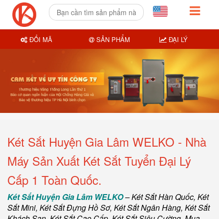
ĐỔI MÃ
SẢN PHẨM
ĐẠI LÝ
Két Sắt Huyện Gia Lâm WELKO - Nhà
Máy Sản Xuất Két Sắt Tuyển Đại Lý
Cấp 1 Toàn Quốc.
Két Sắt Huyện Gia Lâm WELKO
–
Két Sắt Hàn Quốc
, Két
Sắt Mini,
Két Sắt Đựng Hồ Sơ
,
Két Sắt Ngân Hàng
,
Két Sắt
Khách Sạn
,
Két Sắt Cao Cấp
,
Két Sắt Siêu Cường
,
Mua