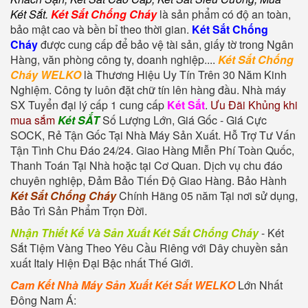
Két Sắt
.
Két Sắt Chống Cháy
là sản phẩm có độ an toàn,
bảo mật cao và bền bỉ theo thời gian.
Két Sắt Chống
Cháy
được cung cấp để bảo vệ tài sản, giấy tờ trong Ngân
Hàng, văn phòng công ty, doanh nghiệp....
Két Sắt Chống
Cháy WELKO
là Thương Hiệu Uy Tín Trên 30 Năm Kinh
Nghiệm. Công ty luôn đặt chữ tín lên hàng đầu. Nhà máy
SX Tuyển đại lý cấp 1 cung cấp
Két Sắt
.
Ưu Đãi Khủng khi
mua sắm
Két SẮT
Số Lượng Lớn, Giá Gốc - Giá Cực
SOCK, Rẻ Tận Gốc Tại Nhà Máy Sản Xuất. Hỗ Trợ Tư Vấn
Tận Tình Chu Đáo 24/24. Giao Hàng Miễn Phí Toàn Quốc,
Thanh Toán Tại Nhà hoặc tại Cơ Quan. Dịch vụ chu đáo
chuyên nghiệp, Đảm Bảo Tiến Độ Giao Hàng. Bảo Hành
Két Sắt Chống Cháy
Chính Hãng 05 năm Tại nơi sử dụng,
Bảo Trì Sản Phẩm Trọn Đời.
Nhận Thiết Kế Và Sản Xuất Két Sắt Chống Cháy
-
Két
Sắt Tiệm Vàng
Theo Yêu Cầu Riêng với Dây chuyền sản
xuất Italy Hiện Đại Bậc nhất Thế Giới.
Cam Kết Nhà Máy Sản Xuất Két Sắt WELKO
Lớn Nhất
Đông Nam Á: