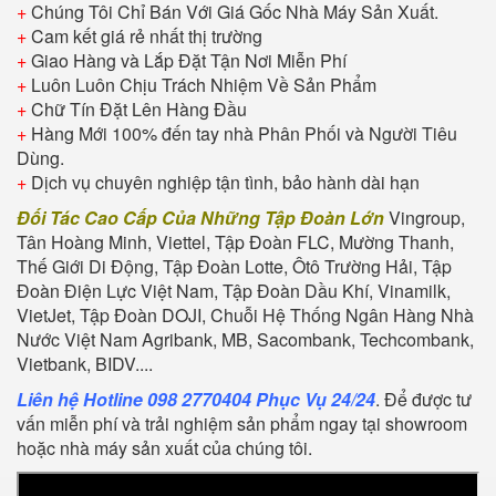
+
Chúng Tôi Chỉ Bán Với Giá Gốc Nhà Máy Sản Xuất.
+
Cam kết giá rẻ nhất thị trường
+
Giao Hàng và Lắp Đặt Tận Nơi Miễn Phí
+
Luôn Luôn Chịu Trách Nhiệm Về Sản Phẩm
+
Chữ Tín Đặt Lên Hàng Đầu
+
Hàng Mới 100% đến tay nhà Phân Phối và Người Tiêu
Dùng.
+
Dịch vụ chuyên nghiệp tận tình, bảo hành dài hạn
Đối Tác Cao Cấp Của Những Tập Đoàn Lớn
Vingroup,
Tân Hoàng Minh, Viettel, Tập Đoàn FLC, Mường Thanh,
Thế Giới Di Động, Tập Đoàn Lotte, Ôtô Trường Hải, Tập
Đoàn Điện Lực Việt Nam, Tập Đoàn Dầu Khí, Vinamilk,
VietJet, Tập Đoàn DOJI, Chuỗi Hệ Thống Ngân Hàng Nhà
Nước Việt Nam Agribank, MB, Sacombank, Techcombank,
Vietbank, BIDV....
Liên hệ Hotline 098 2770404 Phục Vụ 24/24
. Để được tư
vấn miễn phí và trải nghiệm sản phẩm ngay tại showroom
hoặc nhà máy sản xuất của chúng tôi.