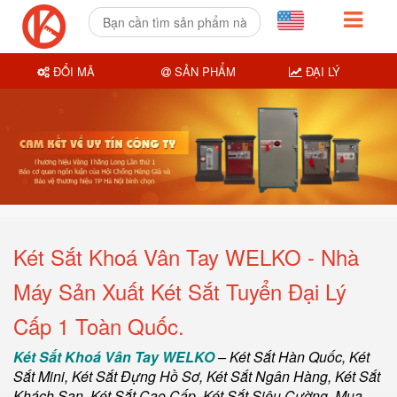
ĐỔI MÃ
SẢN PHẨM
ĐẠI LÝ
Két Sắt Khoá Vân Tay WELKO - Nhà
Máy Sản Xuất Két Sắt Tuyển Đại Lý
Cấp 1 Toàn Quốc.
Két Sắt Khoá Vân Tay WELKO
–
Két Sắt Hàn Quốc
, Két
Sắt Mini,
Két Sắt Đựng Hồ Sơ
,
Két Sắt Ngân Hàng
,
Két Sắt
Khách Sạn
,
Két Sắt Cao Cấp
,
Két Sắt Siêu Cường
,
Mua