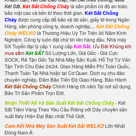
Két Sắt
.
Két Sắt Chống Cháy
là sản phẩm có độ an toàn,
bảo mật cao và bền bỉ theo thời gian.
Két Sắt Chống
Cháy
được cung cấp để bảo vệ tài sản, giấy tờ trong Ngân
Hàng, văn phòng công ty, doanh nghiệp....
Két Sắt Chống
Cháy WELKO
là Thương Hiệu Uy Tín Trên 30 Năm Kinh
Nghiệm. Công ty luôn đặt chữ tín lên hàng đầu. Nhà máy
SX Tuyển đại lý cấp 1 cung cấp
Két Sắt
.
Ưu Đãi Khủng khi
mua sắm
Két SẮT
Số Lượng Lớn, Giá Gốc - Giá Cực
SOCK, Rẻ Tận Gốc Tại Nhà Máy Sản Xuất. Hỗ Trợ Tư Vấn
Tận Tình Chu Đáo 24/24. Giao Hàng Miễn Phí Toàn Quốc,
Thanh Toán Tại Nhà hoặc tại Cơ Quan. Dịch vụ chu đáo
chuyên nghiệp, Đảm Bảo Tiến Độ Giao Hàng. Bảo Hành
Két Sắt Chống Cháy
Chính Hãng 05 năm Tại nơi sử dụng,
Bảo Trì Sản Phẩm Trọn Đời.
Nhận Thiết Kế Và Sản Xuất Két Sắt Chống Cháy
-
Két
Sắt Tiệm Vàng
Theo Yêu Cầu Riêng với Dây chuyền sản
xuất Italy Hiện Đại Bậc nhất Thế Giới.
Cam Kết Nhà Máy Sản Xuất Két Sắt WELKO
Lớn Nhất
Đông Nam Á: