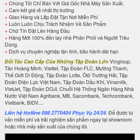
+
Chúng Tôi Chỉ Bán Với Giá Gốc Nhà Máy Sản Xuất.
+
Cam kết giá rẻ nhất thị trường
+
Giao Hàng và Lắp Đặt Tận Nơi Miễn Phí
+
Luôn Luôn Chịu Trách Nhiệm Về Sản Phẩm
+
Chữ Tín Đặt Lên Hàng Đầu
+
Hàng Mới 100% đến tay nhà Phân Phối và Người Tiêu
Dùng.
+
Dịch vụ chuyên nghiệp tận tình, bảo hành dài hạn
Đối Tác Cao Cấp Của Những Tập Đoàn Lớn
Vingroup,
Tân Hoàng Minh, Viettel, Tập Đoàn FLC, Mường Thanh,
Thế Giới Di Động, Tập Đoàn Lotte, Ôtô Trường Hải, Tập
Đoàn Điện Lực Việt Nam, Tập Đoàn Dầu Khí, Vinamilk,
VietJet, Tập Đoàn DOJI, Chuỗi Hệ Thống Ngân Hàng Nhà
Nước Việt Nam Agribank, MB, Sacombank, Techcombank,
Vietbank, BIDV....
Liên hệ Hotline 098 2770404 Phục Vụ 24/24
. Để được tư
vấn miễn phí và trải nghiệm sản phẩm ngay tại showroom
hoặc nhà máy sản xuất của chúng tôi.