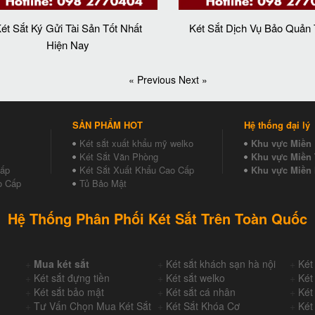
ét Sắt Ký Gửi Tài Sản Tốt Nhất
Két Sắt Dịch Vụ Bảo Quản 
Hiện Nay
« Previous
Next »
SẢN PHẨM HOT
Hệ thống đại lý
Két sắt xuất khẩu mỹ welko
Khu vực Miền
Két Sắt Văn Phòng
Khu vực Miền 
Cấp
Két Sắt Xuất Khẩu Cao Cấp
Khu vực Miền
o Cấp
Tủ Bảo Mật
Hệ Thống Phân Phối Két Sắt Trên Toàn Quốc
+
Mua két sắt
+
Két sắt khách sạn hà nội
+
Két
+
Két sắt đựng tiền
+
Két sắt welko
+
Két
+
Két sắt bảo mật
+
Két sắt cá nhân
+
Két
+
Tư Vấn Chọn Mua Két Sắt
+
Két Sắt Khóa Cơ
+
Két