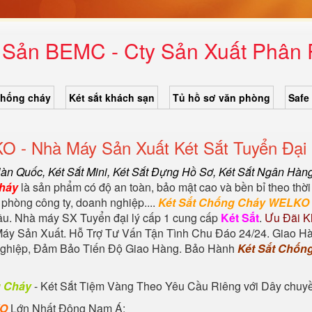
i Sản BEMC - Cty Sản Xuất Phân 
chống cháy
Két sắt khách sạn
Tủ hồ sơ văn phòng
Safe
O - Nhà Máy Sản Xuất Két Sắt Tuyển Đại
Hàn Quốc
, Két Sắt Mini,
Két Sắt Đựng Hồ Sơ
,
Két Sắt Ngân Hàn
Cháy
là sản phẩm có độ an toàn, bảo mật cao và bền bỉ theo thời
 phòng công ty, doanh nghiệp....
Két Sắt Chống Cháy WELKO
đầu. Nhà máy SX Tuyển đại lý cấp 1 cung cấp
Két Sắt
.
Ưu Đãi K
áy Sản Xuất. Hỗ Trợ Tư Vấn Tận Tình Chu Đáo 24/24. Giao H
 nghiệp, Đảm Bảo Tiến Độ Giao Hàng. Bảo Hành
Két Sắt Chốn
g Cháy
-
Két Sắt Tiệm Vàng
Theo Yêu Cầu Riêng với Dây chuyền 
KO
Lớn Nhất Đông Nam Á: