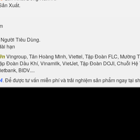
Sản Xuất.
ẩm
 Người Tiêu Dùng.
dài hạn
ớn
Vingroup, Tân Hoàng Minh, Viettel, Tập Đoàn FLC, Mường Th
Tập Đoàn Dầu Khí, Vinamilk, VietJet, Tập Đoàn DOJI, Chuỗi 
tbank, BIDV....
24
. Để được tư vấn miễn phí và trải nghiệm sản phẩm ngay tại 