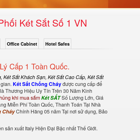
Phối Két Sắt Số 1 VN
Office Cabinet
Hotel Safes
 Lý Cấp 1 Toàn Quốc.
g
,
Két Sắt Khách Sạn
,
Két Sắt Cao Cấp
,
Két Sắt
 gian.
Két Sắt Chống Cháy
được cung cấp để
là Thương Hiệu Uy Tín Trên 30 Năm Kinh
hủng khi mua sắm
Két SẮT
Số Lượng Lớn, Giá
àng Miễn Phí Toàn Quốc, Thanh Toán Tại Nhà
g Cháy
Chính Hãng 05 năm Tại nơi sử dụng, Bảo
sản xuất Italy Hiện Đại Bậc nhất Thế Giới.