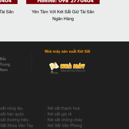
Tài Sản
Yên Tâm Với Két Sắt Giữ Tài Sản
Ngân Hàng
Nhà máy sản xuất Két Sắt
 Bắc
Trung
 Nam
 sắt vũng tàu
+
Két sắt thanh hoá
 sắt hàn quốc
+
Két sắt giá rẻ
 sắt thương hiệu
+
Két sắt chống cháy
 Sắt Khóa Vân Tay
+
Két Sắt Văn Phòng