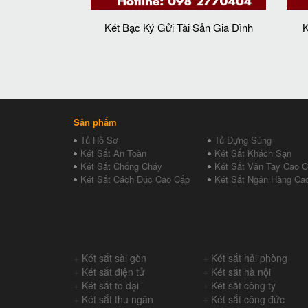
Két Bạc Ký Gửi Tài Sản Gia Đình
K
Sản phẩm
Tủ Hồ Sơ
Tủ Đựng Súng
Két Sắt An Toàn
Két Sắt Khách Sạn
Két Sắt Chống Cháy
Két Sắt Vân Tay Cao 
Két Sắt Cách Đúc Cao Cấp
Két Sắt Ngân Hàng Ca
+
Két sắt sài gòn
+
Két sắt hải phòng
+
Két sắt điện tử
+
Két sắt hà nội
+
Két sắt to đại
+
Két sắt công ty
+
Két sắt thu ngân
+
Két sắt công đức