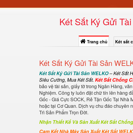
Két Sắt Ký Gửi Tà
Trang chủ
Két sắt 
Két Sắt Ký Gửi Tài Sản WELK
Két Sắt Ký Gửi Tài Sản WELKO
–
Két Sắt 
Siêu Cường
,
Mua Két Sắt
.
Két Sắt Chống 
bảo vệ tài sản, giấy tờ trong Ngân Hàng, văn
Nghiệm. Công ty luôn đặt chữ tín lên hàng 
Gốc - Giá Cực SOCK, Rẻ Tận Gốc Tại Nhà M
hoặc tại Cơ Quan. Dịch vụ chu đáo chuyên
Trì Sản Phẩm Trọn Đời.
Nhận Thiết Kế Và Sản Xuất Két Sắt Chốn
Cam Kết Nhà Máy Sản Xuất Két Sắt WEL