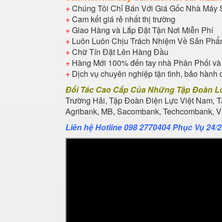
+
Chúng Tôi Chỉ Bán Với Giá Gốc Nhà Máy 
+
Cam kết giá rẻ nhất thị trường
+
Giao Hàng và Lắp Đặt Tận Nơi Miễn Phí
+
Luôn Luôn Chịu Trách Nhiệm Về Sản Ph
+
Chữ Tín Đặt Lên Hàng Đầu
+
Hàng Mới 100% đến tay nhà Phân Phối và
+
Dịch vụ chuyên nghiệp tận tình, bảo hành 
Đối Tác Cao Cấp Của Những Tập Đoàn L
Trường Hải, Tập Đoàn Điện Lực Việt Nam, 
Agribank, MB, Sacombank, Techcombank, Vie
Liên hệ Hotline 098 2770404 Phục Vụ 24/