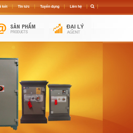
 két
Tin tức
Tuyển dụng
Liên hệ