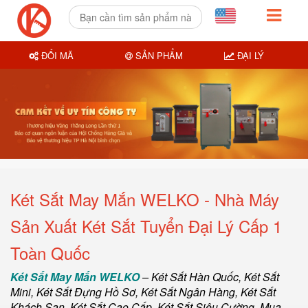
ĐỔI MÃ
SẢN PHẨM
ĐẠI LÝ
Két Sắt May Mắn WELKO - Nhà Máy
Sản Xuất Két Sắt Tuyển Đại Lý Cấp 1
Toàn Quốc
Két Sắt May Mắn WELKO
–
Két Sắt Hàn Quốc
, Két Sắt
Mini,
Két Sắt Đựng Hồ Sơ
,
Két Sắt Ngân Hàng
,
Két Sắt
Khách Sạn
,
Két Sắt Cao Cấp
,
Két Sắt Siêu Cường
,
Mua