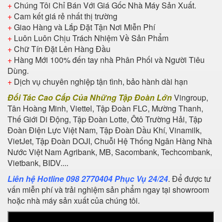
+
Chúng Tôi Chỉ Bán Với Giá Gốc Nhà Máy Sản Xuất.
+
Cam kết giá rẻ nhất thị trường
+
Giao Hàng và Lắp Đặt Tận Nơi Miễn Phí
+
Luôn Luôn Chịu Trách Nhiệm Về Sản Phẩm
+
Chữ Tín Đặt Lên Hàng Đầu
+
Hàng Mới 100% đến tay nhà Phân Phối và Người Tiêu
Dùng.
+
Dịch vụ chuyên nghiệp tận tình, bảo hành dài hạn
Đối Tác Cao Cấp Của Những Tập Đoàn Lớn
Vingroup,
Tân Hoàng Minh, Viettel, Tập Đoàn FLC, Mường Thanh,
Thế Giới Di Động, Tập Đoàn Lotte, Ôtô Trường Hải, Tập
Đoàn Điện Lực Việt Nam, Tập Đoàn Dầu Khí, Vinamilk,
VietJet, Tập Đoàn DOJI, Chuỗi Hệ Thống Ngân Hàng Nhà
Nước Việt Nam Agribank, MB, Sacombank, Techcombank,
Vietbank, BIDV....
Liên hệ Hotline 098 2770404 Phục Vụ 24/24
. Để được tư
vấn miễn phí và trải nghiệm sản phẩm ngay tại showroom
hoặc nhà máy sản xuất của chúng tôi.