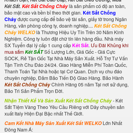
Két Sắt
.
Két Sắt Chống Cháy
là sản phẩm có độ an toàn,
bảo mật cao và bền bỉ theo thời gian.
Két Sắt Chống
Cháy
được cung cấp để bảo vệ tài sản, giấy tờ trong Ngân
Hàng, văn phòng công ty, doanh nghiệp....
Két Sắt Chống
Cháy WELKO
là Thương Hiệu Uy Tín Trên 30 Năm Kinh
Nghiệm. Công ty luôn đặt chữ tín lên hàng đầu. Nhà máy
SX Tuyển đại lý cấp 1 cung cấp
Két Sắt
.
Ưu Đãi Khủng khi
mua sắm
Két SẮT
Số Lượng Lớn, Giá Gốc - Giá Cực
SOCK, Rẻ Tận Gốc Tại Nhà Máy Sản Xuất. Hỗ Trợ Tư Vấn
Tận Tình Chu Đáo 24/24. Giao Hàng Miễn Phí Toàn Quốc,
Thanh Toán Tại Nhà hoặc tại Cơ Quan. Dịch vụ chu đáo
chuyên nghiệp, Đảm Bảo Tiến Độ Giao Hàng. Bảo Hành
Két Sắt Chống Cháy
Chính Hãng 05 năm Tại nơi sử dụng,
Bảo Trì Sản Phẩm Trọn Đời.
Nhận Thiết Kế Và Sản Xuất Két Sắt Chống Cháy
-
Két
Sắt Tiệm Vàng
Theo Yêu Cầu Riêng với Dây chuyền sản
xuất Italy Hiện Đại Bậc nhất Thế Giới.
Cam Kết Nhà Máy Sản Xuất Két Sắt WELKO
Lớn Nhất
Đông Nam Á: