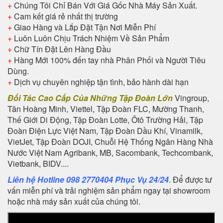
+
Chúng Tôi Chỉ Bán Với Giá Gốc Nhà Máy Sản Xuất.
+
Cam kết giá rẻ nhất thị trường
+
Giao Hàng và Lắp Đặt Tận Nơi Miễn Phí
+
Luôn Luôn Chịu Trách Nhiệm Về Sản Phẩm
+
Chữ Tín Đặt Lên Hàng Đầu
+
Hàng Mới 100% đến tay nhà Phân Phối và Người Tiêu
Dùng.
+
Dịch vụ chuyên nghiệp tận tình, bảo hành dài hạn
Đối Tác Cao Cấp Của Những Tập Đoàn Lớn
Vingroup,
Tân Hoàng Minh, Viettel, Tập Đoàn FLC, Mường Thanh,
Thế Giới Di Động, Tập Đoàn Lotte, Ôtô Trường Hải, Tập
Đoàn Điện Lực Việt Nam, Tập Đoàn Dầu Khí, Vinamilk,
VietJet, Tập Đoàn DOJI, Chuỗi Hệ Thống Ngân Hàng Nhà
Nước Việt Nam Agribank, MB, Sacombank, Techcombank,
Vietbank, BIDV....
Liên hệ Hotline 098 2770404 Phục Vụ 24/24
. Để được tư
vấn miễn phí và trải nghiệm sản phẩm ngay tại showroom
hoặc nhà máy sản xuất của chúng tôi.