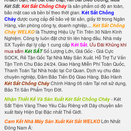
Két Sắt
.
Két Sắt Chống Cháy
là sản phẩm có độ an toàn,
bảo mật cao và bền bỉ theo thời gian.
Két Sắt Chống
Cháy
được cung cấp để bảo vệ tài sản, giấy tờ trong Ngân
Hàng, văn phòng công ty, doanh nghiệp....
Két Sắt Chống
Cháy WELKO
là Thương Hiệu Uy Tín Trên 30 Năm Kinh
Nghiệm. Công ty luôn đặt chữ tín lên hàng đầu. Nhà máy
SX Tuyển đại lý cấp 1 cung cấp
Két Sắt
.
Ưu Đãi Khủng khi
mua sắm
Két SẮT
Số Lượng Lớn, Giá Gốc - Giá Cực
SOCK, Rẻ Tận Gốc Tại Nhà Máy Sản Xuất. Hỗ Trợ Tư Vấn
Tận Tình Chu Đáo 24/24. Giao Hàng Miễn Phí Toàn Quốc,
Thanh Toán Tại Nhà hoặc tại Cơ Quan. Dịch vụ chu đáo
chuyên nghiệp, Đảm Bảo Tiến Độ Giao Hàng. Bảo Hành
Két Sắt Chống Cháy
Chính Hãng 05 năm Tại nơi sử dụng,
Bảo Trì Sản Phẩm Trọn Đời.
Nhận Thiết Kế Và Sản Xuất Két Sắt Chống Cháy
-
Két
Sắt Tiệm Vàng
Theo Yêu Cầu Riêng với Dây chuyền sản
xuất Italy Hiện Đại Bậc nhất Thế Giới.
Cam Kết Nhà Máy Sản Xuất Két Sắt WELKO
Lớn Nhất
Đông Nam Á: