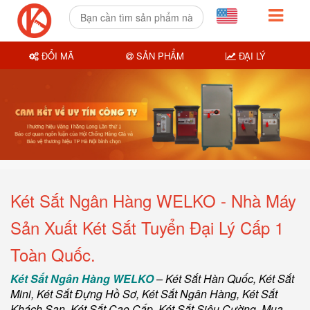
ĐỔI MÃ
SẢN PHẨM
ĐẠI LÝ
Két Sắt Ngân Hàng WELKO - Nhà Máy
Sản Xuất Két Sắt Tuyển Đại Lý Cấp 1
Toàn Quốc.
Két Sắt Ngân Hàng WELKO
–
Két Sắt Hàn Quốc
, Két Sắt
Mini,
Két Sắt Đựng Hồ Sơ
,
Két Sắt Ngân Hàng
,
Két Sắt
Khách Sạn
,
Két Sắt Cao Cấp
,
Két Sắt Siêu Cường
,
Mua