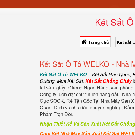
Két Sắt Ô
Trang chủ
Két sắt 
Két Sắt Ô Tô WELKO - Nhà M
Két Sắt Ô Tô WELKO
–
Két Sắt Hàn Quốc
, 
Cường
,
Mua Két Sắt
.
Két Sắt Chống Cháy
l
tài sản, giấy tờ trong Ngân Hàng, văn phòng 
Công ty luôn đặt chữ tín lên hàng đầu. Nhà
Cực SOCK, Rẻ Tận Gốc Tại Nhà Máy Sản Xuấ
Quan. Dịch vụ chu đáo chuyên nghiệp, Đả
Phẩm Trọn Đời.
Nhận Thiết Kế Và Sản Xuất Két Sắt Chốn
Cam Kết Nhà Máy Sản Xuất Két Sắt WEL