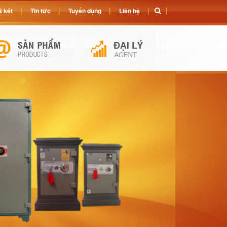
 két
Tin tức
Tuyển dụng
Liên hệ