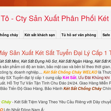
 Tô - Cty Sản Xuất Phân Phối Két
chống cháy
Két sắt khách sạn
Tủ hồ sơ văn phòng
Safe
áy Sản Xuất Két Sắt Tuyển Đại Lý Cấp 1 
Két Sắt Mini,
Két Sắt Đựng Hồ Sơ
,
Két Sắt Ngân Hàng
,
Két Sắt 
à sản phẩm có độ an toàn, bảo mật cao và bền bỉ theo thời gian
công ty, doanh nghiệp....
Két Sắt Chống Cháy WELKO
là Thươ
 máy SX Tuyển đại lý cấp 1 cung cấp
Két Sắt
.
Ưu Đãi Khủng khi
t. Hỗ Trợ Tư Vấn Tận Tình Chu Đáo 24/24. Giao Hàng Miễn P
m Bảo Tiến Độ Giao Hàng. Bảo Hành
Két Sắt Chống Cháy
Chín
g Cháy
-
Két Sắt Tiệm Vàng
Theo Yêu Cầu Riêng với Dây chuyền 
KO
Lớn Nhất Đông Nam Á: