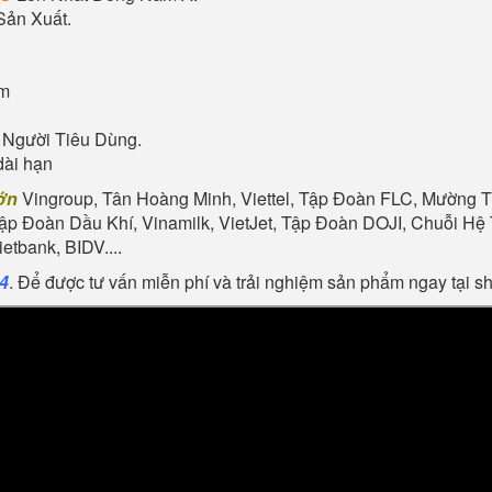
Sản Xuất.
ẩm
 Người Tiêu Dùng.
dài hạn
ớn
Vingroup, Tân Hoàng Minh, Viettel, Tập Đoàn FLC, Mường Th
Tập Đoàn Dầu Khí, Vinamilk, VietJet, Tập Đoàn DOJI, Chuỗi 
tbank, BIDV....
24
. Để được tư vấn miễn phí và trải nghiệm sản phẩm ngay tại 