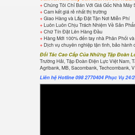
+
Chúng Tôi Chỉ Bán Với Giá Gốc Nhà Máy 
+
Cam kết giá rẻ nhất thị trường
+
Giao Hàng và Lắp Đặt Tận Nơi Miễn Phí
+
Luôn Luôn Chịu Trách Nhiệm Về Sản Ph
+
Chữ Tín Đặt Lên Hàng Đầu
+
Hàng Mới 100% đến tay nhà Phân Phối và
+
Dịch vụ chuyên nghiệp tận tình, bảo hành 
Đối Tác Cao Cấp Của Những Tập Đoàn L
Trường Hải, Tập Đoàn Điện Lực Việt Nam, 
Agribank, MB, Sacombank, Techcombank, Vie
Liên hệ Hotline 098 2770404 Phục Vụ 24/