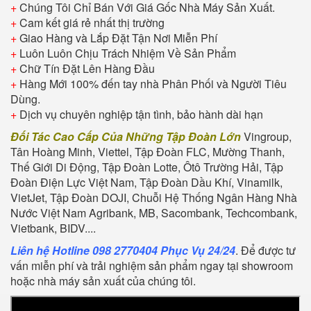
+
Chúng Tôi Chỉ Bán Với Giá Gốc Nhà Máy Sản Xuất.
+
Cam kết giá rẻ nhất thị trường
+
Giao Hàng và Lắp Đặt Tận Nơi Miễn Phí
+
Luôn Luôn Chịu Trách Nhiệm Về Sản Phẩm
+
Chữ Tín Đặt Lên Hàng Đầu
+
Hàng Mới 100% đến tay nhà Phân Phối và Người Tiêu
Dùng.
+
Dịch vụ chuyên nghiệp tận tình, bảo hành dài hạn
Đối Tác Cao Cấp Của Những Tập Đoàn Lớn
Vingroup,
Tân Hoàng Minh, Viettel, Tập Đoàn FLC, Mường Thanh,
Thế Giới Di Động, Tập Đoàn Lotte, Ôtô Trường Hải, Tập
Đoàn Điện Lực Việt Nam, Tập Đoàn Dầu Khí, Vinamilk,
VietJet, Tập Đoàn DOJI, Chuỗi Hệ Thống Ngân Hàng Nhà
Nước Việt Nam Agribank, MB, Sacombank, Techcombank,
Vietbank, BIDV....
Liên hệ Hotline 098 2770404 Phục Vụ 24/24
. Để được tư
vấn miễn phí và trải nghiệm sản phẩm ngay tại showroom
hoặc nhà máy sản xuất của chúng tôi.