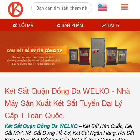
ĐỔI MÃ
SẢN PHẨM
ĐẠI LÝ
Két Sắt Quận Đống Đa WELKO - Nhà
Máy Sản Xuất Két Sắt Tuyển Đại Lý
Cấp 1 Toàn Quốc.
Két Sắt Quận Đống Đa WELKO
–
Két Sắt Hàn Quốc
, Két
Sắt Mini,
Két Sắt Đựng Hồ Sơ
,
Két Sắt Ngân Hàng
,
Két Sắt
Khách Sạn
,
Két Sắt Cao Cấp
,
Két Sắt Siêu Cường
,
Mua