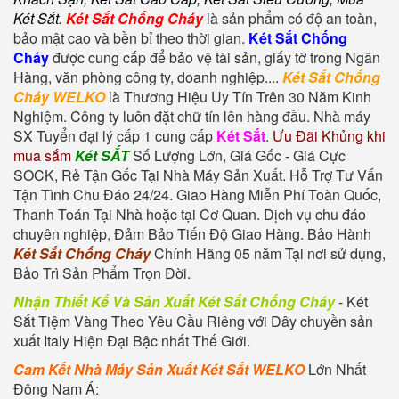
Két Sắt
.
Két Sắt Chống Cháy
là sản phẩm có độ an toàn,
bảo mật cao và bền bỉ theo thời gian.
Két Sắt Chống
Cháy
được cung cấp để bảo vệ tài sản, giấy tờ trong Ngân
Hàng, văn phòng công ty, doanh nghiệp....
Két Sắt Chống
Cháy WELKO
là Thương Hiệu Uy Tín Trên 30 Năm Kinh
Nghiệm. Công ty luôn đặt chữ tín lên hàng đầu. Nhà máy
SX Tuyển đại lý cấp 1 cung cấp
Két Sắt
.
Ưu Đãi Khủng khi
mua sắm
Két SẮT
Số Lượng Lớn, Giá Gốc - Giá Cực
SOCK, Rẻ Tận Gốc Tại Nhà Máy Sản Xuất. Hỗ Trợ Tư Vấn
Tận Tình Chu Đáo 24/24. Giao Hàng Miễn Phí Toàn Quốc,
Thanh Toán Tại Nhà hoặc tại Cơ Quan. Dịch vụ chu đáo
chuyên nghiệp, Đảm Bảo Tiến Độ Giao Hàng. Bảo Hành
Két Sắt Chống Cháy
Chính Hãng 05 năm Tại nơi sử dụng,
Bảo Trì Sản Phẩm Trọn Đời.
Nhận Thiết Kế Và Sản Xuất Két Sắt Chống Cháy
-
Két
Sắt Tiệm Vàng
Theo Yêu Cầu Riêng với Dây chuyền sản
xuất Italy Hiện Đại Bậc nhất Thế Giới.
Cam Kết Nhà Máy Sản Xuất Két Sắt WELKO
Lớn Nhất
Đông Nam Á: