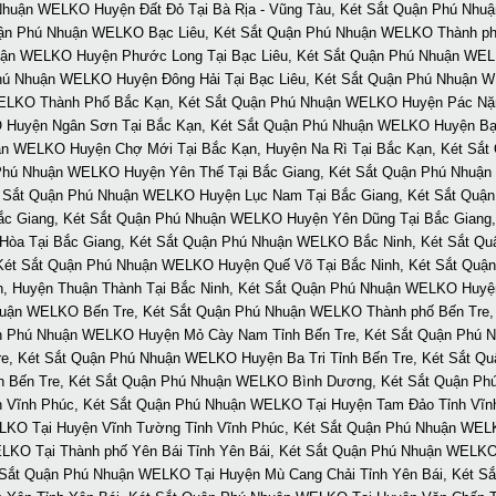
 Nhuận WELKO Huyện Đất Đỏ Tại Bà Rịa - Vũng Tàu, Két Sắt Quận Phú Nhu
 Quận Phú Nhuận WELKO Bạc Liêu, Két Sắt Quận Phú Nhuận WELKO Thành ph
uận WELKO Huyện Phước Long Tại Bạc Liêu, Két Sắt Quận Phú Nhuận WELK
Phú Nhuận WELKO Huyện Đông Hải Tại Bạc Liêu, Két Sắt Quận Phú Nhuận W
ELKO Thành Phố Bắc Kạn, Két Sắt Quận Phú Nhuận WELKO Huyện Pác Nặ
O Huyện Ngân Sơn Tại Bắc Kạn, Két Sắt Quận Phú Nhuận WELKO Huyện Bạ
ận WELKO Huyện Chợ Mới Tại Bắc Kạn, Huyện Na Rì Tại Bắc Kạn, Két Sắ
hú Nhuận WELKO Huyện Yên Thế Tại Bắc Giang, Két Sắt Quận Phú Nhuận
 Sắt Quận Phú Nhuận WELKO Huyện Lục Nam Tại Bắc Giang, Két Sắt Quận
c Giang, Két Sắt Quận Phú Nhuận WELKO Huyện Yên Dũng Tại Bắc Giang,
Hòa Tại Bắc Giang, Két Sắt Quận Phú Nhuận WELKO Bắc Ninh, Két Sắt Q
ét Sắt Quận Phú Nhuận WELKO Huyện Quế Võ Tại Bắc Ninh, Két Sắt Quận
, Huyện Thuận Thành Tại Bắc Ninh, Két Sắt Quận Phú Nhuận WELKO Huyệ
Nhuận WELKO Bến Tre, Két Sắt Quận Phú Nhuận WELKO Thành phố Bến Tre
uận Phú Nhuận WELKO Huyện Mỏ Cày Nam Tỉnh Bến Tre, Két Sắt Quận Phú 
e, Két Sắt Quận Phú Nhuận WELKO Huyện Ba Tri Tỉnh Bến Tre, Két Sắt Q
Bến Tre, Két Sắt Quận Phú Nhuận WELKO Bình Dương, Két Sắt Quận Phú
 Vĩnh Phúc, Két Sắt Quận Phú Nhuận WELKO Tại Huyện Tam Đảo Tỉnh Vĩ
LKO Tại Huyện Vĩnh Tường Tỉnh Vĩnh Phúc, Két Sắt Quận Phú Nhuận WELK
O Tại Thành phố Yên Bái Tỉnh Yên Bái, Két Sắt Quận Phú Nhuận WELKO Tạ
 Sắt Quận Phú Nhuận WELKO Tại Huyện Mù Cang Chải Tỉnh Yên Bái, Két S