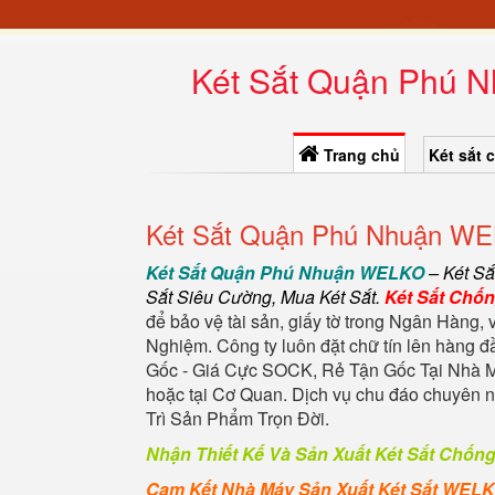
Két Sắt Quận Phú N
Trang chủ
Két sắt 
Két Sắt Quận Phú Nhuận WEL
Két Sắt Quận Phú Nhuận WELKO
–
Két S
Sắt Siêu Cường
,
Mua Két Sắt
.
Két Sắt Chố
để bảo vệ tài sản, giấy tờ trong Ngân Hàng, 
Nghiệm. Công ty luôn đặt chữ tín lên hàng 
Gốc - Giá Cực SOCK, Rẻ Tận Gốc Tại Nhà M
hoặc tại Cơ Quan. Dịch vụ chu đáo chuyên
Trì Sản Phẩm Trọn Đời.
Nhận Thiết Kế Và Sản Xuất Két Sắt Chốn
Cam Kết Nhà Máy Sản Xuất Két Sắt WEL