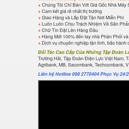
+
Chúng Tôi Chỉ Bán Với Giá Gốc Nhà Máy 
+
Cam kết giá rẻ nhất thị trường
+
Giao Hàng và Lắp Đặt Tận Nơi Miễn Phí
+
Luôn Luôn Chịu Trách Nhiệm Về Sản Ph
+
Chữ Tín Đặt Lên Hàng Đầu
+
Hàng Mới 100% đến tay nhà Phân Phối và
+
Dịch vụ chuyên nghiệp tận tình, bảo hành 
Đối Tác Cao Cấp Của Những Tập Đoàn L
Trường Hải, Tập Đoàn Điện Lực Việt Nam, 
Agribank, MB, Sacombank, Techcombank, Vie
Liên hệ Hotline 098 2770404 Phục Vụ 24/