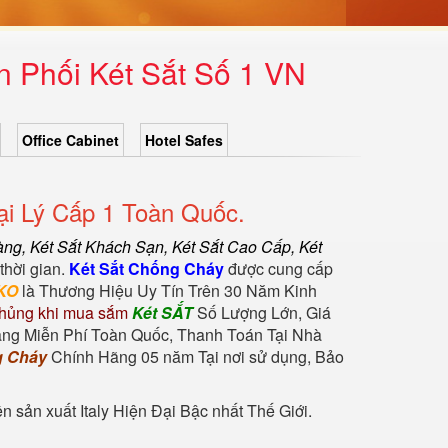
 Phối Két Sắt Số 1 VN
Office Cabinet
Hotel Safes
i Lý Cấp 1 Toàn Quốc.
àng
,
Két Sắt Khách Sạn
,
Két Sắt Cao Cấp
,
Két
thời gian.
Két Sắt Chống Cháy
được cung cấp
KO
là Thương Hiệu Uy Tín Trên 30 Năm Kinh
hủng khi mua sắm
Két SẮT
Số Lượng Lớn, Giá
àng Miễn Phí Toàn Quốc, Thanh Toán Tại Nhà
g Cháy
Chính Hãng 05 năm Tại nơi sử dụng, Bảo
sản xuất Italy Hiện Đại Bậc nhất Thế Giới.