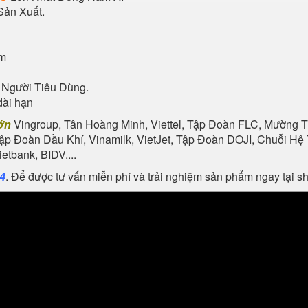
Sản Xuất.
ẩm
 Người Tiêu Dùng.
dài hạn
ớn
Vingroup, Tân Hoàng Minh, Viettel, Tập Đoàn FLC, Mường Th
Tập Đoàn Dầu Khí, Vinamilk, VietJet, Tập Đoàn DOJI, Chuỗi 
tbank, BIDV....
24
. Để được tư vấn miễn phí và trải nghiệm sản phẩm ngay tại 