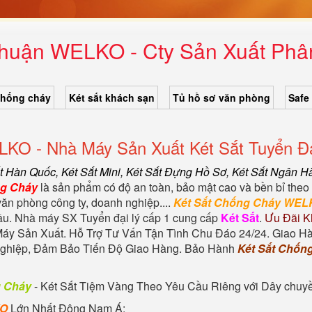
huận WELKO - Cty Sản Xuất Phân
chống cháy
Két sắt khách sạn
Tủ hồ sơ văn phòng
Safe
KO - Nhà Máy Sản Xuất Két Sắt Tuyển Đạ
ắt Hàn Quốc
, Két Sắt Mini,
Két Sắt Đựng Hồ Sơ
,
Két Sắt Ngân H
ng Cháy
là sản phẩm có độ an toàn, bảo mật cao và bền bỉ theo 
văn phòng công ty, doanh nghiệp....
Két Sắt Chống Cháy WEL
đầu. Nhà máy SX Tuyển đại lý cấp 1 cung cấp
Két Sắt
.
Ưu Đãi K
áy Sản Xuất. Hỗ Trợ Tư Vấn Tận Tình Chu Đáo 24/24. Giao H
 nghiệp, Đảm Bảo Tiến Độ Giao Hàng. Bảo Hành
Két Sắt Chốn
g Cháy
-
Két Sắt Tiệm Vàng
Theo Yêu Cầu Riêng với Dây chuyền 
KO
Lớn Nhất Đông Nam Á: