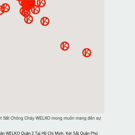
ẩm Két Sắt Chống Cháy WELKO mong muốn mang đến sự
ận WELKO Quận 2 Tại Hồ Chí Minh, Két Sắt Quận Phú