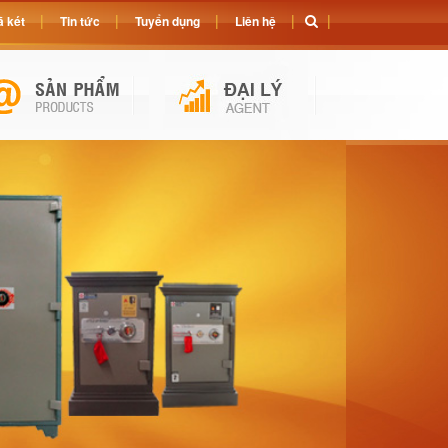
 két
Tin tức
Tuyển dụng
Liên hệ