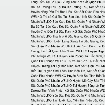
Long Điền Tại Bà Rịa - Vũng Tàu, Két Sắt Quận Phú
Bà Rịa - Vũng Tàu Tại Bà Rịa - Vũng Tàu, Két Sắt
Huyện Hồng Dân Tại Bạc Liêu, Két Sắt Quận Phú Nh
WELKO Thị xã Giá Rai Tại Bạc Liêu, Két Sắt Quận 
Nhuận WELKO Bắc Kạn, Két Sắt Quận Phú Nhuận W
Ba Bể Tại Bắc Kạn, Két Sắt Quận Phú Nhuận WELK
Huyện Chợ Đồn Tại Bắc Kạn, Két Sắt Quận Phú Nhu
Nhuận WELKO Thành phố Bắc Giang, Két Sắt Quận P
Nhuận WELKO Huyện Lạng Giang Tại Bắc Giang, Két
Sắt Quận Phú Nhuận WELKO Huyện Sơn Động Tại Bắ
Giang, Két Sắt Quận Phú Nhuận WELKO Huyện Hiệp 
Phú Nhuận WELKO Huyện Yên Phong Tại Bắc Ninh, K
Quận Phú Nhuận WELKO Thị xã Từ Sơn Tại Bắc Ninh
Huyện Lương Tài Tại Bắc Ninh, Két Sắt Quận Phú 
Bến Tre, Huyện Chợ Lách Tỉnh Bến Tre, Két Sắt Q
Quận Phú Nhuận WELKO Huyện Bình Đại Tỉnh Bến Tr
Sắt Quận Phú Nhuận WELKO Huyện Mỏ Cày Bắc Tỉnh 
Sắt Quận Phú Nhuận WELKO Tại Huyện Sông Lô Tỉnh
Dương Tỉnh Vĩnh Phúc, Két Sắt Quận Phú Nhuận WE
Nhuận WELKO Yên Bái, Két Sắt Quận Phú Nhuận WELK
Nhuận WELKO Tại Huyện Lục Yên Tỉnh Yên Bái, Két