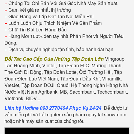
+
Chúng Tôi Chỉ Bán Với Giá Gốc Nhà Máy Sản Xuất.
+
Cam kết giá rẻ nhất thị trường
+
Giao Hàng và Lắp Đặt Tận Nơi Miễn Phí
+
Luôn Luôn Chịu Trách Nhiệm Về Sản Phẩm
+
Chữ Tín Đặt Lên Hàng Đầu
+
Hàng Mới 100% đến tay nhà Phân Phối và Người Tiêu
Dùng.
+
Dịch vụ chuyên nghiệp tận tình, bảo hành dài hạn
Đối Tác Cao Cấp Của Những Tập Đoàn Lớn
Vingroup,
Tân Hoàng Minh, Viettel, Tập Đoàn FLC, Mường Thanh,
Thế Giới Di Động, Tập Đoàn Lotte, Ôtô Trường Hải, Tập
Đoàn Điện Lực Việt Nam, Tập Đoàn Dầu Khí, Vinamilk,
VietJet, Tập Đoàn DOJI, Chuỗi Hệ Thống Ngân Hàng Nhà
Nước Việt Nam Agribank, MB, Sacombank, Techcombank,
Vietbank, BIDV....
Liên hệ Hotline 098 2770404 Phục Vụ 24/24
. Để được tư
vấn miễn phí và trải nghiệm sản phẩm ngay tại showroom
hoặc nhà máy sản xuất của chúng tôi.