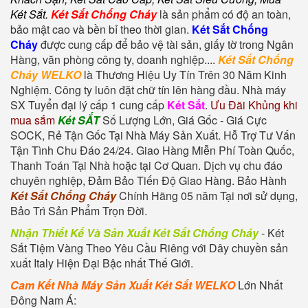
Két Sắt
.
Két Sắt Chống Cháy
là sản phẩm có độ an toàn,
bảo mật cao và bền bỉ theo thời gian.
Két Sắt Chống
Cháy
được cung cấp để bảo vệ tài sản, giấy tờ trong Ngân
Hàng, văn phòng công ty, doanh nghiệp....
Két Sắt Chống
Cháy WELKO
là Thương Hiệu Uy Tín Trên 30 Năm Kinh
Nghiệm. Công ty luôn đặt chữ tín lên hàng đầu. Nhà máy
SX Tuyển đại lý cấp 1 cung cấp
Két Sắt
.
Ưu Đãi Khủng khi
mua sắm
Két SẮT
Số Lượng Lớn, Giá Gốc - Giá Cực
SOCK, Rẻ Tận Gốc Tại Nhà Máy Sản Xuất. Hỗ Trợ Tư Vấn
Tận Tình Chu Đáo 24/24. Giao Hàng Miễn Phí Toàn Quốc,
Thanh Toán Tại Nhà hoặc tại Cơ Quan. Dịch vụ chu đáo
chuyên nghiệp, Đảm Bảo Tiến Độ Giao Hàng. Bảo Hành
Két Sắt Chống Cháy
Chính Hãng 05 năm Tại nơi sử dụng,
Bảo Trì Sản Phẩm Trọn Đời.
Nhận Thiết Kế Và Sản Xuất Két Sắt Chống Cháy
-
Két
Sắt Tiệm Vàng
Theo Yêu Cầu Riêng với Dây chuyền sản
xuất Italy Hiện Đại Bậc nhất Thế Giới.
Cam Kết Nhà Máy Sản Xuất Két Sắt WELKO
Lớn Nhất
Đông Nam Á: