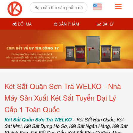
ĐỔI MÃ
SẢN PHẨM
ĐẠI LÝ
Két Sắt Quận Sơn Trà WELKO - Nhà
Máy Sản Xuất Két Sắt Tuyển Đại Lý
Cấp 1 Toàn Quốc
Két Sắt Quận Sơn Trà WELKO
–
Két Sắt Hàn Quốc
, Két
Sắt Mini,
Két Sắt Đựng Hồ Sơ
,
Két Sắt Ngân Hàng
,
Két Sắt
Khách Sạn
,
Két Sắt Cao Cấp
,
Két Sắt Siêu Cường
,
Mua