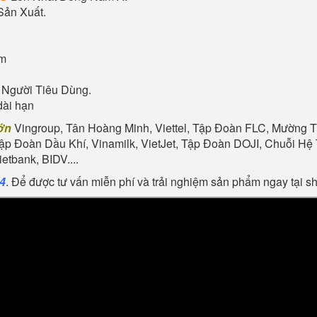
Sản Xuất.
ẩm
 Người Tiêu Dùng.
dài hạn
ớn
Vingroup, Tân Hoàng Minh, Viettel, Tập Đoàn FLC, Mường Th
Tập Đoàn Dầu Khí, Vinamilk, VietJet, Tập Đoàn DOJI, Chuỗi 
tbank, BIDV....
24
. Để được tư vấn miễn phí và trải nghiệm sản phẩm ngay tại 