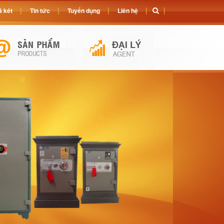
 két
Tin tức
Tuyển dụng
Liên hệ