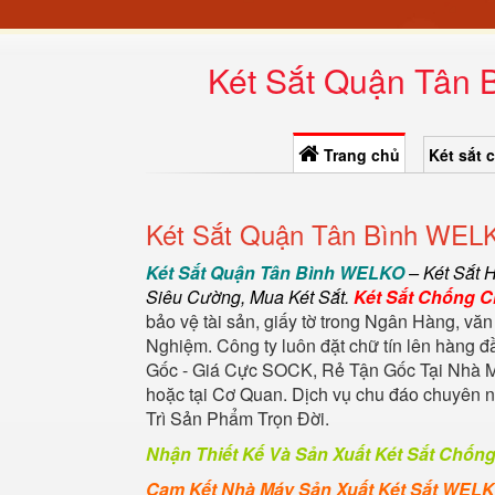
Két Sắt Quận Tân 
Trang chủ
Két sắt 
Két Sắt Quận Tân Bình WELK
Két Sắt Quận Tân Bình WELKO
–
Két Sắt 
Siêu Cường
,
Mua Két Sắt
.
Két Sắt Chống 
bảo vệ tài sản, giấy tờ trong Ngân Hàng, văn
Nghiệm. Công ty luôn đặt chữ tín lên hàng 
Gốc - Giá Cực SOCK, Rẻ Tận Gốc Tại Nhà M
hoặc tại Cơ Quan. Dịch vụ chu đáo chuyên
Trì Sản Phẩm Trọn Đời.
Nhận Thiết Kế Và Sản Xuất Két Sắt Chốn
Cam Kết Nhà Máy Sản Xuất Két Sắt WEL