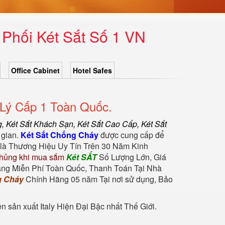
Phối Két Sắt Số 1 VN
Office Cabinet
Hotel Safes
Lý Cấp 1 Toàn Quốc.
g
,
Két Sắt Khách Sạn
,
Két Sắt Cao Cấp
,
Két Sắt
 gian.
Két Sắt Chống Cháy
được cung cấp để
là Thương Hiệu Uy Tín Trên 30 Năm Kinh
hủng khi mua sắm
Két SẮT
Số Lượng Lớn, Giá
àng Miễn Phí Toàn Quốc, Thanh Toán Tại Nhà
g Cháy
Chính Hãng 05 năm Tại nơi sử dụng, Bảo
sản xuất Italy Hiện Đại Bậc nhất Thế Giới.