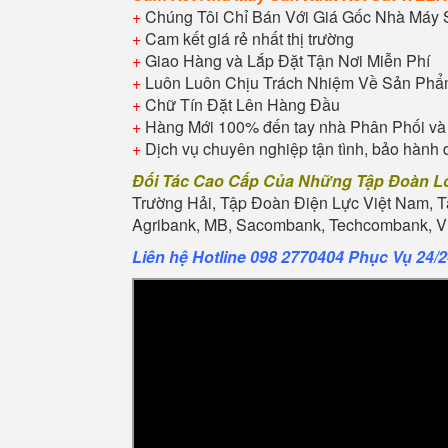
+
Chúng Tôi Chỉ Bán Với Giá Gốc Nhà Máy 
+
Cam kết giá rẻ nhất thị trường
+
Giao Hàng và Lắp Đặt Tận Nơi Miễn Phí
+
Luôn Luôn Chịu Trách Nhiệm Về Sản Ph
+
Chữ Tín Đặt Lên Hàng Đầu
+
Hàng Mới 100% đến tay nhà Phân Phối và
+
Dịch vụ chuyên nghiệp tận tình, bảo hành 
Đối Tác Cao Cấp Của Những Tập Đoàn L
Trường Hải, Tập Đoàn Điện Lực Việt Nam, 
Agribank, MB, Sacombank, Techcombank, Vie
Liên hệ Hotline 098 2770404 Phục Vụ 24/