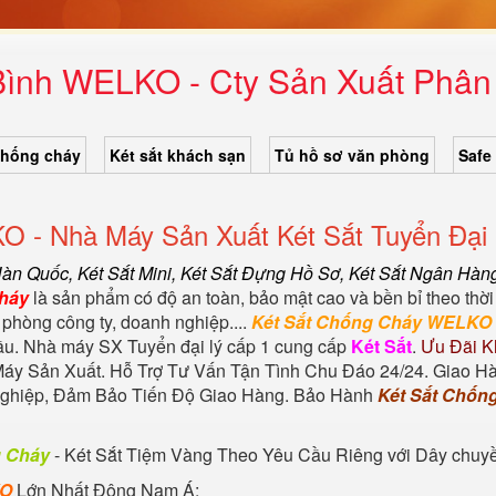
Bình WELKO - Cty Sản Xuất Phân 
chống cháy
Két sắt khách sạn
Tủ hồ sơ văn phòng
Safe
O - Nhà Máy Sản Xuất Két Sắt Tuyển Đại 
Hàn Quốc
, Két Sắt Mini,
Két Sắt Đựng Hồ Sơ
,
Két Sắt Ngân Hàn
Cháy
là sản phẩm có độ an toàn, bảo mật cao và bền bỉ theo thời
 phòng công ty, doanh nghiệp....
Két Sắt Chống Cháy WELKO
đầu. Nhà máy SX Tuyển đại lý cấp 1 cung cấp
Két Sắt
.
Ưu Đãi K
áy Sản Xuất. Hỗ Trợ Tư Vấn Tận Tình Chu Đáo 24/24. Giao H
 nghiệp, Đảm Bảo Tiến Độ Giao Hàng. Bảo Hành
Két Sắt Chốn
g Cháy
-
Két Sắt Tiệm Vàng
Theo Yêu Cầu Riêng với Dây chuyền 
KO
Lớn Nhất Đông Nam Á: